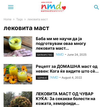
Home
Tags
лековита маст
лековита маст
Баба ми ме научи да ја
подготвувам оваа многу
лековита маст...
NMD
-
June 24, 2025
БИЛКАРСТВО
Рецепт за ДОМАШНА маст од
невен: Кога ќе видите што сè...
NMD
-
August 4, 2022
ЗДРАВЈЕ
ЛЕКОВИТА МАСТ ОД ЧУВАР
КУЌА: За секакви болести на
кожата, хемороиди...