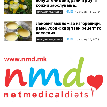
попуштени вени, рани и други
кожни заболувања...
НМД
-
January 18, 2019
НАРОДНА МЕДИЦИНА
Лековит мевлем за изгореници,
рани, убоди: овој таен рецепт го
наследив...
НМД
-
January 17, 2019
НАРОДНА МЕДИЦИНА