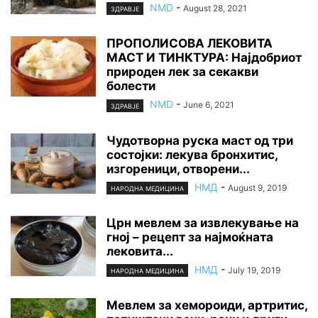
NMD
-
August 28, 2021
ЗДРАВЈЕ
ПРОПОЛИСОВА ЛЕКОВИТА
МАСТ И ТИНКТУРА: Најдобриот
природен лек за секакви
болести
NMD
-
June 6, 2021
ЗДРАВЈЕ
Чудотворна руска маст од три
состојки: лекува бронхитис,
изгореници, отворени...
НМД
-
August 9, 2019
НАРОДНА МЕДИЦИНА
Црн мевлем за извлекување на
гној – рецепт за најмоќната
лековита...
НМД
-
July 19, 2019
НАРОДНА МЕДИЦИНА
Мевлем за хемороиди, артритис,