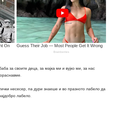
аба за своите деца, за мајка ми и вујко ми, за нас
пораснавме.
ички несесер, па дури знаеше и во празното лабело да
најдобро лабело.