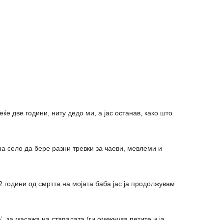
еќе две години, ниту дедо ми, а јас останав, како што
на село да бере разни тревки за чаеви, мевлеми и
 2 години од смртта на мојата баба јас ја продолжувам
’, за масажа на стапалата (ги омекнува петите и ја