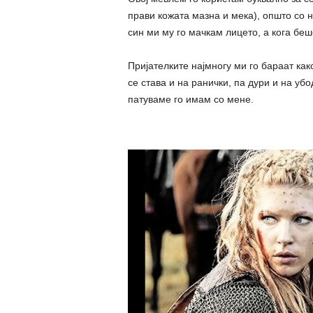
прави кожата мазна и мека), општо со 
син ми му го мачкам лицето, а кога беш
Пријателките најмногу ми го бараат как
се става и на ранички, па дури и на убо
патуваме го имам со мене.