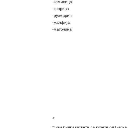
-камилица
-коприва
-рузмарин
-жалфија
-маточина
<
*суви билки можете да купете од Билна 