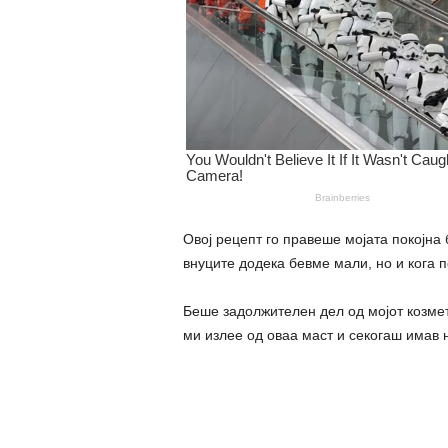
Овој рецепт го правеше мојата покојна б
внуците додека бевме мали, но и кога 
Беше задолжителен дел од мојот козмет
ми излее од оваа маст и секогаш имав 