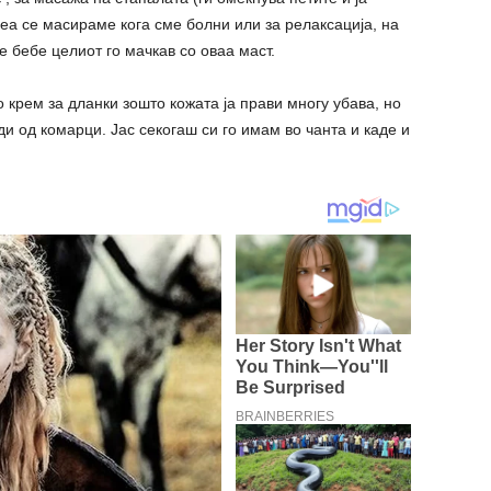
неа се масираме кога сме болни или за релаксација, на
е бебе целиот го мачкав со оваа маст.
о крем за дланки зошто кожата ја прави многу убава, но
ди од комарци. Јас секогаш си го имам во чанта и каде и