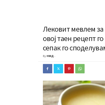
Лековит мевлем за 
овој таен рецепт го
сепак го споделувам
By
НМД
-