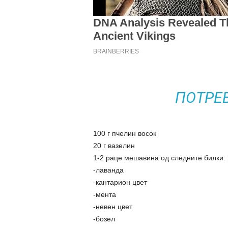
ПОТРЕ
100 г пчелин восок
20 г вазелин
1-2 раце мешавина од следните билки:
-лаванда
-кантарион цвет
-мента
-невен цвет
-бозел