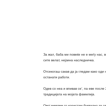
За жал, баба ми повеќе не е меѓу нас, в
сите велат, нејзина наследничка.
Отсекогаш сакав да ја гледам како оди 
останати работи.
Одев со неа и впивав се’, па еве после
традицијата на мојата фамилија.
Овој мевлем го користам буквално за се