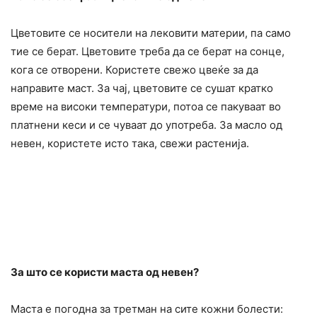
Цветовите се носители на лековити материи, па само
тие се берат. Цветовите треба да се берат на сонце,
кога се отворени. Користете свежо цвеќе за да
направите маст. За чај, цветовите се сушат кратко
време на високи температури, потоа се пакуваат во
платнени кеси и се чуваат до употреба. За масло од
невен, користете исто така, свежи растенија.
За што се користи маста од невен?
Маста е погодна за третман на сите кожни болести: