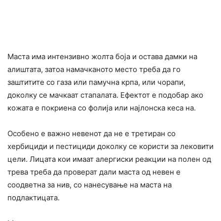
Маста има интензивно жолта боја и остава дамки на
алиштата, затоа намачканото место треба да го
заштитите со газа или памучна крпа, или чорапи,
доколку се мачкаат стапалата. Ефектот е подобар ако
кожата е покриена со фолија или најлонска кеса на.
Особено е важно невенот да не е третиран со
хербициди и пестициди доколку се користи за лековити
цели. Лицата кои имаат алергиски реакции на полен од
трева треба да проверат дали маста од невен е
соодветна за нив, со нанесување на маста на
подлактицата.