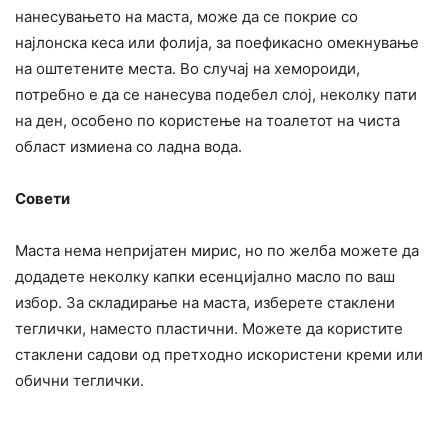
нанесувањето на маста, може да се покрие со
најлонска кеса или фолија, за поефикасно омекнување
на оштeтените места. Во случај на хемороиди,
потребно е да се нанесува подебел слој, неколку пати
на ден, особено по користење на тоалетот на чиста
област измиена со ладна вода.
Совети
Маста нема непријатен мирис, но по желба можете да
додадете неколку капки есенцијално масло по ваш
избор. За складирање на маста, изберете стаклени
теглички, наместо пластични. Можете да користите
стаклени садови од претходно искористени креми или
обични теглички.