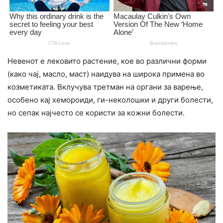
Невенот е лековито растение, кое во различни форми
(како чај, масло, маст) наидува на широка примена во
козметиката. Вклучува третман на opгани за варење,
особено кај хемороиди, ги-неколошки и други болести,
но сепак најчесто се користи за кожни болести.