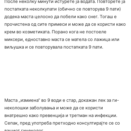
После неколку минути истурете ја водата. Повторете ја
постапката неколкупати (обично се повторува 9 пати)
додека маста целосно да побели како снег. Тогаш е
прочистена од сите примеси и може да се користи како
крем во козметиката. Порано кога не постоеле
миксери, едноставно маста се матела со лажица или
виљушка и се повторувала постапката 9 пати.
Маста „измиена“ во 9 води е стар, докажан лек за ги-
неколошки заболувања и може да се користи
внатрешно како превенција и третман на инфекции.
Сепак, пред употреба претходно конcyлтирајте се со
вашиот гинекoлог.