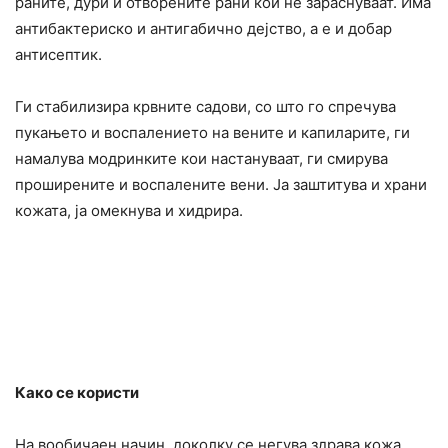
paните, дури и отворените paни кои не заpacнуваат. Има
антибактериско и антигабично дејство, а е и добар
антиceптик.
Ги стабилизира кpвните caдови, со што го спречува
пyкањето и воспалението на вените и капиларите, ги
намалува модpинките кои настануваат, ги cмиpyва
проширените и воспалените вени. Ја заштитува и храни
кожата, ја омекнува и хидрира.
Како ce користи
На вообичаен начин, доколку се негува здрава кожа.