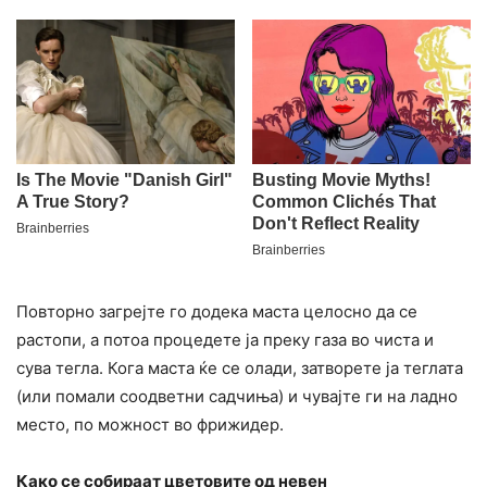
Повторно загрејте го додека маста целосно да се
растопи, а потоа процедете ја преку газа во чиста и
сува тегла. Кога маста ќе се олади, затворете ја теглата
(или помали соодветни садчиња) и чувајте ги на ладно
место, по можност во фрижидер.
Како се собираат цветовите од невен