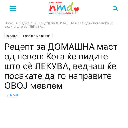
Home
Здравје
Рецепт за ДОМАШНА маст од невен: Кога ќе
видите што сè ЛЕКУВА,...
Здравје
Народна медицина
Рецепт за ДОМАШНА маст
од невен: Кога ќе видите
што сè ЛЕКУВА, веднаш ќе
посакате да го направите
ОВОЈ мевлем
By
NMD
-