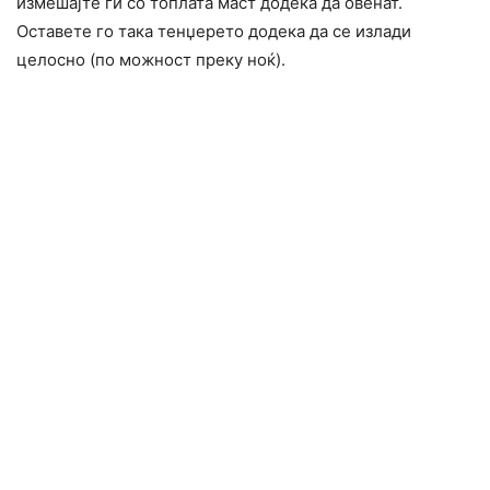
измешајте ги со топлата маст додека да овенат.
Оставете го така тенџерето додека да се излади
целосно (по можност преку ноќ).