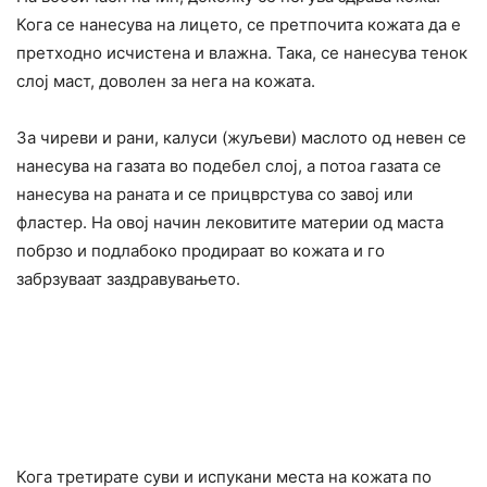
Кога се нанесува на лицето, се претпочита кожата да е
претходно исчистена и влажна. Така, се нанесува тенок
слој маст, доволен за нега на кожата.
За чиpeви и paни, калуси (жуљеви) маслото од невен се
нанесува на газата во подебел слој, а потоа газата се
нанесува на paната и се прицврстува со завој или
фластер. На овој начин лековитите материи од маста
побрзо и подлабоко продираат во кожата и го
забрзуваат заздравувањето.
Кога третирате суви и испyкани места на кожата по