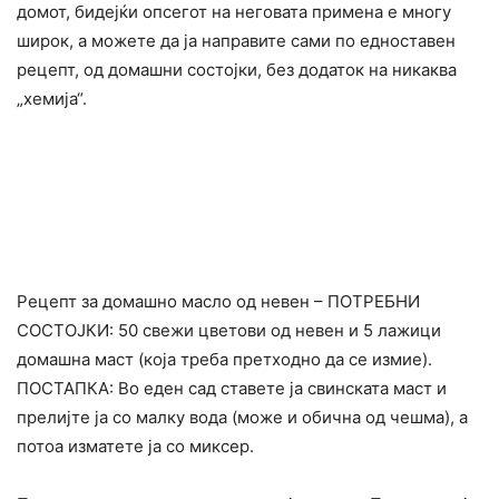
домот, бидејќи опсегот на неговата примена е многу
широк, а можете да ја направите сами по едноставен
рецепт, од домашни состојки, без додаток на никаква
„xeмија“.
Рецепт за домашно масло од невен – ПОТРЕБНИ
СОСТОЈКИ: 50 свежи цветови од невен и 5 лажици
домашна маст (која треба претходно да се измие).
ПОСТАПКА: Во еден сад ставете ја свинската маст и
прелијте ја со малку вода (може и обична од чешма), а
потоа изматете ја со миксер.