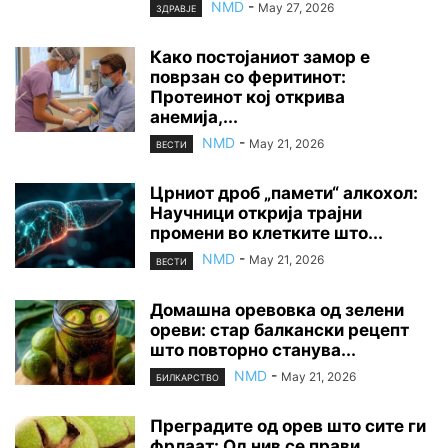
NMD
-
May 27, 2026
ЗДРАВЈЕ
Како постојаниот замор е
поврзан со феритинот:
Протеинот кој открива
анемија,...
NMD
-
May 21, 2026
ВЕСТИ
Црниот дроб „памети“ алкохол:
Научници открија трајни
промени во клетките што...
NMD
-
May 21, 2026
ВЕСТИ
Домашна оревовка од зелени
ореви: стар балкански рецепт
што повторно станува...
NMD
-
May 21, 2026
БИЛКАРСТВО
Преградите од орев што сите ги
фрлаат: Од нив се прави...