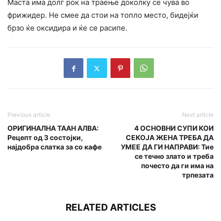
Маста има долг рок на траење доколку се чува во
фрижидер. Не смее да стои на топло место, бидејќи
брзо ќе оксидира и ќе се расипе.
Previous article
Next article
ОРИГИНАЛНА ТААН АЛВА:
4 ОСНОВНИ СУПИ КОИ
Рецепт од 3 состојки,
СЕКОЈА ЖЕНА ТРЕБА ДА
најдобра слатка за со кафе
УМЕЕ ДА ГИ НАПРАВИ: Тие
се течно злато и треба
почесто да ги има на
трпезата
RELATED ARTICLES