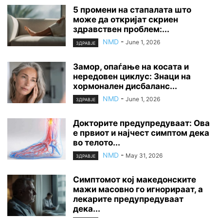
5 промени на стапалата што
може да откријат скриен
здравствен проблем:...
NMD
-
June 1, 2026
ЗДРАВЈЕ
Замор, опаѓање на косата и
нередовен циклус: Знаци на
хормонален дисбаланс...
NMD
-
June 1, 2026
ЗДРАВЈЕ
Докторите предупредуваат: Ова
е првиот и најчест симптом дека
во телото...
NMD
-
May 31, 2026
ЗДРАВЈЕ
Симптомот кој македонските
мажи масовно го игнорираат, а
лекарите предупредуваат
дека...