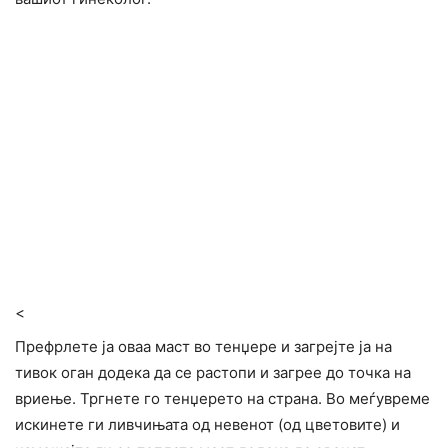
<
Префрлете ја оваа маст во тенџере и загрејте ја на
тивок оган додека да се растопи и загрее до точка на
вриење. Тргнете го тенџерето на страна. Во меѓувреме
искинете ги ливчињата од невенот (од цветовите) и