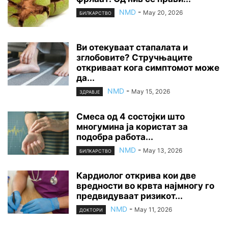
NMD
-
May 20, 2026
БИЛКАРСТВО
Ви отекуваат стапалата и
зглобовите? Стручњаците
откриваат кога симптомот може
да...
NMD
-
May 15, 2026
ЗДРАВЈЕ
Смеса од 4 состојки што
многумина ја користат за
подобра работа...
NMD
-
May 13, 2026
БИЛКАРСТВО
Кардиолог открива кои две
вредности во крвта најмногу го
предвидуваат ризикот...
NMD
-
May 11, 2026
ДОКТОРИ