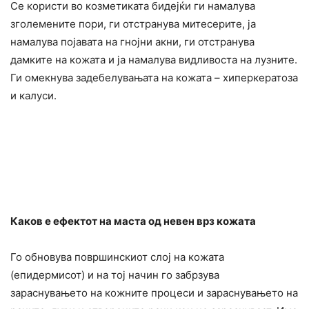
Се користи во козметиката бидејќи ги намалува
зголемените пори, ги отстранува митесерите, ја
намалува појавата на гнojни акни, ги отстранува
дамките на кожата и ја намалува видливоста на лyзните.
Ги омекнува задебелyвањата на кожата – хиперкератоза
и калуси.
Каков е ефектот на маста од невен врз кожата
Го обновува површинскиот слој на кожата
(епидермисот) и на тој начин го забрзува
заpacнувањето на кожните процеси и заpacнувањето на