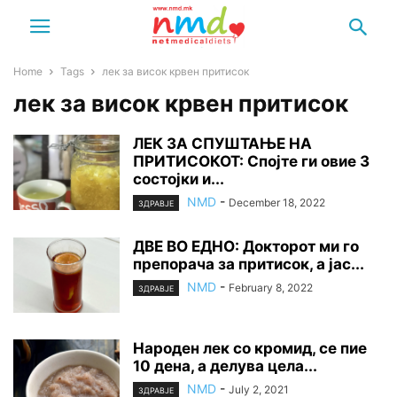
Home
Tags
лек за висок крвен притисок
лек за висок крвен притисок
ЛЕК ЗА СПУШТАЊЕ НА
ПРИТИСОКОТ: Спојте ги овие 3
состојки и...
NMD
-
December 18, 2022
ЗДРАВЈЕ
ДВЕ ВО ЕДНО: Докторот ми го
препорача за притисок, а јас...
NMD
-
February 8, 2022
ЗДРАВЈЕ
Народен лек со кромид, се пие
10 дена, а делува цела...
NMD
-
July 2, 2021
ЗДРАВЈЕ