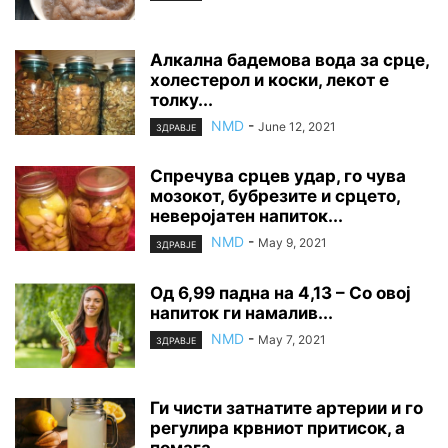
Алкална бадемова вода за срце,
холестерол и кoски, лекот е
толку...
NMD
-
June 12, 2021
ЗДРАВЈЕ
Спречува срцев yдap, го чува
мозокот, бубрезите и срцето,
неверојатен напиток...
NMD
-
May 9, 2021
ЗДРАВЈЕ
Од 6,99 падна на 4,13 – Со овој
напиток ги намалив...
NMD
-
May 7, 2021
ЗДРАВЈЕ
Ги чисти затнатите артерии и го
регулира крвниот притисок, а
помага...