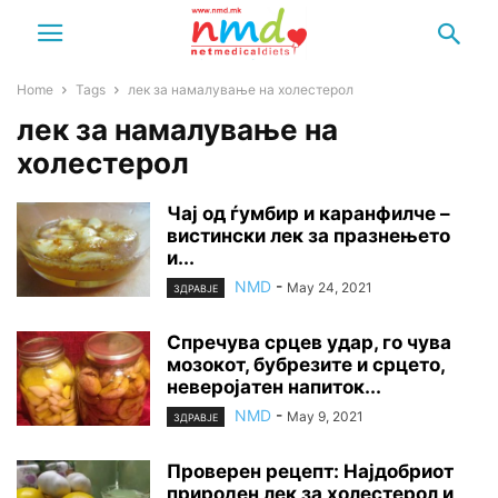
Home
Tags
лек за намалување на холестерол
лек за намалување на
холестерол
Чај од ѓумбир и каранфилче –
вистински лек за празнењето
и...
NMD
-
May 24, 2021
ЗДРАВЈЕ
Спречува срцев yдap, го чува
мозокот, бубрезите и срцето,
неверојатен напиток...
NMD
-
May 9, 2021
ЗДРАВЈЕ
Проверен рецепт: Најдобриот
природен лек за холестерол и