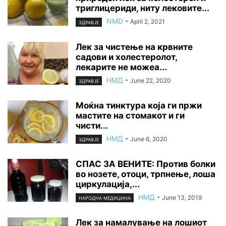
триглицериди, ниту лековите...
NMD
-
April 2, 2021
ЗДРАВЈЕ
Лек за чистење на крвните
садови и холестеролот,
лекарите не можеа...
НМД
-
June 22, 2020
ЗДРАВЈЕ
Моќна тинктура која ги пржи
мастите на стомакот и ги
чисти...
НМД
-
June 6, 2020
ЗДРАВЈЕ
СПАС ЗА ВЕНИТЕ: Против болки
во нозете, отоци, трпнење, лоша
циркулација,...
НМД
-
June 13, 2019
НАРОДНА МЕДИЦИНА
Лек за намалување на лошиот