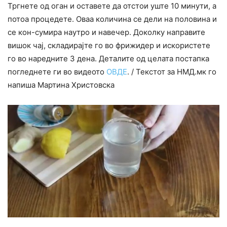
Тргнете од оган и оставете да отстои уште 10 минути, а
потоа процедете. Оваа количина се дели на половина и
се кон-сумира наутро и навечер. Доколку направите
вишок чај, складирајте го во фрижидер и искористете
го во наредните 3 дена. Деталите од целата постапка
погледнете ги во видеото
ОВДЕ
. / Текстот за НМД.мк го
напиша Мартина Христовска