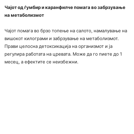
Чајот од ѓумбир и каранфилче помага во забрзување
на метаболизмот
Чајот помага во брзо топење на салото, намалување на
вишокот килограми и забрзување на метаболизмот.
Прави целосна детоксикација на организмот и ја
регулира работата на цревата. Може да го пиете до 1
месец, а ефектите се неизбежни.