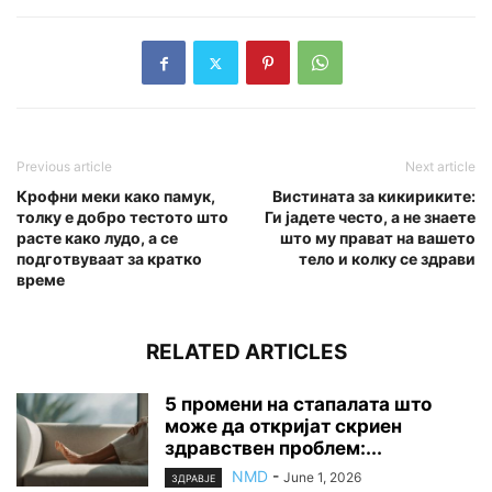
Previous article
Next article
Крофни меки како памук,
Вистината за кикириките:
толку е добро тестото што
Ги јадете често, а не знаете
расте како лудо, а се
што му прават на вашето
подготвуваат за кратко
тело и колку се здрави
време
RELATED ARTICLES
5 промени на стапалата што
може да откријат скриен
здравствен проблем:...
NMD
-
June 1, 2026
ЗДРАВЈЕ