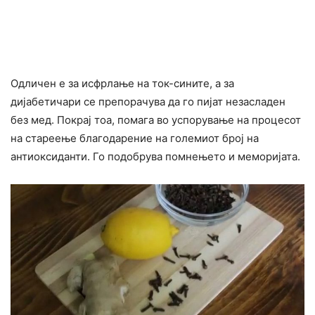
Одличен е за исфрлање на ток-сините, а за
дијабетичари се препорачува да го пијат незасладен
без мед. Покрај тоа, помага во успорување на процесот
на стареење благодарение на големиот број на
антиоксиданти. Го подобрува помнењето и меморијата.