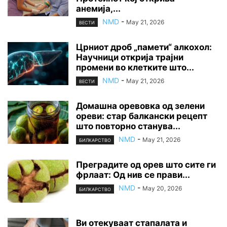
анемија,...
NMD
-
May 21, 2026
ВЕСТИ
Црниот дроб „памети“ алкохол:
Научници открија трајни
промени во клетките што...
NMD
-
May 21, 2026
ВЕСТИ
Домашна оревовка од зелени
ореви: стар балкански рецепт
што повторно станува...
NMD
-
May 21, 2026
БИЛКАРСТВО
Преградите од орев што сите ги
фрлаат: Од нив се прави...
NMD
-
May 20, 2026
БИЛКАРСТВО
Ви отекуваат стапалата и