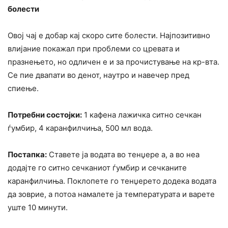
болести
Овој чај е добар кај скоро сите болести. Најпозитивно
влијание покажал при проблеми со цревата и
празнењето, но одличен е и за прочистување на кр-вта.
Се пие двапати во денот, наутро и навечер пред
спиење.
Потребни состојки:
1 кафена лажичка ситно сечкан
ѓумбир, 4 каранфилчиња, 500 мл вода.
Постапка:
Ставете ја водата во тенџере а, а во неа
додајте го ситно сечканиот ѓумбир и сечканите
каранфилчиња. Поклопете го тенџерето додека водата
да зоврие, а потоа намалете ја температурата и варете
уште 10 минути.