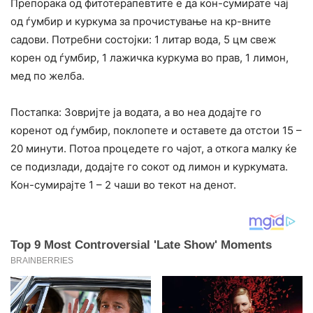
Препорака од фитотерапевтите е да кон-сумирате чај
од ѓумбир и куркума за прочистување на кр-вните
садови. Потребни состојки: 1 литар вода, 5 цм свеж
корен од ѓумбир, 1 лажичка куркума во прав, 1 лимон,
мед по желба.
Постапка: Зовријте ја водата, а во неа додајте го
коренот од ѓумбир, поклопете и оставете да отстои 15 –
20 минути. Потоа процедете го чајот, а откога малку ќе
се подизлади, додајте го сокот од лимон и куркумата.
Кон-сумирајте 1 – 2 чаши во текот на денот.