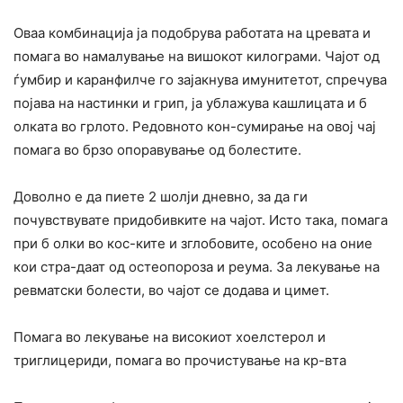
Оваа комбинација ја подобрува работата на цревата и
помага во намалување на вишокот килограми. Чајот од
ѓумбир и каранфилче го зајакнува имунитетот, спречува
појава на настинки и грип, ја ублажува кашлицата и б
олката во грлото. Редовното кон-сумирање на овој чај
помага во брзо опоравување од болестите.
Доволно е да пиете 2 шолји дневно, за да ги
почувствувате придобивките на чајот. Исто така, помага
при б олки во кос-ките и зглобовите, особено на оние
кои стра-даат од остеопороза и реума. За лекување на
ревматски болести, во чајот се додава и цимет.
Помага во лекување на високиот хоелстерол и
триглицериди, помага во прочистување на кр-вта