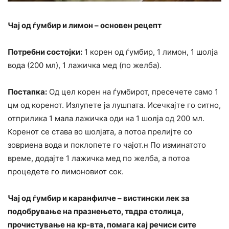
Чај од ѓумбир и лимон – основен рецепт
Потребни состојки:
1 корен од ѓумбир, 1 лимон, 1 шолја
вода (200 мл), 1 лажичка мед (по желба).
Постапка:
Од цел корен на ѓумбирот, пресечете само 1
цм од коренот. Излупете ја лушпата. Исечкајте го ситно,
отприлика 1 мала лажичка оди на 1 шолја од 200 мл.
Коренот се става во шолјата, а потоа прелијте со
зовриена вода и поклопете го чајот.н По изминатото
време, додајте 1 лажичка мед по желба, а потоа
процедете го лимоновиот сок.
Чај од ѓумбир и каранфилче – вистински лек за
подобрување на празнењето, твдра столица,
прочистување на кр-вта, помага кај речиси сите