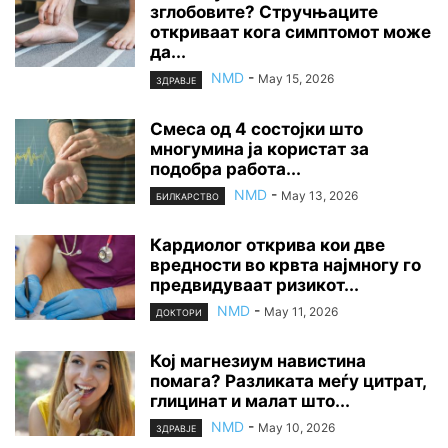
зглобовите? Стручњаците
откриваат кога симптомот може
да...
NMD
-
May 15, 2026
ЗДРАВЈЕ
Смеса од 4 состојки што
многумина ја користат за
подобра работа...
NMD
-
May 13, 2026
БИЛКАРСТВО
Кардиолог открива кои две
вредности во крвта најмногу го
предвидуваат ризикот...
NMD
-
May 11, 2026
ДОКТОРИ
Кој магнезиум навистина
помага? Разликата меѓу цитрат,
глицинат и малат што...
NMD
-
May 10, 2026
ЗДРАВЈЕ