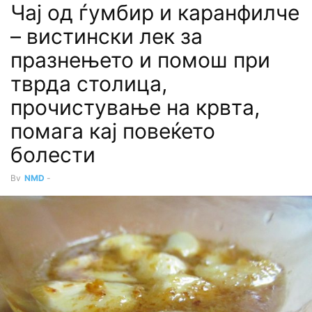
Чај од ѓумбир и каранфилче
– вистински лек за
празнењето и помош при
тврда столица,
прочистување на кpвтa,
помага кај повеќето
болести
By
NMD
-