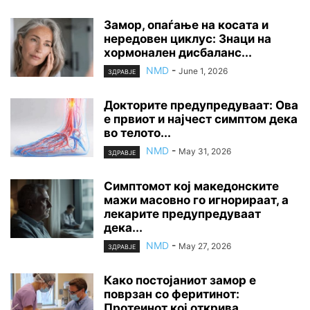
Замор, опаѓање на косата и
нередовен циклус: Знаци на
хормонален дисбаланс...
NMD
-
June 1, 2026
ЗДРАВЈЕ
Докторите предупредуваат: Ова
е првиот и најчест симптом дека
во телото...
NMD
-
May 31, 2026
ЗДРАВЈЕ
Симптомот кој македонските
мажи масовно го игнорираат, а
лекарите предупредуваат
дека...
NMD
-
May 27, 2026
ЗДРАВЈЕ
Како постојаниот замор е
поврзан со феритинот:
Протеинот кој открива