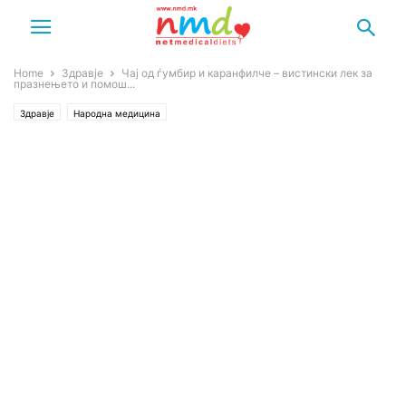
Home
Здравје
Чај од ѓумбир и каранфилче – вистински лек за
празнењето и помош...
Здравје
Народна медицина