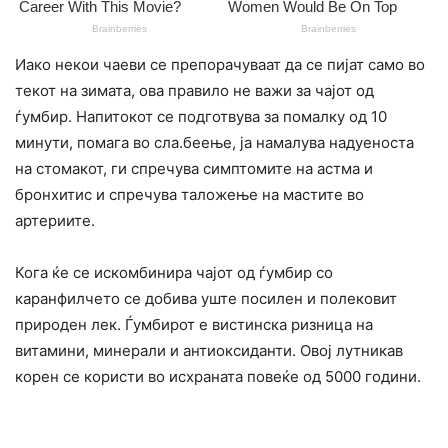
Иако некои чаеви се препорачуваат да се пијат само во
текот на зимата, ова правило не важи за чајот од
ѓумбир. Напитокот се подготвува за помалку од 10
минути, помага во сла.беење, ја намалува надуеноста
на стомакот, ги спречува симптомите на астма и
бронхитис и спречува таложење на мастите во
артериите.
Кога ќе се искомбинира чајот од ѓумбир со
каранфилчето се добива уште посилен и полековит
природен лек. Ѓумбирот е вистинска ризница на
витамини, минерали и антиоксиданти. Овој лутникав
корен се користи во исхраната повеќе од 5000 години.