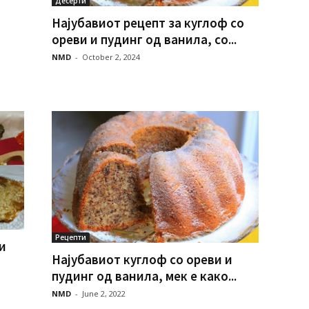
Десерти
Најубавиот рецепт за куглоф со
ореви и пудинг од ванила, со...
NMD
-
October 2, 2024
Рецепти
и
Најубавиот куглоф со ореви и
пудинг од ванила, мек е како...
NMD
-
June 2, 2022