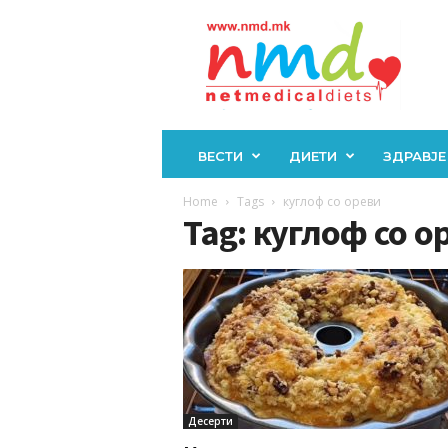
Н
М
Д
ВЕСТИ
ДИЕТИ
ЗДРАВЈЕ
Home
Tags
куглоф со ореви
Tag: куглоф со о
Десерти