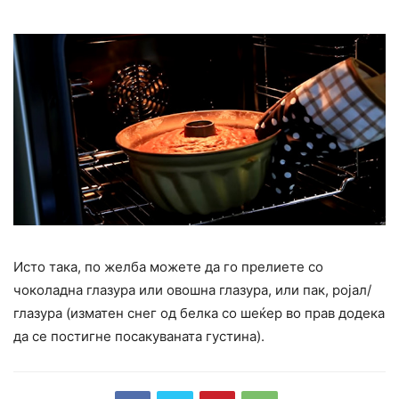
Исто така, по желба можете да го прелиете со
чоколадна глазура или овошна глазура, или пак, ројал/
глазура (изматен снег од белка со шеќер во прав додека
да се постигне посакуваната густина).