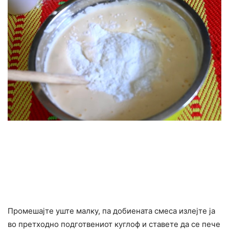
Промешајте уште малку, па добиената смеса излејте ја
во претходно подготвениот куглоф и ставете да се пече