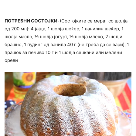
ПОТРЕБНИ СОСТОЈКИ:
(Состојките се мерат со шолја
од 200 мл): 4 јајца, 1 шолја шеќер, 1 ванилин шеќер, 1
шолја масло, ½ шолја јогурт, ½ шолја млеко, 2 шолји
брашно, 1 пудинг од ванила 40 г (не треба да се вари), 1
прашок за печиво 10 г и 1 шолја сечкани или мелени
ореви