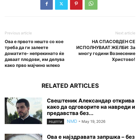
Previous article
Next article
Ова е првото нешто со кое
НА СПАСОВДЕН СЕ
треба да ги залеете
ИСПОЛНУВААТ ЖЕЛБИ: За
доматите- непрекинато ќе
многу години Вознесение
даваат плодови, им делува
Христово!
како прво мајчино млеко
RELATED ARTICLES
Свештеник Александар открива
како да одговорите на навреди и
предавства без...
NMD
-
May 19, 2026
РЕЦЕПТИ
Ова е најздравата запршка – без