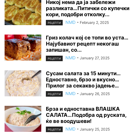
Никој нема да ја забележи
разликата…Питички со купечки
кори, подобри отколку...
NMD
-
February 2, 2025
РЕЦЕПТИ
Гриз колач кој се топи во уста…
Најубавиот рецепт некогаш
запишан, со...
NMD
-
January 27, 2025
РЕЦЕПТИ
Сусам салата за 15 минути…
Едноставно, брзо и вкусно…
Прилог за секакво јадење…
NMD
-
January 26, 2025
РЕЦЕПТИ
Брза и едноставна ВЛАШКА
САЛАТА…Подобра од руската,
ќе ве воодушеви!
NMD
-
January 25, 2025
РЕЦЕПТИ