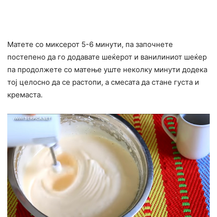
Матете со миксерот 5-6 минути, па започнете
постепено да го додавате шеќерот и ванилиниот шеќер
па продолжете со матење уште неколку минути додека
тој целосно да се растопи, а смесата да стане густа и
кремаста.