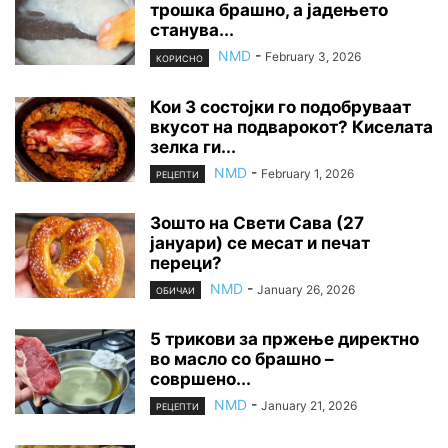
трошка брашно, а јадењето
станува...
NMD
-
February 3, 2026
КОРИСНО
Кои 3 состојки го подобруваат
вкусот на подварокот? Киселата
зелка ги...
NMD
-
February 1, 2026
РЕЦЕПТИ
Зошто на Свети Сава (27
јануари) се месат и печат
переци?
NMD
-
January 26, 2026
ОБИЧАИ
5 трикови за пржење директно
во масло со брашно –
совршено...
NMD
-
January 21, 2026
РЕЦЕПТИ