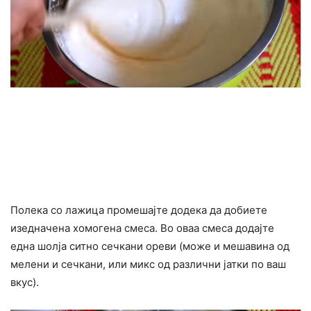
Полека со лажица промешајте додека да добиете
изедначена хомогена смеса. Во оваа смеса додајте
една шолја ситно сечкани ореви (може и мешавина од
мелени и сечкани, или микс од различни јатки по ваш
вкус).