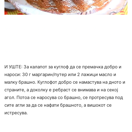
И УШТЕ: За калапот за куглоф да се премачка добро и
нароси: 30 г маргарин/путер или 2 лажици масло и
малку брашно. Куглофот добро се намастува на дното и
страните, а доколку е ребраст се внимава и на секој
агол. Потоа се наросува со брашно, се протресува под
сите агли за да се нафати брашното, а вишокот се
истресува.