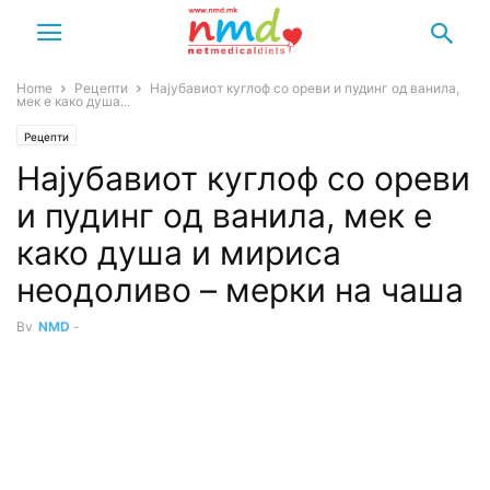
Home
Рецепти
Најубавиот куглоф со ореви и пудинг од ванила,
мек е како душа...
Рецепти
Најубавиот куглоф со ореви
и пудинг од ванила, мек е
како душа и мириса
неодоливо – мерки на чаша
By
NMD
-