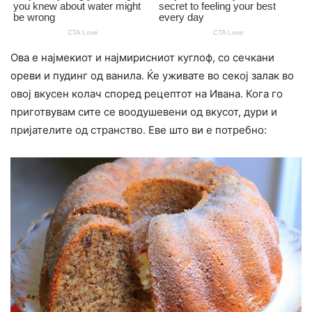
Ова е најмекиот и најмирисниот куглоф, со сечкани
ореви и пудинг од ванила. Ќе yживате во секој залак во
овој вкусен колач според рецептот на Ивана. Кога го
приготвувам сите се воодушевени од вкусот, дури и
пријателите од странство. Еве што ви е потребно: