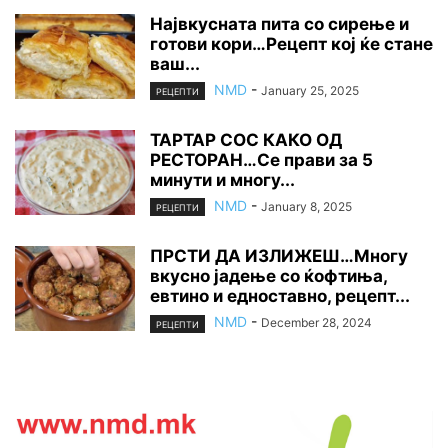
Највкусната пита со сирење и
готови кори…Рецепт кој ќе стане
ваш...
NMD
-
January 25, 2025
РЕЦЕПТИ
ТАРТАР СОС КАКО ОД
РЕСТОРАН…Се прави за 5
минути и многу...
NMD
-
January 8, 2025
РЕЦЕПТИ
ПРСТИ ДА ИЗЛИЖЕШ…Многу
вкусно јадење со ќофтиња,
евтино и едноставно, рецепт...
NMD
-
December 28, 2024
РЕЦЕПТИ