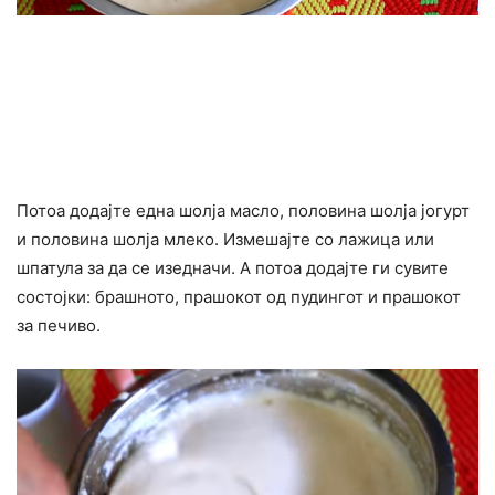
Потоа додајте една шолја масло, половина шолја јогурт
и половина шолја млеко. Измешајте со лажица или
шпатула за да се изедначи. А потоа додајте ги сувите
состојки: брашното, прашокот од пудингот и прашокот
за печиво.