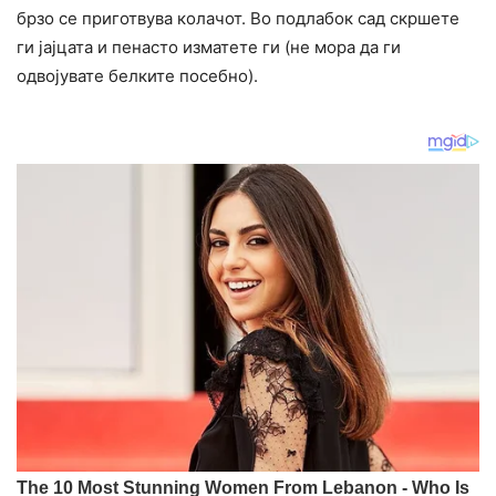
брзо се приготвува колачот. Во подлабок сад скршете
ги јајцата и пенасто изматете ги (не мора да ги
одвојувате белките посебно).