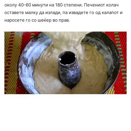
околу 40-60 минути на 180 степени. Печениот колач
оставете малку да излади, па извадете го од калапот и
наросете го со шеќер во прав.