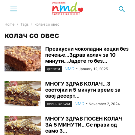
Home
Tags
колач со овес
колач со овес
Превкусни чоколадни коцки без
печење…Здрав колач за 10
минути…Јадете го без...
NMD
-
January 12, 2025
ДЕСЕРТИ
МНОГУ ЗДРАВ КОЛАЧ…3
состојки и 5 минути време за
овој десерт...
NMD
-
November 2, 2024
ПОСНИ КОЛАЧИ
МНОГУ ЗДРАВ ПОСЕН КОЛАЧ
ЗА 5 МИНУТИ…Се прави од
само 3...