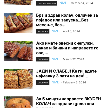
NMD
-
October 4, 2024
ПОСНИ КОЛАЧИ
Брз и здрав колач, одличен за
појадок или закуска…Без
месење, без...
NMD
-
April 5, 2024
ЗАКУСКА
Ако имате овесни снегулки,
какао и банани и направете го
овој...
NMD
-
March 22, 2024
ДЕСЕРТИ
ЈАДИ И СЛАБЕЈ! Ќе ги јадете
најмалку 3 пати на ден!...
NMD
-
February 6, 2024
ДЕСЕРТИ
За 5 минути направете ВКУСЕН
КОЛАЧ за здрави црева кои