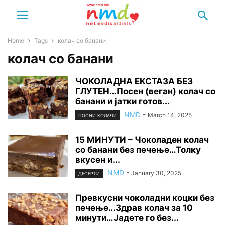
Home
Tags
колач со банани
колач со банани
ЧОКОЛАДНА ЕКСТАЗА БЕЗ
ГЛУТЕН…Посен (веган) колач со
банани и јатки готов...
NMD
-
March 14, 2025
ПОСНИ КОЛАЧИ
15 МИНУТИ – Чоколаден колач
со банани без печење…Толку
вкусен и...
NMD
-
January 30, 2025
ДЕСЕРТИ
Превкусни чоколадни коцки без
печење…Здрав колач за 10
минути…Јадете го без...