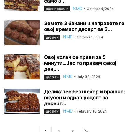
само 3...
NMD
-
October 4, 2024
ПОСНИ КОЛАЧИ
Земете 3 банани и направете го
овој кремаст десерт за 5...
NMD
-
October 1, 2024
ДЕСЕРТИ
Овој колач се прави за 5
минути…Јас го правам секој
ден,...
NMD
-
July 30, 2024
ДЕСЕРТИ
Деликатес без шеќер и брашно:
вкусен и здрав рецепт за
десерт...
NMD
-
February 16, 2024
ДЕСЕРТИ
1
2
3