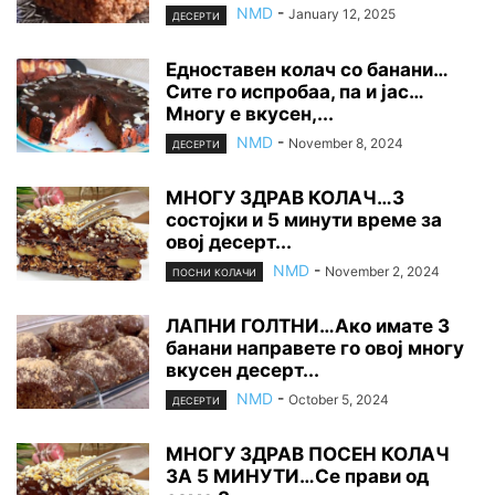
NMD
-
January 12, 2025
ДЕСЕРТИ
Едноставен колач со банани…
Сите го испробаа, па и јас…
Многу е вкусен,...
NMD
-
November 8, 2024
ДЕСЕРТИ
МНОГУ ЗДРАВ КОЛАЧ…3
состојки и 5 минути време за
овој десерт...
NMD
-
November 2, 2024
ПОСНИ КОЛАЧИ
ЛАПНИ ГОЛТHИ…Ако имате 3
банани направете го овој многу
вкусен десерт...
NMD
-
October 5, 2024
ДЕСЕРТИ
МНОГУ ЗДРАВ ПОСЕН КОЛАЧ
ЗА 5 МИНУТИ…Се прави од