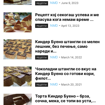
NMD
-
June 9, 2023
РЕЦЕПТИ
Рецепт кој секогаш успева и ме
спасува кога немам време ...
NMD
-
April 13, 2023
РЕЦЕПТИ
Киндер Буено штангли со мелен
лешник, без печење, само
нареди и...
NMD
-
March 14, 2022
РЕЦЕПТИ
Чоколадни штангли со вкус на
Киндер Буено со готови кори,
филот...
NMD
-
March 20, 2021
РЕЦЕПТИ
Торта Киндер Буено – брза,
сочна, мека, се топи во уста,...