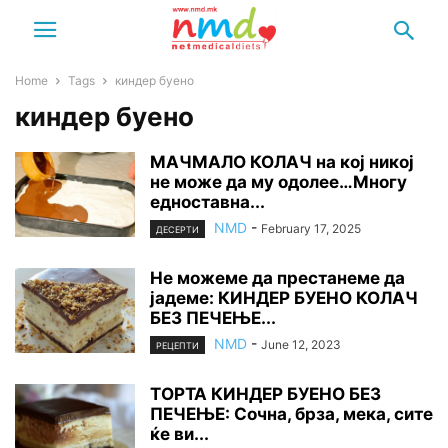
Home
Tags
киндер буено
киндер буено
МАЧМАЛО КОЛАЧ на кој никој
не може да му одолее…Многу
едноставна...
NMD
-
February 17, 2025
ДЕСЕРТИ
Не можеме да престанеме да
јадеме: КИНДЕР БУЕНО КОЛАЧ
БЕЗ ПЕЧЕЊЕ...
NMD
-
June 12, 2023
РЕЦЕПТИ
TОРТА КИНДЕР БУЕНО БЕЗ
ПЕЧЕЊЕ: Сочна, брза, мека, сите
ќе ви...