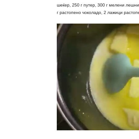
шеќер, 250 г путер, 300 г мелени лешни
г растопено чоколадо, 2 лажици растоп