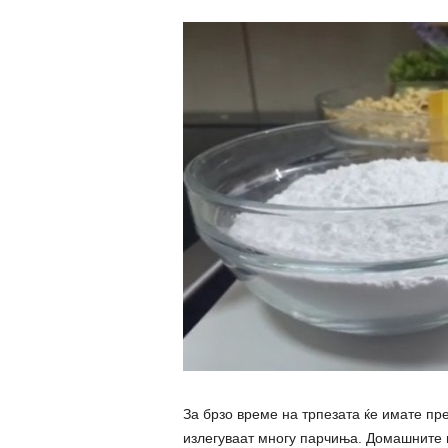
За брзо време на трпезата ќе имате пр
излегуваат многу парчиња. Домашните и 