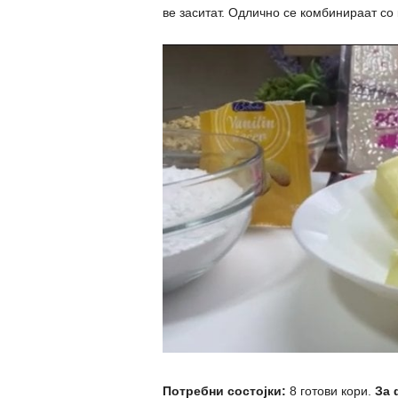
ве заситат. Одлично се комбинираат со
Потребни состојки:
8 готови кори.
За 