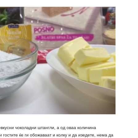
евкусни чоколадни штангли, а од оваа количина
гостите ќе ги обожаваат и колку и да изедете, нема да