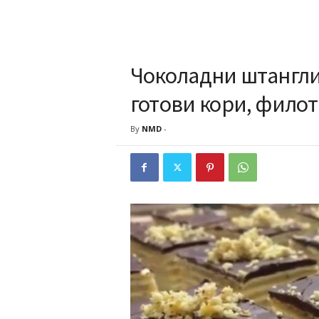
Чоколадни штангли 
готови кори, филот 
By
NMD
-