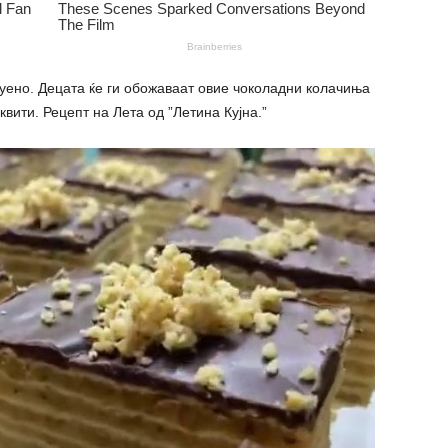
уено. Децата ќе ги обожаваат овие чоколадни колачиња
вити. Рецепт на Лета од ”Летина Кујна.”