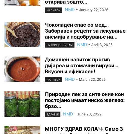
открива зошто...
NMD
-
January 22, 2026
НАПИТОК
Чоколаден спас со мед…
Заборавен рецепт за лекување
анемија и подобрување на...
NMD
-
April 3, 2025
НУТРИЦИОНИЗАМ
Домашен напиток против
дијареа и стомачни вируси…
Вкусен и ефикасен!
NMD
-
March 23, 2025
НАПИТОК
Природен лек за сите оние кои
постојано имаат ниско железо:
брзо...
NMD
-
June 23, 2022
ЗДРАВЈЕ
МНОГУ ЗДРАВ КОЛАЧ: Само 3