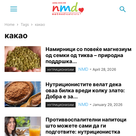
Home
Tags
какао
какао
Намирници со повеќе магнезиум
од семки од тиква – природна
поддршка...
NMD
-
April 28, 2026
НУТРИЦИОНИЗАМ
Нутриционистите велат дека
оваа билка вреди колку злато:
Добра е за...
NMD
-
January 29, 2026
НУТРИЦИОНИЗАМ
Противвоспалителни напитоци
што можете сами да ги
подготвите: нутриционистка