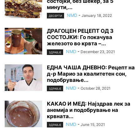
состојки, без шеќер, за 5
минути,...
NMD
-
January 18, 2022
ДЕСЕРТИ
ДРАГОЦЕН РЕЦЕПТ ОД 3
СОСТОЈКИ: Го покачува
железото во крвта –...
NMD
-
December 23, 2021
ЗДРАВЈЕ
ЕДНА ЧАША ДНЕВНО: Рецепт на
д-р Марио за квалитетен сон,
подобрување...
NMD
-
October 28, 2021
ЗДРАВЈЕ
КАКАО И МЕД: Најздрав лек за
анемија и подобрување на
крвната...
NMD
-
June 15, 2021
ЗДРАВЈЕ