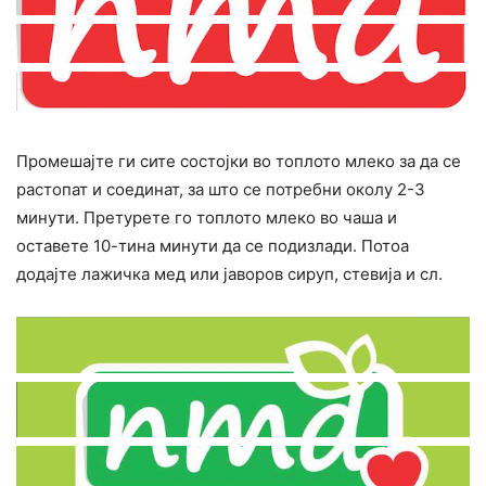
Промешајте ги сите состојки во топлото млеко за да се
растопат и соединат, за што се потребни околу 2-3
минути. Претурете го топлото млеко во чаша и
оставете 10-тина минути да се подизлади. Потоа
додајте лажичка мед или јаворов сируп, стевија и сл.