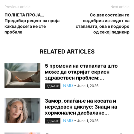
Previous article
Next article
ПОЛНЕТА ПРОЈА…
Со две состојки го
Предобар рецепт за проја
подобрив изгледот на
каква досега не сте
стапалата, ова е подобро
пробале
од секој педикир
RELATED ARTICLES
5 промени на стапалата што
може да откријат скриен
здравствен проблем:...
NMD
-
June 1, 2026
ЗДРАВЈЕ
Замор, опаѓање на косата и
нередовен циклус: Знаци на
хормонален дисбаланс...
NMD
-
June 1, 2026
ЗДРАВЈЕ