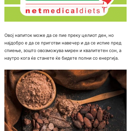
Овој напиток може да се пие преку целиот ден, но
најдобро е да се приготви навечер и да се испие пред
спиење, зошто овозможува мирен и квалитетен сон, а
наутро кога ќе станете ќе бидете полни со енергија.