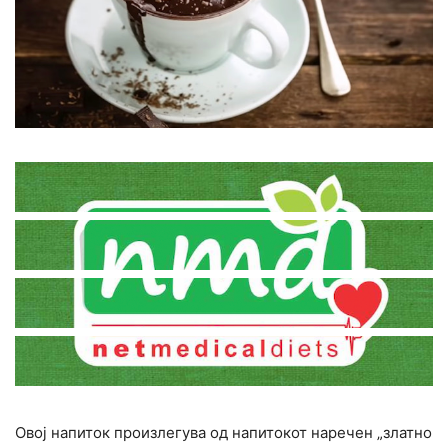
Овој напиток произлегува од напитокот наречен „златно