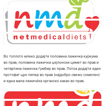
Во топлото млеко додајте половина лажичка куркума
во прав, половина лажичка цејлонски цимет во прав и
четвртина лажичка ѓумбир во прав. Потоа додајте еден
прстофат црн пипер во прав (најдобро свежо сомелен)
и една мала лажичќка органско какао во прав.