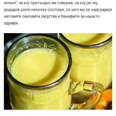
млеко“, за кој претходно ви говорев, на кој јас му
додадов уште неколку состојки, со што му се надградија
неговите лековити својства и бенефити за нашето
здравје.