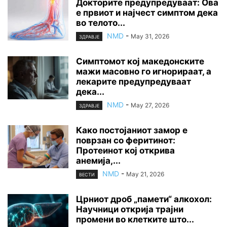
Докторите предупредуваат: Ова
е првиот и најчест симптом дека
во телото...
NMD
-
May 31, 2026
ЗДРАВЈЕ
Симптомот кој македонските
мажи масовно го игнорираат, а
лекарите предупредуваат
дека...
NMD
-
May 27, 2026
ЗДРАВЈЕ
Како постојаниот замор е
поврзан со феритинот:
Протеинот кој открива
анемија,...
NMD
-
May 21, 2026
ВЕСТИ
Црниот дроб „памети“ алкохол:
Научници открија трајни
промени во клетките што...