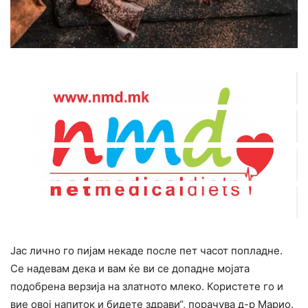
Јас лично го пијам некаде после пет часот попладне.
Се надевам дека и вам ќе ви се допадне мојата
подобрена верзија на златното млеко. Користете го и
вие овој напиток и бидете здрави“, порачува д-р Марио.