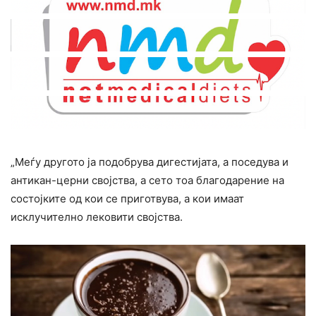
„Меѓу другото ја подобрува дигестијата, а поседува и
антикан-церни својства, а сето тоа благодарение на
состојките од кои се приготвува, а кои имаат
исклучително лековити својства.