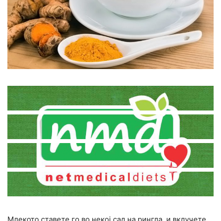
Млекото ставете го во некој сад на рингла, и вклучете