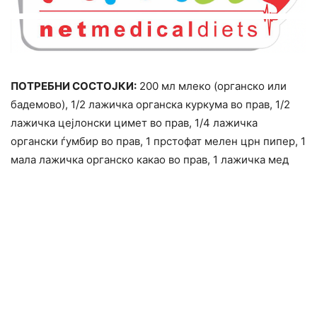
ПОТРЕБНИ СОСТОЈКИ:
200 мл млеко (органско или
бадемово), 1/2 лажичка органска куркума во прав, 1/2
лажичка цејлонски цимет во прав, 1/4 лажичка
органски ѓумбир во прав, 1 прстофат мелен црн пипер, 1
мала лажичка органско какао во прав, 1 лажичка мед