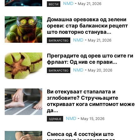
NMD
-
May 21, 2026
ВЕСТИ
Домашна оревовка од зелени
ореви: стар балкански рецепт
што повторно станува...
NMD
-
May 21, 2026
БИЛКАРСТВО
Преградите од орев што сите ги
фрлаат: Од нив се прави...
NMD
-
May 20, 2026
БИЛКАРСТВО
Ви отекуваат стапалата и
зглобовите? Стручњаците
откриваат кога симптомот може
да...
NMD
-
May 15, 2026
ЗДРАВЈЕ
Смеса од 4 состојки што