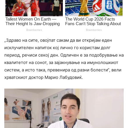
„Здраво на сите, овојпат сакам да ви откријам еден
исклучителен напиток кој лично го користам долг
период, речиси секој ден. Одличен е за подобрување на
квалитетот на сонот, за зајакнување на имунолошкиот
систем, а исто така, превенира од разни болести“, вели
хрватскиот доктор Марио Лабудовиќ.