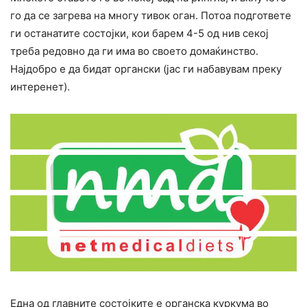
го да се загрева на многу тивок оган. Потоа подгответе
ги останатите состојки, кои барем 4-5 од нив секој
треба редовно да ги има во своето домаќинство.
Најдобро е да бидат органски (јас ги набавувам преку
интеренет).
Една од главните состојките е органска куркума во