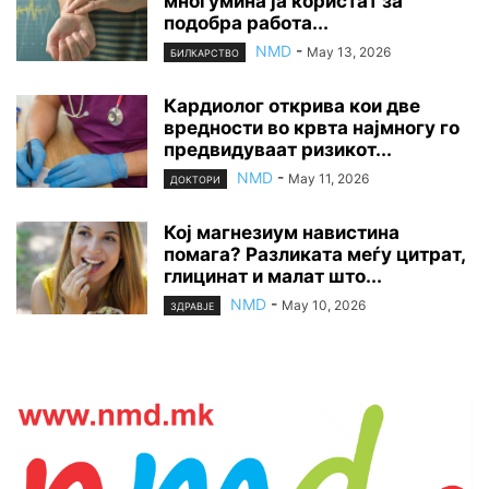
многумина ја користат за
подобра работа...
NMD
-
May 13, 2026
БИЛКАРСТВО
Кардиолог открива кои две
вредности во крвта најмногу го
предвидуваат ризикот...
NMD
-
May 11, 2026
ДОКТОРИ
Кој магнезиум навистина
помага? Разликата меѓу цитрат,
глицинат и малат што...
NMD
-
May 10, 2026
ЗДРАВЈЕ