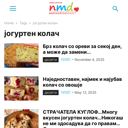
Home
Tags
јогуртен колач
јогуртен колач
Брз колач со ореви за секој ден,
а може да замени...
NMD
-
November 4, 2025
ДЕСЕРТИ
Наједноставен, најмек и најубав
колач со овошје
NMD
-
May 12, 2025
ДЕСЕРТИ
СТРАЧАТЕЛА КУГЛОФ…Многу
вкусен јогуртен колач…Никогаш
не ми здосадува да го правам…