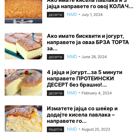
јајца направете го овој КОЛАЧ...
NMD
-
July 1, 2024
ДЕСЕРТИ
Ако имате бисквити и јогурт,
направете ја оваа БРЗА ТОРТА
за...
NMD
-
June 28, 2024
ДЕСЕРТИ
4 јајца и јогурт…за 5 минути
направете ПРОТЕИНСКИ
ДЕСЕРТ без брашно!...
NMD
-
February 4, 2024
ДЕСЕРТИ
Изматете јајца со шеќер и
додајте кисела павлака –
направете го...
NMD
-
August 25, 2023
РЕЦЕПТИ