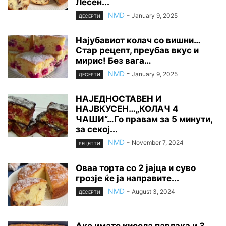
Лесен...
NMD
-
January 9, 2025
ДЕСЕРТИ
Најубавиот колач со вишни…
Стар рецепт, преубав вкус и
мирис! Без вага…
NMD
-
January 9, 2025
ДЕСЕРТИ
НАЈЕДНОСТАВЕН И
НАЈВКУСЕН…„КОЛАЧ 4
ЧАШИ“…Го правам за 5 минути,
за секој...
NMD
-
November 7, 2024
РЕЦЕПТИ
Оваа торта со 2 јајца и суво
грозје ќе ја направите...
NMD
-
August 3, 2024
ДЕСЕРТИ
Ако имате кисела павлака и 3