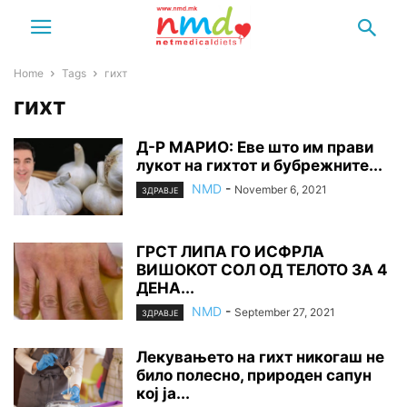
Home
Tags
гихт
гихт
Д-Р МАРИО: Еве што им прави
лукот на гихтот и бубрежните...
NMD
-
November 6, 2021
ЗДРАВЈЕ
ГРСТ ЛИПА ГО ИСФРЛА
ВИШОКОТ СОЛ ОД ТЕЛОТО ЗА 4
ДЕНА...
NMD
-
September 27, 2021
ЗДРАВЈЕ
Лекувањето на гихт никогаш не
било полесно, природен сапун
кој ја...