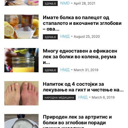
NMD
-
April 28, 2021
ЗДРАВЈЕ
Имате болка во палецот од
стапалото и вкочанети зглобови
– ова...
НМД
-
August 25, 2020
ЗДРАВЈЕ
Многу едноставен а ефикасен
лек за болки во колена, реума
и...
НМД
-
March 31, 2019
ЗДРАВЈЕ
Напиток од 4 состојки за
лекување на гихт и чистење на...
НМД
-
March 6, 2019
НАРОДНА МЕДИЦИНА
Природен лек за артритис и
болки во зглобови поради