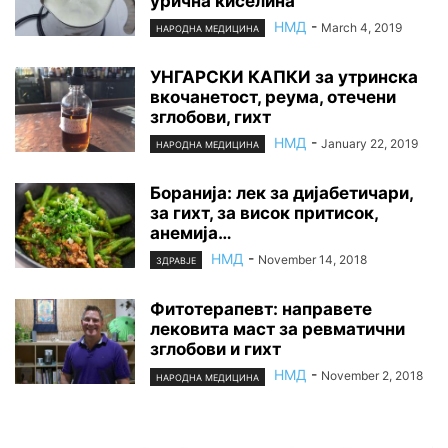
урична киселина
НМД
-
March 4, 2019
НАРОДНА МЕДИЦИНА
УНГАРСКИ КАПКИ за утринска
вкочанетост, реума, отечени
зглобови, гихт
НМД
-
January 22, 2019
НАРОДНА МЕДИЦИНА
Боранија: лек за дијабетичари,
за гихт, за висок притисок,
анемија…
НМД
-
November 14, 2018
ЗДРАВЈЕ
Фитотерапевт: направете
лековита маст за ревматични
зглобови и гихт
НМД
-
November 2, 2018
НАРОДНА МЕДИЦИНА