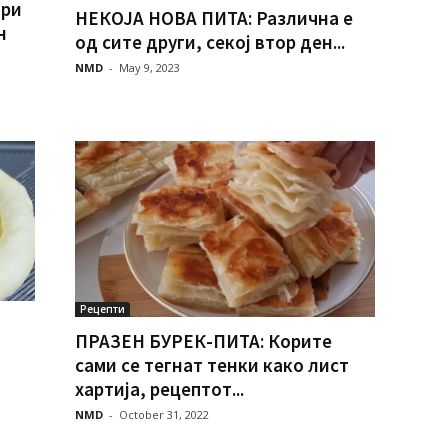
ори
НЕКОЈА НОВА ПИТА: Различна е
н
од сите други, секој втор ден...
NMD
-
May 9, 2023
Рецепти
ПРАЗЕН БУРЕК-ПИТА: Корите
сами се тегнат тенки како лист
хартија, рецептот...
NMD
-
October 31, 2022