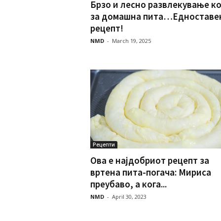
Брзо и лесно развлекување к
за домашна пита…Едноставе
рецепт!
NMD
-
March 19, 2025
Рецепти
Ова е најдобриот рецепт за
вртена пита-погача: Мириса
преубаво, а кога...
NMD
-
April 30, 2023