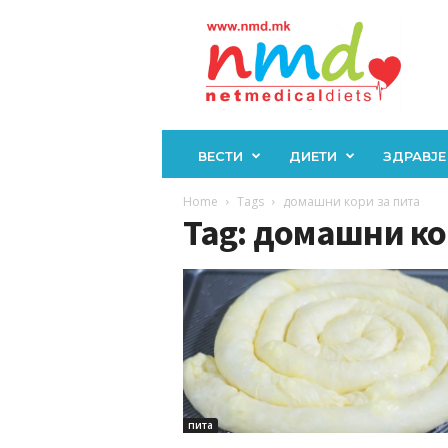
Н
М
Д
ВЕСТИ
ДИЕТИ
ЗДРАВЈЕ
Home
Tags
домашни кори за пита
Tag: домашни ко
пита