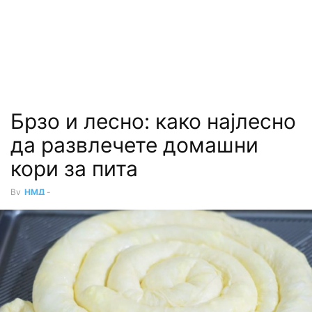
Брзо и лесно: како најлесно
да развлечете домашни
кори за пита
By
НМД
-