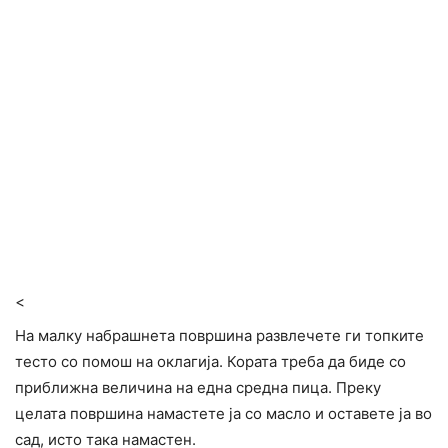
<
На малку набрашнета површина развлечете ги топките
тесто со помош на оклагија. Кората треба да биде со
приближна величина на една средна пица. Преку
целата површина намастете ја со масло и оставете ја во
сад, исто така намастен.