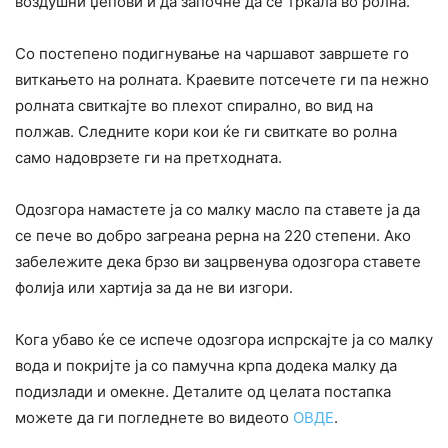
воздушни џепови и да започне да се тркала во ролна.
Со постепено подигнување на чаршавот завршете го
виткањето на ролната. Краевите потсечете ги па нежно
ролната свиткајте во плехот спирално, во вид на
полжав. Следните кори кои ќе ги свиткате во ролна
само надоврзете ги на претходната.
Одозгора намастете ја со малку масло па ставете ја да
се пече во добро загреана рерна на 220 степени. Ако
забележите дека брзо ви зацрвенува одозгора ставете
фолија или хартија за да не ви изгори.
Кога убаво ќе се испече одозгора испрскајте ја со малку
вода и покријте ја со памучна крпа додека малку да
подизлади и омекне. Деталите од целата постапка
можете да ги погледнете во видеото
ОВДЕ
.