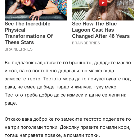
Во подлабок сад ставете го брашното, додадете масло
и сол, па со постепено додавање на млака вода
замесете тесто. Тестото мора да го почувствувате под
рака, не смее да биде тврдо и жилува, туку меко.
Тестото треба добро да се измеси и да не се лепи на
раце.
Откако вака добро ќе го замесите тестото поделете го
на три поголеми топки. Доколку правите помали кори,
тогаш направете повеќе, а помали топки.