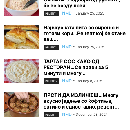
ќе ве воодушеви!
NMD
-
January 25, 2025
РЕЦЕПТИ
Највкусната пита со сирење и
готови кори…Рецепт кој ќе стане
ваш...
NMD
-
January 25, 2025
РЕЦЕПТИ
ТАРТАР СОС КАКО ОД
РЕСТОРАН…Се прави за 5
минути и многу...
NMD
-
January 8, 2025
РЕЦЕПТИ
ПРСТИ ДА ИЗЛИЖЕШ…Многу
вкусно јадење со ќофтиња,
евтино и едноставно, рецепт...
NMD
-
December 28, 2024
РЕЦЕПТИ