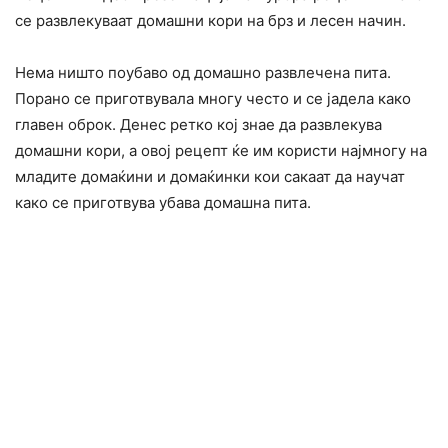
се развлекуваат домашни кори на брз и лесен начин.
Нема ништо поубаво од домашно развлечена пита.
Порано се приготвувала многу често и се јадела како
главен оброк. Денес ретко кој знае да развлекува
домашни кори, а овој рецепт ќе им користи најмногу на
младите домаќини и домаќинки кои сакаат да научат
како се приготвува убава домашна пита.