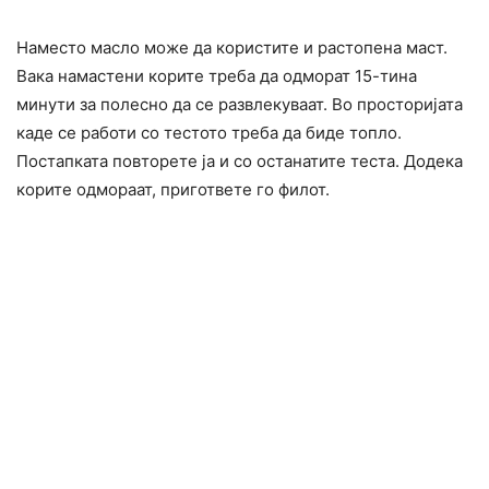
Наместо масло може да користите и растопена маст.
Вака намастени корите треба да одморат 15-тина
минути за полесно да се развлекуваат. Во просторијата
каде се работи со тестото треба да биде топло.
Постапката повторете ја и со останатите теста. Додека
корите одмораат, пригответе го филот.