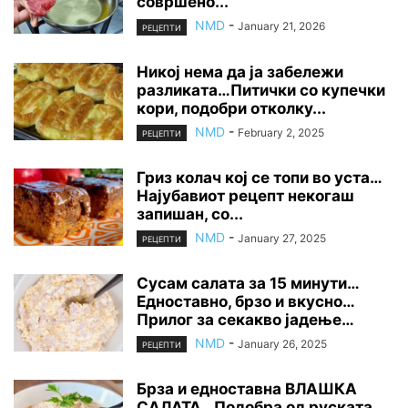
совршено...
NMD
-
January 21, 2026
РЕЦЕПТИ
Никој нема да ја забележи
разликата…Питички со купечки
кори, подобри отколку...
NMD
-
February 2, 2025
РЕЦЕПТИ
Гриз колач кој се топи во уста…
Најубавиот рецепт некогаш
запишан, со...
NMD
-
January 27, 2025
РЕЦЕПТИ
Сусам салата за 15 минути…
Едноставно, брзо и вкусно…
Прилог за секакво јадење…
NMD
-
January 26, 2025
РЕЦЕПТИ
Брза и едноставна ВЛАШКА
САЛАТА…Подобра од руската,