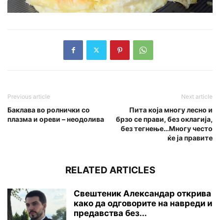
Previous article
Next article
Баклава во ролнички со
Пита која многу лесно и
плазма и ореви – неодолива
брзо се прави, без оклагија,
без тегнење…Многу често
ќе ја правите
RELATED ARTICLES
Свештеник Александар открива
како да одговорите на навреди и
предавства без...