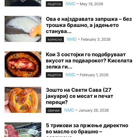
NMD
-
May 19, 2026
РЕЦЕПТИ
Ова е најздравата запршка – без
трошка брашно, а јадењето
станува...
NMD
-
February 3, 2026
КОРИСНО
Кои 3 состојки го подобруваат
вкусот на подварокот? Киселата
зелка ги...
NMD
-
February 1, 2026
РЕЦЕПТИ
Зошто на Свети Сава (27
јануари) се месат и печат
переци?
NMD
-
January 26, 2026
ОБИЧАИ
5 трикови за пржење директно
во масло со брашно –