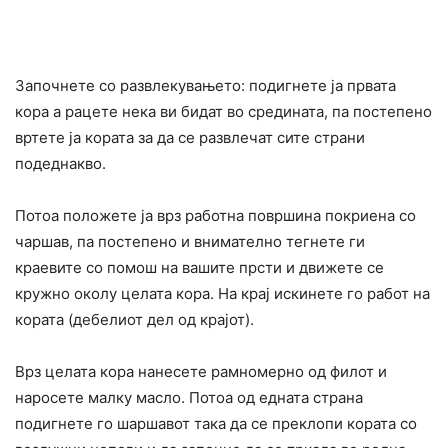
Започнете со развлекувањето: подигнете ја првата
кора а рацете нека ви бидат во средината, па постепено
вртете ја кората за да се развлечат сите страни
подеднакво.
Потоа положете ја врз работна површина покриена со
чаршав, па постепено и внимателно тегнете ги
краевите со помош на вашите прсти и движете се
кружно околу целата кора. На крај искинете го работ на
кората (дебелиот дел од крајот).
Врз целата кора нанесете рамномерно од филот и
наросете малку масло. Потоа од едната страна
подигнете го шаршавот така да се преклопи кората со