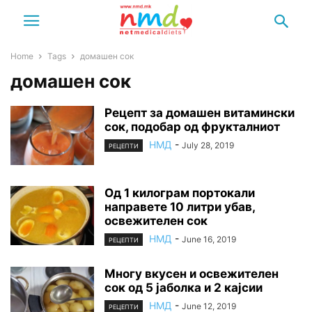
Home
Tags
домашен сок
домашен сок
Рецепт за домашен витамински
сок, подобар од фрукталниот
НМД
-
July 28, 2019
РЕЦЕПТИ
Од 1 килограм портокали
направете 10 литри убав,
освежителен сок
НМД
-
June 16, 2019
РЕЦЕПТИ
Многу вкусен и освежителен
сок од 5 јаболка и 2 кајсии
НМД
-
June 12, 2019
РЕЦЕПТИ