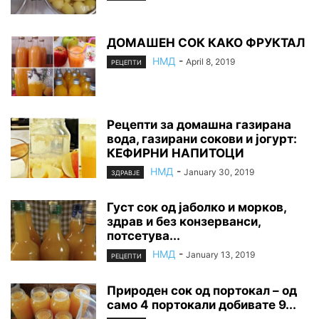
ДОМАШЕН СОК КАКО ФРУКТАЛ
НМД
-
April 8, 2019
РЕЦЕПТИ
Рецепти за домашна газирана
вода, газирани сокови и јогурт:
КЕФИРНИ НАПИТОЦИ
НМД
-
January 30, 2019
ЗДРАВЈЕ
Густ сок од јаболко и морков,
здрав и без конзерванси,
потсетува...
НМД
-
January 13, 2019
РЕЦЕПТИ
Природен сок од портокал – од
само 4 портокали добивате 9...