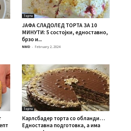
Торта
ЈАФА СЛАДОЛЕД ТОРТА ЗА 10
МИНУТИ: 5 состојки, едноставно,
брзо и...
NMD
-
February 2, 2024
Торта
т
Карлсбадер торта со обланди…
цепт
Едноставна подготовка, а има