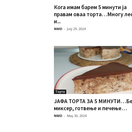
Кога имам барем 5 минути ја
правам оваа торта…Многу ле
и...
NMD
-
July 29, 2024
Торта
ЈАФА ТОРТА ЗА 5 МИНУТИ…Бе
миксер, готвење и печење…
NMD
-
May 30, 2024