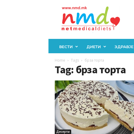
Н
М
Д
ВЕСТИ
ДИЕТИ
ЗДРАВЈЕ
Home
Tags
брза торта
Tag: брза торта
Десерти