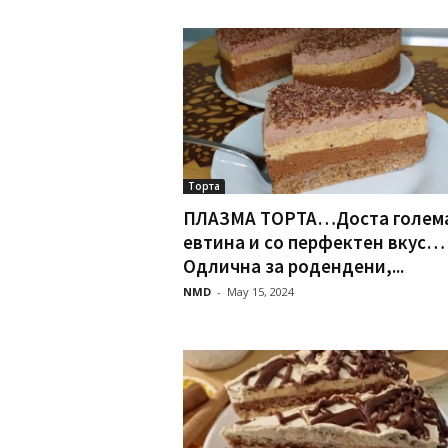
Торта
ПЛАЗМА ТОРТА…Доста голема
евтина и со перфектен вкус…
Одлична за родендени,...
NMD
-
May 15, 2024