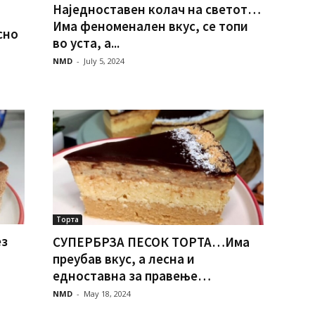
Наједноставен колач на светот…
Има феноменален вкус, се топи
сно
во уста, а...
NMD
-
July 5, 2024
Торта
з
СУПЕРБРЗА ПЕСОК ТОРТА…Има
преубав вкус, а лесна и
едноставна за правење…
NMD
-
May 18, 2024