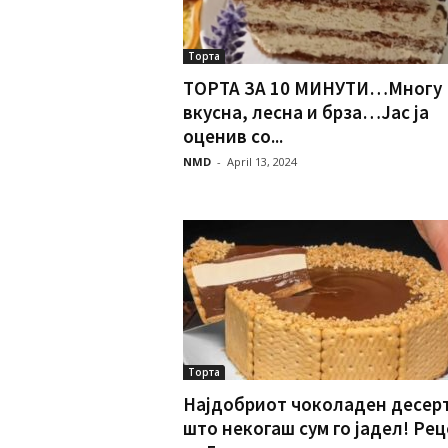
Торта
ТОРТА ЗА 10 МИНУТИ…Многу
вкусна, лесна и брза…Јас ја
оценив со...
NMD
-
April 13, 2024
Торта
Најдобриот чоколаден десер
што некогаш сум го јадел! Ре