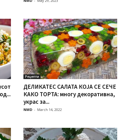
NMD
-
May 29, 2023
Рецепти
усот
ДЕЛИКАТЕС САЛАТА КОЈА СЕ СЕЧЕ
д...
КАКО ТОРТА: многу декоративна,
украс за...
NMD
-
March 14, 2022