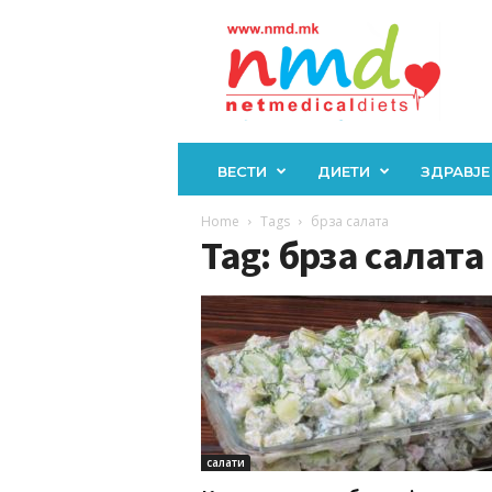
Н
М
Д
ВЕСТИ
ДИЕТИ
ЗДРАВЈЕ
Home
Tags
брза салата
Tag: брза салата
салати