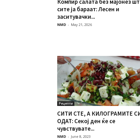
Компир салата без мајонез ш
сите ја бараат: Лесен и
заситувачки...
NMD
-
May 21, 2026
Рецепти
СИТИ СТЕ, А КИЛОГРАМИТЕ С
ОДАТ: Секој ден ќе се
чувствувате...
NMD
-
June 8, 2023