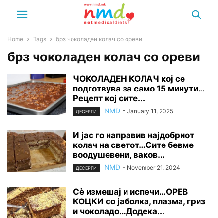
Home
Tags
брз чоколаден колач со ореви
брз чоколаден колач со ореви
ЧОКОЛАДЕН КОЛАЧ кој се
подготвува за само 15 минути…
Рецепт кој сите...
NMD
-
January 11, 2025
ДЕСЕРТИ
И јас го направив најдобриот
колач на светот…Сите бевме
воодушевени, ваков...
NMD
-
November 21, 2024
ДЕСЕРТИ
Сѐ измешај и испечи…ОРЕВ
КОЦКИ со јаболка, плазма, гриз
и чоколадо…Додека...