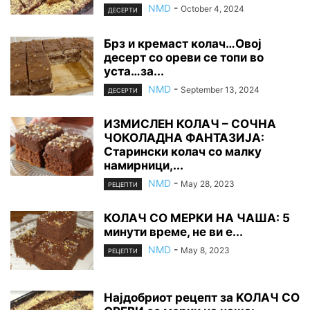
NMD
-
October 4, 2024
ДЕСЕРТИ
Брз и кремаст колач…Овој
десерт со ореви се топи во
уста…за...
NMD
-
September 13, 2024
ДЕСЕРТИ
ИЗМИСЛЕН КОЛАЧ – СОЧНА
ЧОКОЛАДНА ФАНТАЗИЈА:
Старински колач со малку
намирници,...
NMD
-
May 28, 2023
РЕЦЕПТИ
КОЛАЧ СО МЕРКИ НА ЧАША: 5
минути време, не ви е...
NMD
-
May 8, 2023
РЕЦЕПТИ
Најдобриот рецепт за KOЛАЧ СО