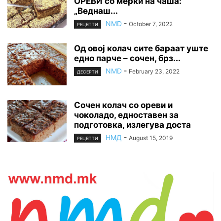
ОРЕВИ со мерки на чаша:
„Веднаш...
NMD
-
October 7, 2022
РЕЦЕПТИ
Од овој колач сите бараат уште
едно парче – сочен, брз...
NMD
-
February 23, 2022
ДЕСЕРТИ
Сочен колач со ореви и
чоколадо, едноставен за
подготовка, излегува доста
НМД
-
August 15, 2019
РЕЦЕПТИ