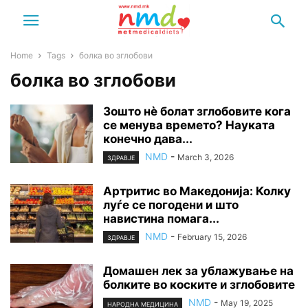
Home
Tags
болка во зглобови
болка во зглобови
Зошто нè болат зглобовите кога
се менува времето? Науката
конечно дава...
NMD
-
March 3, 2026
ЗДРАВЈЕ
Артритис во Македонија: Колку
луѓе се погодени и што
навистина помага...
NMD
-
February 15, 2026
ЗДРАВЈЕ
Домашен лек за ублажување на
болките во коските и зглобовите
NMD
-
May 19, 2025
НАРОДНА МЕДИЦИНА