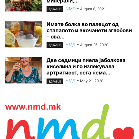
минерали,...
NMD
-
August 8, 2021
ЗДРАВЈЕ
Имате болка во палецот од
стапалото и вкочанети зглобови
– ова...
НМД
-
August 25, 2020
ЗДРАВЈЕ
Две седмици пиела јаболкова
киселина и го излекувала
артритисот, сега нема...
НМД
-
May 21, 2020
ЗДРАВЈЕ