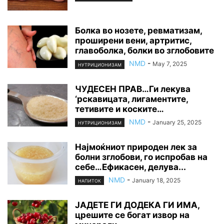
Болка во нозете, ревматизам,
проширени вени, артритис,
главоболка, болки во зглобовите
NMD
-
May 7, 2025
НУТРИЦИОНИЗАМ
ЧУДЕСЕН ПРАВ…Ги лекува
‘рскавицата, лигаментите,
тетивите и коските…
NMD
-
January 25, 2025
НУТРИЦИОНИЗАМ
Најмоќниот природен лек за
болни зглобови, го испробав на
себе…Ефикасен, делува...
NMD
-
January 18, 2025
НАПИТОК
ЈАДЕТЕ ГИ ДОДЕКА ГИ ИМА,
црешите се богат извор на