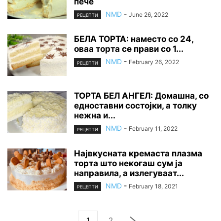
пече
NMD
-
June 26, 2022
РЕЦЕПТИ
БЕЛА ТОРТА: наместо со 24,
оваа торта се прави со 1...
NMD
-
February 26, 2022
РЕЦЕПТИ
ТОРТА БЕЛ АНГЕЛ: Домашна, со
едноставни состојки, а толку
нежна и...
NMD
-
February 11, 2022
РЕЦЕПТИ
Највкусната кремаста плазма
торта што некогаш сум ја
направила, а излегуваат...
NMD
-
February 18, 2021
РЕЦЕПТИ
1
2