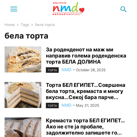
Home
Tags
бела торта
бела торта
За роденденот на маж ми
направив голема роденденска
торта БЕЛА ДОЛИНА
NMD
-
October 28, 2025
ТОРТА
Торта БЕЛ ЕГИПЕТ…Совршена
бела торта, кремаста и многу
вкусна…Секој бара парче...
NMD
-
May 31, 2025
ТОРТА
Кремаста торта БЕЛ ЕГИПЕТ…
Ако не сте ја пробале,
задолжително запишете го...