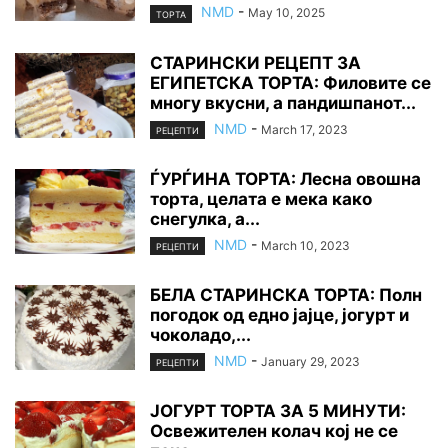
NMD
-
May 10, 2025
ТОРТА
СТАРИНСКИ РЕЦЕПТ ЗА
ЕГИПЕТСКА ТОРТА: Филовите се
многу вкусни, а пандишпанот...
NMD
-
March 17, 2023
РЕЦЕПТИ
ЃУРЃИНА ТОРТА: Лесна овошна
торта, целата е мека како
снегулка, а...
NMD
-
March 10, 2023
РЕЦЕПТИ
БЕЛА СТАРИНСКА ТОРТА: Полн
погодок од едно јајце, јогурт и
чоколадо,...
NMD
-
January 29, 2023
РЕЦЕПТИ
ЈОГУРТ ТОРТА ЗА 5 МИНУТИ:
Освежителен колач кој не се