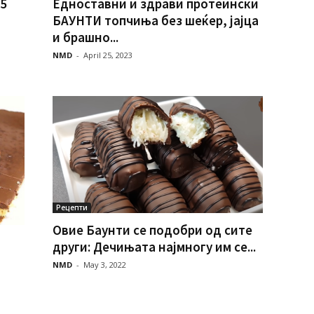
 5
Едноставни и здрави протеински
БАУНТИ топчиња без шеќер, јајца
и брашно...
NMD
-
April 25, 2023
Рецепти
Овие Баунти се подобри од сите
други: Дечињата најмногу им се...
NMD
-
May 3, 2022