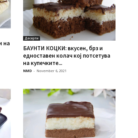
Десерти
и на
БАУНТИ КОЦКИ: вкусен, брз и
едноставен колач кој потсетува
на купечките...
NMD
-
November 6, 2021