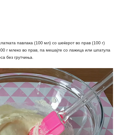
латката павлака (100 мл) со шеќерот во прав (100 г)
100 г млеко во прав, па мешајте со лажица или шпатула
са без грутчиња.