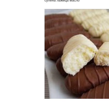
супена лажица масло