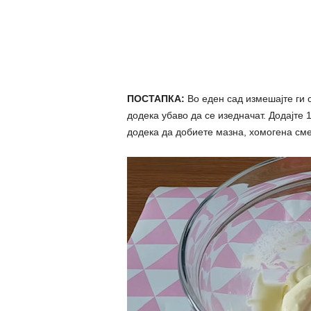
ПОСТАПКА:
Во еден сад измешајте ги с
додека убаво да се изедначат. Додајте 
додека да добиете мазна, хомогена сме