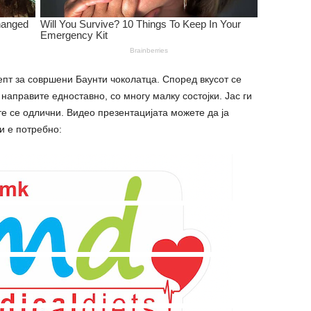
епт за совршени Баунти чоколатца. Според вкусот се
 направите едноставно, со многу малку состојки. Јас ги
те се одлични. Видео презентацијата можете да ја
и е потребно: