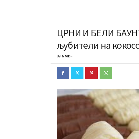
ЦРНИ И БЕЛИ БАУН
љубители на кокосо
By
NMD
-