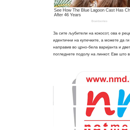
За сите љубители на кокосот, ова е рец
идентични на купечките, а можете да ги
направив во црно-бела варијанта и две
погледнете подолу на линкот. Еве што в