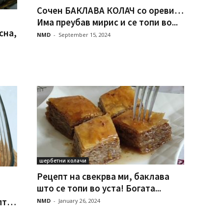
Сочен БАКЛАВА КОЛАЧ со ореви…
Има преубав мирис и се топи во...
сна,
NMD
-
September 15, 2024
шербетни колачи
Рецепт на свекрва ми, баклава
што се топи во уста! Богата...
епт…
NMD
-
January 26, 2024