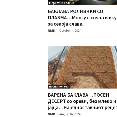
шербетни колачи
БАКЛАВА РОЛНИЧКИ СО
ПЛАЗМА…Многу е сочна и вку
за секоја слава...
NMD
-
October 4, 2024
посни колачи
ВАРЕНА БАКЛАВА…ПОСЕН
ДЕСЕРТ со ореви, без млеко и
јајца…Наједноставниот рец
NMD
-
August 16, 2024