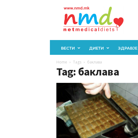
Н
М
Д
ВЕСТИ
ДИЕТИ
ЗДРАВЈЕ
Home
Tags
баклава
Tag: баклава