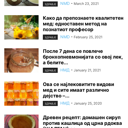
NMD
-
March 23, 2021
ЗДРАВЈЕ
Како да препознаете квалитетен
мед: едноставен метод на
познатиот професор
NMD
-
February 25, 2021
ЗДРАВЈЕ
После 7 дена се повлече
бронхопневмонијата со овој лек,
а белите...
НМД
-
January 21, 2021
ЗДРАВЈЕ
Ова се најлековитите видови
мед и сите имаат различно
дејство –...
НМД
-
January 25, 2020
ЗДРАВЈЕ
Древен рецепт: домашен сируп
против кашлица од црна рдоква