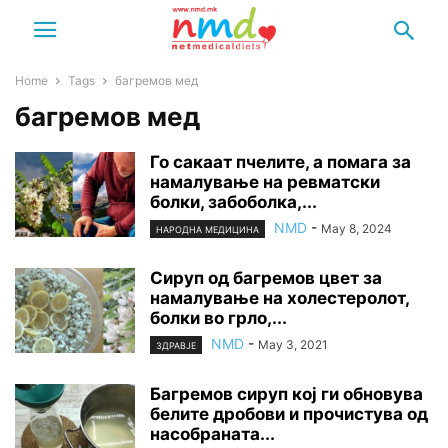
Home
Tags
багремов мед
багремов мед
Го сакаат пчелите, а помага за
намалување на ревматски
болки, забоболка,...
NMD
-
May 8, 2024
НАРОДНА МЕДИЦИНА
Сируп од багремов цвет за
намалување на холестеролот,
болки во грло,...
NMD
-
May 3, 2021
ЗДРАВЈЕ
Багремов сируп кој ги обновува
белите дробови и прочистува од
насобраната...