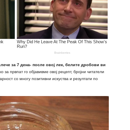
ече за 7 дена- после овој лек, белите дробови ви
ко за првпат го објавивме овој рецепт, бројни читатели
дарност со многу позитивни искуства и резултати по