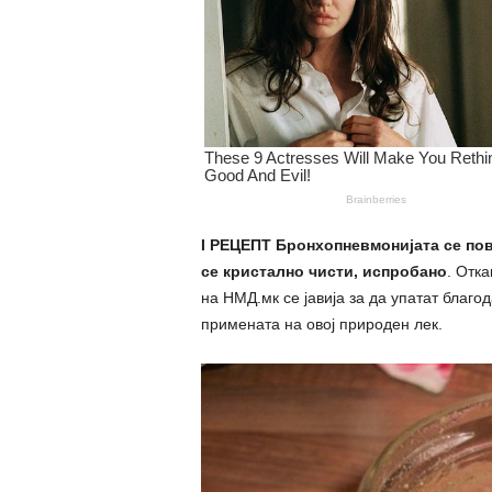
I РЕЦЕПТ Бронхопневмонијата се повл
се кристално чисти, испробано
. Отка
на НМД.мк се јавија за да упатат благо
примената на овој природен лек.