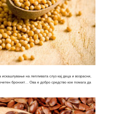
а искашлување на лепливата слуз кај деца и возрасни,
 почетен бронхит… Ова е добро средство кое помага да