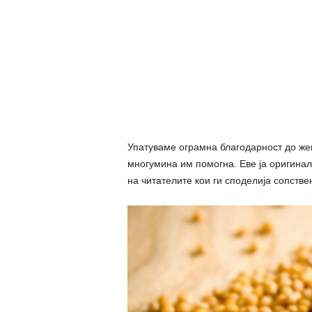
Упатуваме ограмна благодарност до жен
многумина им помогна. Еве ја оригиналн
на читателите кои ги споделија сопстве