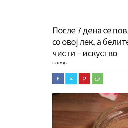
После 7 дена се по
со овој лек, а бели
чисти – искуство
By
НМД
-