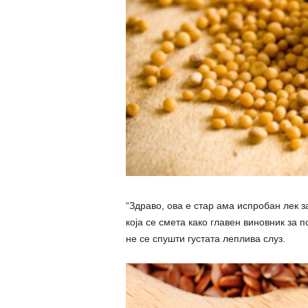
“Здраво, ова е стар ама испробан лек з
која се смета како главен виновник за
не се спушти густата леплива слуз.