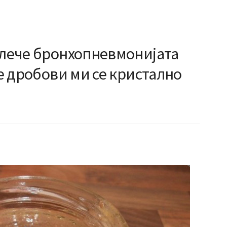
влече бронхопневмонијата
те дробови ми се кристално