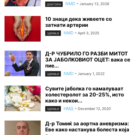
NMD
-
January 13, 2026
ДОКТОРИ
10 знаци дека живеете со
затнати артерии
NMD
-
April 3, 2025
ЗДРАВЈЕ
Д-Р ЧУБРИЛО ГО PAЗБИ МИТОТ
ЗА ЈАБОЛКОВИОТ ОЦЕТ: вака се
пие...
NMD
-
January 1, 2022
ЗДРАВЈЕ
Сувите јаболка го намалуваат
холестеролот за 20-25%, исто
како и некои...
НМД
-
December 12, 2020
ЗДРАВЈЕ
Д-р Томиќ за аортна аневризма:
Еве како настанува болеста која