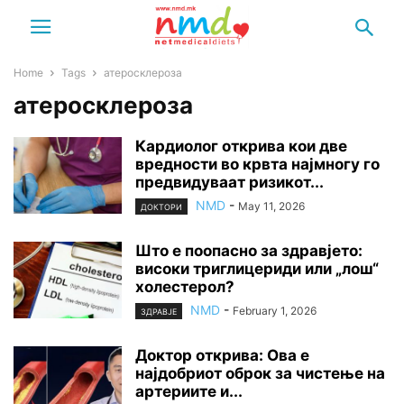
Home
Tags
атеросклероза
атеросклероза
Кардиолог открива кои две
вредности во крвта најмногу го
предвидуваат ризикот...
NMD
-
May 11, 2026
ДОКТОРИ
Што е поопасно за здравјето:
високи триглицериди или „лош“
холестерол?
NMD
-
February 1, 2026
ЗДРАВЈЕ
Доктор открива: Ова е
најдобриот оброк за чистење на
артериите и...