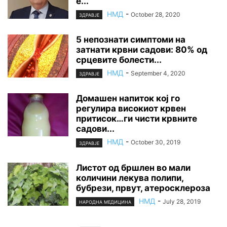
е...
НМД
-
October 28, 2020
ЗДРАВЈЕ
5 непознати симптоми на
затнати крвни садови: 80% од
срцевите болести...
НМД
-
September 4, 2020
ЗДРАВЈЕ
Домашен напиток кој го
регулира високиот крвен
притисок…ги чисти крвните
садови...
НМД
-
October 30, 2019
ЗДРАВЈЕ
Листот од бршлен во мали
количини лекува полипи,
бубрези, првут, атеросклероза
НМД
-
July 28, 2019
НАРОДНА МЕДИЦИНА