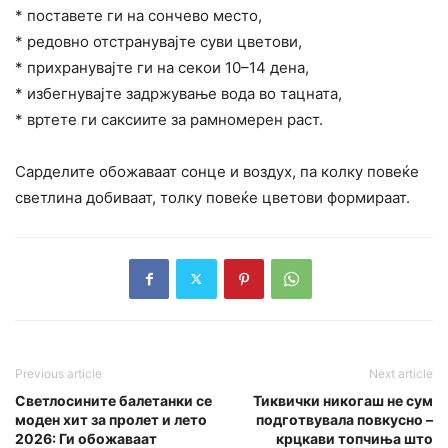
* поставете ги на сончево место,
* редовно отстранувајте суви цветови,
* прихранувајте ги на секои 10–14 дена,
* избегнувајте задржување вода во тацната,
* вртете ги саксиите за рамномерен раст.
Сарделите обожаваат сонце и воздух, па колку повеќе
светлина добиваат, толку повеќе цветови формираат.
Previous article
Next article
Светлосините балетанки се
Тиквички никогаш не сум
моден хит за пролет и лето
подготвувала повкусно –
2026: Ги обожаваат
крцкави топчиња што