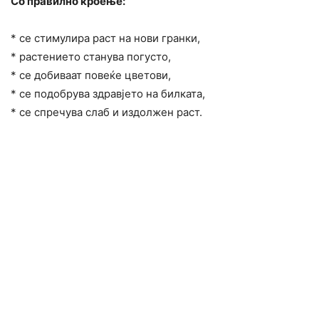
Со правилно кроење:
* се стимулира раст на нови гранки,
* растението станува погусто,
* се добиваат повеќе цветови,
* се подобрува здравјето на билката,
* се спречува слаб и издолжен раст.