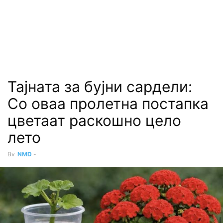
Тајната за бујни сардели:
Со оваа пролетна постапка
цветаат раскошно цело
лето
By
NMD
-