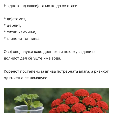
На дното од саксијата може да се стави:
* дијатомит,
* цеолит,
* ситни камчиња,
* глинени топчиња.
Овој слој служи како дренажа и покажува дали во
долниот дел сè уште има вода.
Коренот постепено ја впива потребната влага, а ризикот
од гниење се намалува.