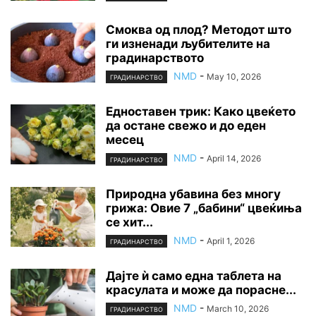
Смоква од плод? Методот што
ги изненади љубителите на
градинарството
NMD
-
May 10, 2026
ГРАДИНАРСТВО
Едноставен трик: Како цвеќето
да остане свежо и до еден
месец
NMD
-
April 14, 2026
ГРАДИНАРСТВО
Природна убавина без многу
грижа: Овие 7 „бабини“ цвеќиња
се хит...
NMD
-
April 1, 2026
ГРАДИНАРСТВО
Дајте ѝ само една таблета на
красулата и може да порасне...
NMD
-
March 10, 2026
ГРАДИНАРСТВО