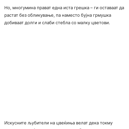
Но, многумина прават една иста грешка – ги оставаат да
растат без обликување, па наместо бујна грмушка
добиваат долги и слаби стебла со малку цветови.
Искусните љубители на цвеќиња велат дека токму