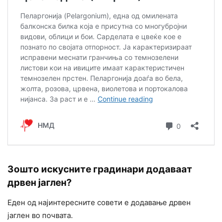
Зошто искусните градинари додаваат
дрвен јаглен?
Еден од најинтересните совети е додавање дрвен
јаглен во почвата.