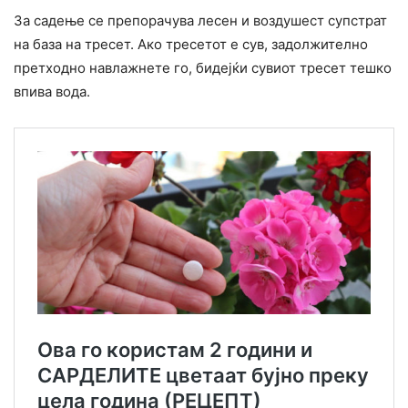
За садење се препорачува лесен и воздушест супстрат
на база на тресет. Ако тресетот е сув, задолжително
претходно навлажнете го, бидејќи сувиот тресет тешко
впива вода.