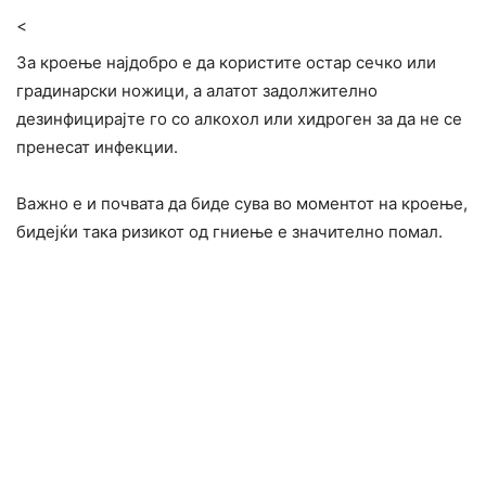
<
За кроење најдобро е да користите остар сечко или
градинарски ножици, а алатот задолжително
дезинфицирајте го со алкохол или хидроген за да не се
пренесат инфекции.
Важно е и почвата да биде сува во моментот на кроење,
бидејќи така ризикот од гниење е значително помал.