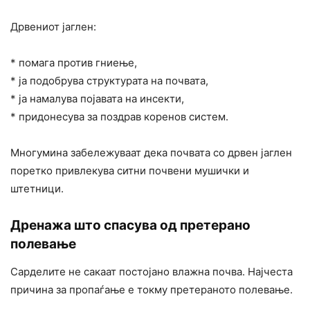
Дрвениот јаглен:
* помага против гниење,
* ја подобрува структурата на почвата,
* ја намалува појавата на инсекти,
* придонесува за поздрав коренов систем.
Многумина забележуваат дека почвата со дрвен јаглен
поретко привлекува ситни почвени мушички и
штетници.
Дренажа што спасува од претерано
полевање
Сарделите не сакаат постојано влажна почва. Најчеста
причина за пропаѓање е токму претераното полевање.