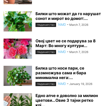
Билки што можат да го нарушат
сонот и мирот во домот:...
NMD
-
March 7, 2026
ГРАДИНАРСТВО
Овој цвет не се подарува за 8
Март: Во многу култури...
NMD
-
March 7, 2026
ГРАДИНАРСТВО
Билка што носи пари, се
размножува сама и бара
минимална нега:...
NMD
-
January 19, 2026
ГРАДИНАРСТВО
Едно апче е доволно за милион
цветови…Овие 3 тајни ретко
кој...