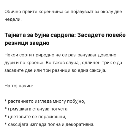
Обично првите коренчиња се појавуваат за околу две
недели.
Тајната за бујна сардела: Засадете повеќе
резници заедно
Некои сорти природно не се разгрануваат доволно,
дури и по кроење. Во таков случај, одличен трик е да
засадите две или три резници во една саксија.
На тој начин:
* растението изгледа многу побујно,
* грмушката станува погуста,
* цветовите се пораскошни,
* саксијата изгледа полна и декоративна.