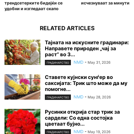
трендсетерките бидејќи се
исчезнуваат за минути
удобни и изгледаат скапо
RELATED ARTICLES
Тајната на искусните градинари:
Направете природен „чај за
раст“ во 3...
NMD
-
May 31, 2026
ГРАДИНАРСТВО
Ставете кујнски сунѓер во
саксијата: Трик што може да му
помогне...
NMD
-
May 28, 2026
ГРАДИНАРСТВО
Русинки открија стар трик за
сардели: Со една состојка
цветаат бујно...
NMD
-
May 19, 2026
ГРАДИНАРСТВО