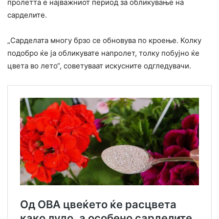
пролетта е најважниот период за обликување на
сарделите.
„Сарделата многу брзо се обновува по кроење. Колку
подобро ќе ја обликувате напролет, толку побујно ќе
цвета во лето“, советуваат искусните одгледувачи.