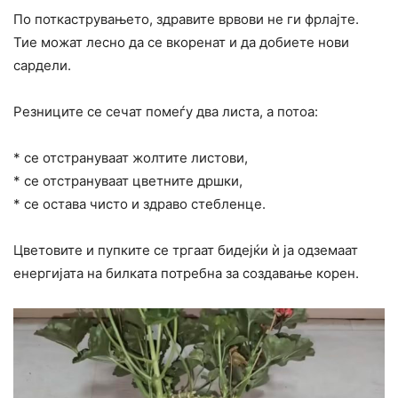
По поткаструвањето, здравите врвови не ги фрлајте.
Тие можат лесно да се вкоренат и да добиете нови
сардели.
Резниците се сечат помеѓу два листа, а потоа:
* се отстрануваат жолтите листови,
* се отстрануваат цветните дршки,
* се остава чисто и здраво стебленце.
Цветовите и пупките се тргаат бидејќи ѝ ја одземаат
енергијата на билката потребна за создавање корен.