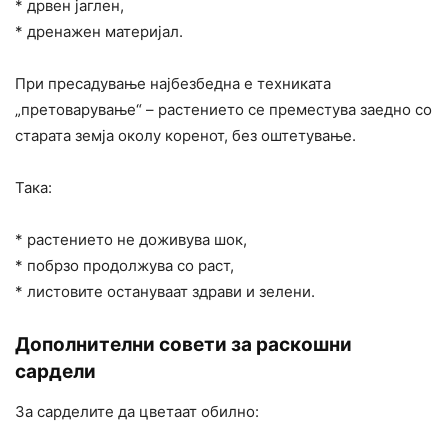
* дрвен јаглен,
* дренажен материјал.
При пресадување најбезбедна е техниката
„претоварување“ – растението се преместува заедно со
старата земја околу коренот, без оштетување.
Така:
* растението не доживува шок,
* побрзо продолжува со раст,
* листовите остануваат здрави и зелени.
Дополнителни совети за раскошни
сардели
За сарделите да цветаат обилно: