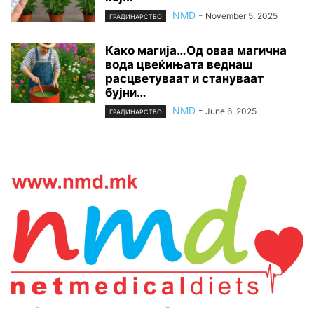
NMD
-
November 5, 2025
ГРАДИНАРСТВО
Како магија…Од оваа магична
вода цвеќињата веднаш
расцветуваат и стануваат
бујни…
NMD
-
June 6, 2025
ГРАДИНАРСТВО