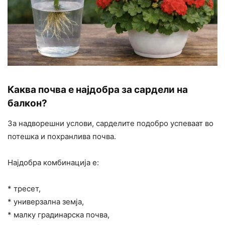
Каква почва е најдобра за сардели на
балкон?
За надворешни услови, сарделите подобро успеваат во
потешка и похранлива почва.
Најдобра комбинација е:
* тресет,
* универзална земја,
* малку градинарска почва,