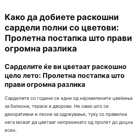
Како да добиете раскошни
сардели полни со цветови:
Пролетна постапка што прави
огромна разлика
Сарделите ќе ви цветаат раскошно
цело лето: Пролетна постапка што
прави огромна разлика
Сарделите со години се едни од најомилените цвеќиња
за балкони, тераси и дворови. Не само што се
декоративни и лесни за одржување, туку со правилна
нега можат да цветаат непрекинато од пролет до доцна
есен.