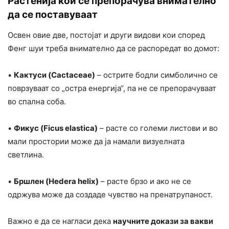
Растенија кои се препорачува внимателно
да се поставуваат
Освен овие две, постојат и други видови кои според
Фенг шуи треба внимателно да се распоредат во домот:
•
Кактуси (Cactaceae)
– острите бодли симболично се
поврзуваат со „остра енергија“, па не се препорачуваат
во спална соба.
•
Фикус (Ficus elastica)
– расте со големи листови и во
мали простории може да ја намали визуелната
светлина.
•
Бршлен (Hedera helix)
– расте брзо и ако не се
одржува може да создаде чувство на пренатрупаност.
Важно е да се нагласи дека
научните докази за вакви