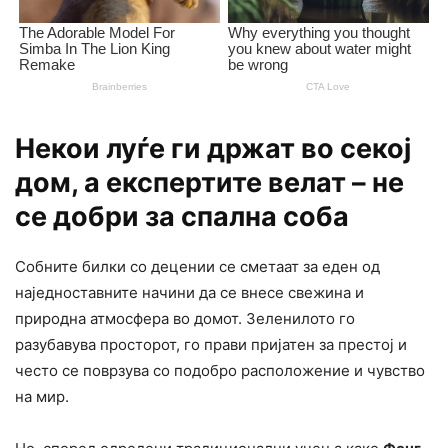
Некои луѓе ги држат во секој
дом, а експертите велат – не
се добри за спална соба
Собните билки со децении се сметаат за еден од
наједноставните начини да се внесе свежина и
природна атмосфера во домот. Зеленилото го
разубавува просторот, го прави пријатен за престој и
често се поврзува со подобро расположение и чувство
на мир.