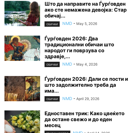
Што да направите на Ѓурѓовден
ако сте немажена девојка: Стар
обичај...
NMD
-
May 5, 2026
ОБИЧАИ
Ѓурѓовден 2026: Два
традиционални обичаи што
народот ги поврзува со
здравје,...
NMD
-
May 4, 2026
ОБИЧАИ
Ѓурѓовден 2026: Дали се пости и
што задолжително треба да
има...
NMD
-
April 29, 2026
ОБИЧАИ
Едноставен трик: Како цвеќето
да остане свежо и до еден
месец
NMD
-