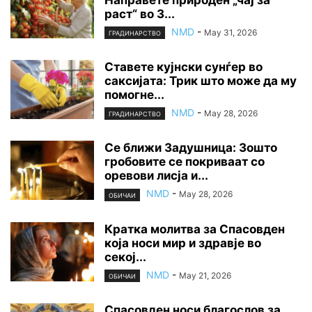
раст“ во 3...
NMD
-
May 31, 2026
ГРАДИНАРСТВО
Ставете кујнски сунѓер во
саксијата: Трик што може да му
помогне...
NMD
-
May 28, 2026
ГРАДИНАРСТВО
Се ближи Задушница: Зошто
гробовите се покриваат со
оревови лисја и...
NMD
-
May 28, 2026
ОБИЧАИ
Кратка молитва за Спасовден
која носи мир и здравје во
секој...
NMD
-
May 21, 2026
ОБИЧАИ
Спасовден носи благослов за