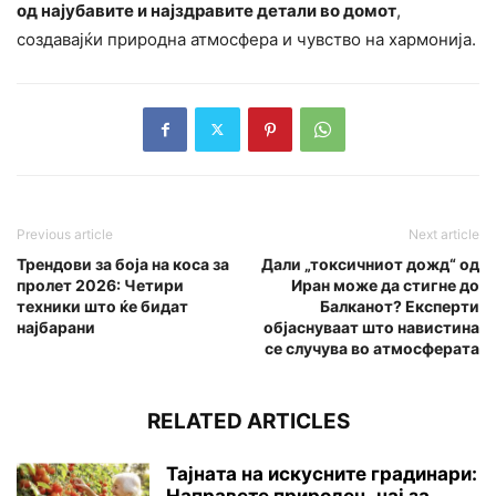
од најубавите и најздравите детали во домот
,
создавајќи природна атмосфера и чувство на хармонија.
Previous article
Next article
Трендови за боја на коса за
Дали „токсичниот дожд“ од
пролет 2026: Четири
Иран може да стигне до
техники што ќе бидат
Балканот? Експерти
најбарани
објаснуваат што навистина
се случува во атмосферата
RELATED ARTICLES
Тајната на искусните градинари:
Направете природен „чај за