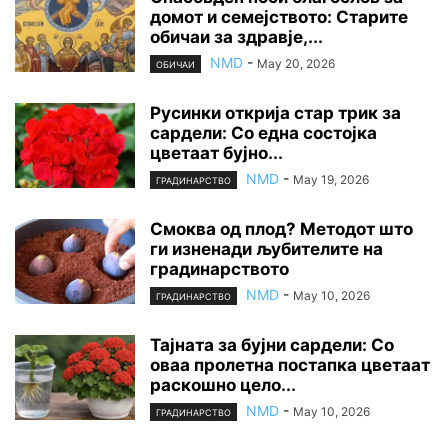
домот и семејството: Старите
обичаи за здравје,...
NMD
-
May 20, 2026
ОБИЧАИ
Русинки открија стар трик за
сардели: Со една состојка
цветаат бујно...
NMD
-
May 19, 2026
ГРАДИНАРСТВО
Смоква од плод? Методот што
ги изненади љубителите на
градинарството
NMD
-
May 10, 2026
ГРАДИНАРСТВО
Тајната за бујни сардели: Со
оваа пролетна постапка цветаат
раскошно цело...
NMD
-
May 10, 2026
ГРАДИНАРСТВО