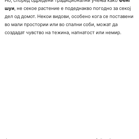
Но, според одредени традиционални учења како
Фенг
шуи
, не секое растение е подеднакво погодно за секој
дел од домот. Некои видови, особено кога се поставени
во мали простории или во спални соби, можат да
создадат чувство на тежина, напнатост или немир.