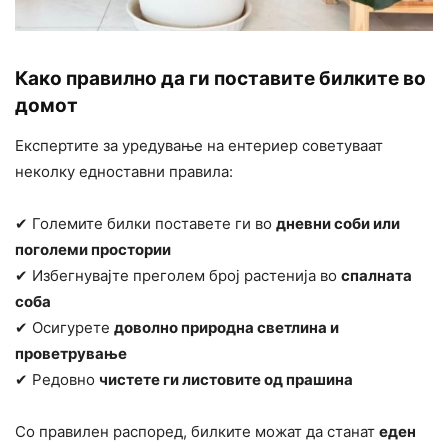
Како правилно да ги поставите билките во
домот
Експертите за уредување на ентериер советуваат
неколку едноставни правила:
✔ Големите билки поставете ги во
дневни соби или
поголеми простории
✔ Избегнувајте преголем број растенија во
спалната
соба
✔ Осигурете
доволно природна светлина и
проветрување
✔ Редовно
чистете ги листовите од прашина
Со правилен распоред, билките можат да станат
еден