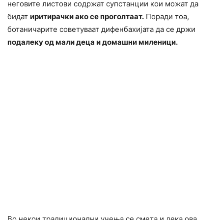
неговите листови содржат супстанции кои можат да
бидат
иритирачки ако се проголтаат.
Поради тоа,
ботаничарите советуваат дифенбахијата да се држи
подалеку од мали деца и домашни миленици.
Во некои традиционални учења се смета и дека ова