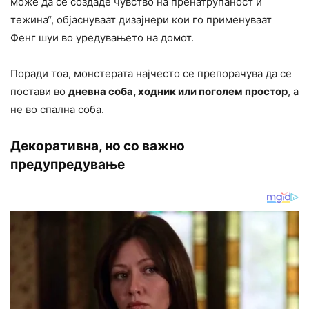
може да се создаде чувство на пренатрупаност и
тежина“, објаснуваат дизајнери кои го применуваат
Фенг шуи во уредувањето на домот.
Поради тоа, монстерата најчесто се препорачува да се
постави во
дневна соба, ходник или поголем простор
, а
не во спална соба.
Декоративна, но со важно
предупредување