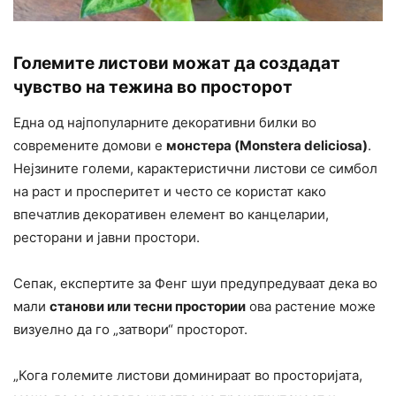
Големите листови можат да создадат
чувство на тежина во просторот
Една од најпопуларните декоративни билки во
современите домови е
монстера (Monstera deliciosa)
.
Нејзините големи, карактеристични листови се симбол
на раст и просперитет и често се користат како
впечатлив декоративен елемент во канцеларии,
ресторани и јавни простори.
Сепак, експертите за Фенг шуи предупредуваат дека во
мали
станови или тесни простории
ова растение може
визуелно да го „затвори“ просторот.
„Кога големите листови доминираат во просторијата,