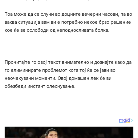
Тоа може да се случи во доцните вечерни часови, па во
ваква ситуација вам ви е потребно некое брзо решение
кое ќе ве ослободи од неподносливата болка.
Прочитајте го овој текст внимателно и дознајте како да
го елиминирате проблемот кога тој ќе се јави во
неочекувани моменти. Овој домашен лек ќе ви
обезбеди инстант олеснување.