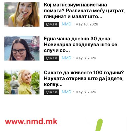
Кој магнезиум навистина
помага? Разликата меѓу цитрат,
глицинат и малат што...
NMD
-
May 10, 2026
ЗДРАВЈЕ
Една чаша дневно 30 дена:
Новинарка споделува што се
случи со...
NMD
-
May 6, 2026
ЗДРАВЈЕ
Сакате да живеете 100 години?
Науката открива што да јадете,
колку...
NMD
-
May 6, 2026
ЗДРАВЈЕ