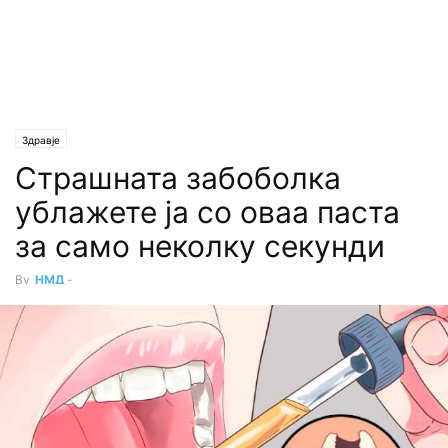
Здравје
Страшната забоболка
ублажете ја со оваа паста
за само неколку секунди
By
НМД
-