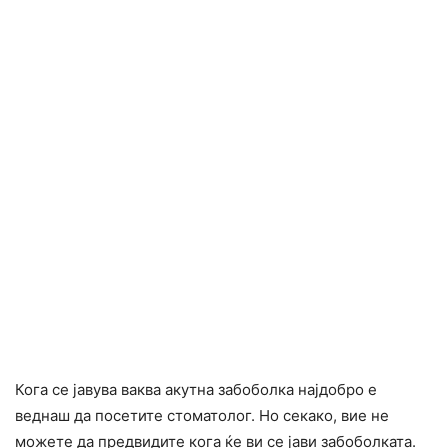
Кога се јавува ваква акутна забоболка најдобро е
веднаш да посетите стоматолог. Но секако, вие не
можете да предвидите кога ќе ви се јави забоболката.