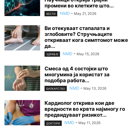
промени во клетките што...
NMD
-
May 21, 2026
ВЕСТИ
Ви отекуваат стапалата и
зглобовите? Стручњаците
откриваат кога симптомот може
да...
NMD
-
May 15, 2026
ЗДРАВЈЕ
Смеса од 4 состојки што
многумина ја користат за
подобра работа...
NMD
-
May 13, 2026
БИЛКАРСТВО
Кардиолог открива кои две
вредности во крвта најмногу го
предвидуваат ризикот...
NMD
-
May 11, 2026
ДОКТОРИ