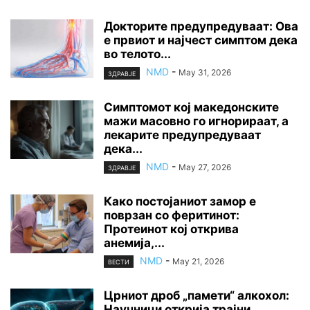
Докторите предупредуваат: Ова
е првиот и најчест симптом дека
во телото...
NMD
-
May 31, 2026
ЗДРАВЈЕ
Симптомот кој македонските
мажи масовно го игнорираат, а
лекарите предупредуваат
дека...
NMD
-
May 27, 2026
ЗДРАВЈЕ
Како постојаниот замор е
поврзан со феритинот:
Протеинот кој открива
анемија,...
NMD
-
May 21, 2026
ВЕСТИ
Црниот дроб „памети“ алкохол:
Научници открија трајни