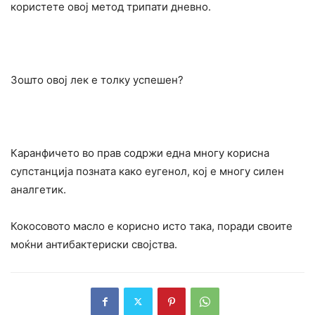
користете овој метод трипати дневно.
Зошто овој лек е толку успешен?
Каранфичето во прав содржи една многу корисна
супстанција позната како еугенол, кој е многу силен
аналгетик.
Кокосовото масло е корисно исто така, поради своите
моќни антибактериски својства.