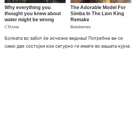
Болката во забот ќе исчезне веднаш! Потребни ви се
само две состојки кои сигурно ги имате во вашата кујна: