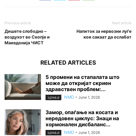
Previous article
Next article
Дишете слободно –
Напиток за нервозни луѓе
воздухот во Скопје и
кои сакаат да ослабат
Македонија ЧИСТ
RELATED ARTICLES
5 промени на стапалата што
може да откријат скриен
здравствен проблем:...
NMD
-
June 1, 2026
ЗДРАВЈЕ
Замор, опаѓање на косата и
нередовен циклус: Знаци на
хормонален дисбаланс...
NMD
-
June 1, 2026
ЗДРАВЈЕ