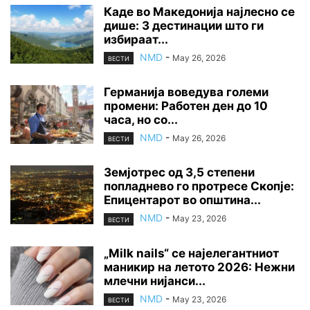
Каде во Македонија најлесно се
дише: 3 дестинации што ги
избираат...
NMD
-
May 26, 2026
ВЕСТИ
Германија воведува големи
промени: Работен ден до 10
часа, но со...
NMD
-
May 26, 2026
ВЕСТИ
Земјотрес од 3,5 степени
попладнево го протресе Скопје:
Епицентарот во општина...
NMD
-
May 23, 2026
ВЕСТИ
„Milk nails“ се најелегантниот
маникир на летото 2026: Нежни
млечни нијанси...
NMD
-
May 23, 2026
ВЕСТИ