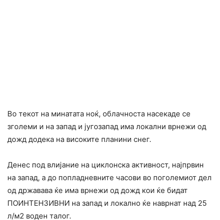
Во текот на минатата ноќ, облачноста насекаде се
зголеми и на запад и југозапад има локални врнежи од
дожд додека на високите планини снег.
Денес под влијание на циклонска активност, најпрвин
на запад, а до попладневните часови во поголемиот дел
од државава ќе има врнежи од дожд кои ќе бидат
ПОИНТЕНЗИВНИ на запад и локално ќе наврнат над 25
л/м2 воден талог.