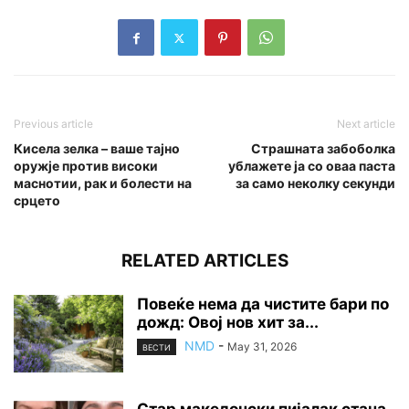
Previous article
Next article
Кисела зелка – ваше тајно
Страшната забоболка
оружје против високи
ублажете ја со оваа паста
маснотии, рак и болести на
за само неколку секунди
срцето
RELATED ARTICLES
Повеќе нема да чистите бари по
дожд: Овој нов хит за...
NMD
-
May 31, 2026
ВЕСТИ