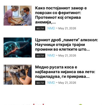
Како постојаниот замор е
поврзан со феритинот:
Протеинот кој открива
анемија,...
NMD
-
May 21, 2026
ВЕСТИ
Црниот дроб „памети“ алкохол:
Научници открија трајни
промени во клетките што...
NMD
-
May 21, 2026
ВЕСТИ
Медно русата коса е
најбараната нијанса ова лето:
подмладува, ги прикрива...
NMD
-
May 21, 2026
ВЕСТИ