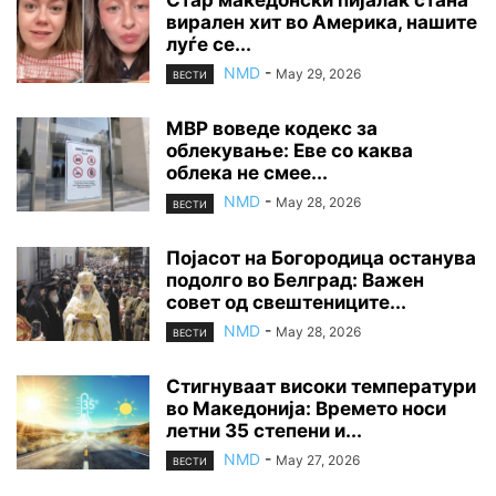
Стар македонски пијалак стана
вирален хит во Америка, нашите
луѓе се...
NMD
-
May 29, 2026
ВЕСТИ
МВР воведе кодекс за
облекување: Еве со каква
облека не смее...
NMD
-
May 28, 2026
ВЕСТИ
Појасот на Богородица останува
подолго во Белград: Важен
совет од свештениците...
NMD
-
May 28, 2026
ВЕСТИ
Стигнуваат високи температури
во Македонија: Времето носи
летни 35 степени и...
NMD
-
May 27, 2026
ВЕСТИ