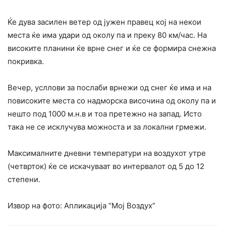
Ќе дува засилен ветер од јужен правец кој на некои
места ќе има удари од околу па и преку 80 км/час. На
високите планини ќе врне снег и ќе се формира снежна
покривка.
Вечер, усллови за послаби врнежи од снег ќе има и на
повисоките места со надморска височина од околу па и
нешто под 1000 м.н.в и тоа претежно на запад. Исто
така не се исклучува можноста и за локални грмежи.
Максималните дневни температури на воздухот утре
(четврток) ќе се искачуваат во интервалот од 5 до 12
степени.
Извор на фото: Апликација “Мој Воздух”