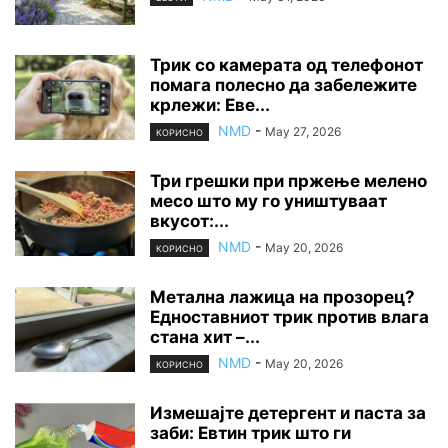
Трик со камерата од телефонот
помага полесно да забележите
крлежи: Еве...
NMD
-
May 27, 2026
КОРИСНО
Три грешки при пржење мелено
месо што му го уништуваат
вкусот:...
NMD
-
May 20, 2026
КОРИСНО
Метална лажица на прозорец?
Едноставниот трик против влага
стана хит –...
NMD
-
May 20, 2026
КОРИСНО
Измешајте детергент и паста за
заби: Евтин трик што ги