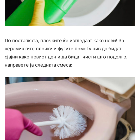
По постапката, плочките ќе изгледаат како нови! За
керамичките плочки и фугите помеѓу нив да бидат
сјајни како првиот ден и да бидат чисти што подолго,
направете ја следната смеса: