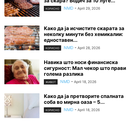
за скара? Водич за 10 луѓе...
NMD
-
April 29, 2026
КОРИСНО
Како да ја исчистите скарата за
неколку минути без хемикалии:
едноставен...
NMD
-
April 28, 2026
КОРИСНО
Навика што носи финансиска
сигурност: Мал чекор што прави
голема разлика
NMD
-
April 18, 2026
ЖИВОТ
Како да ја претворите спалната
соба во мирна оаза – 5...
NMD
-
April 18, 2026
КОРИСНО