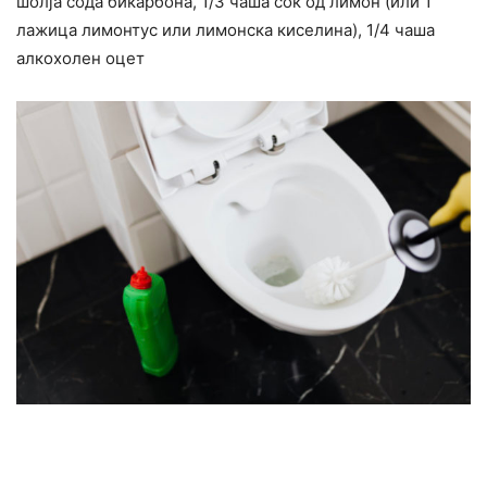
шолја сода бикарбона, 1/3 чаша сок од лимон (или 1
лажица лимонтус или лимонска киселина), 1/4 чаша
алкохолен оцет