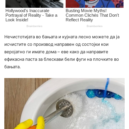
Нечистотијата во бањата и кујната лесно можете да ја
исчистите со производ направен од состојки кои
веројатно ги имате дома – еве како да направите
ефикасна паста за блескави бели фуги на плочките во
бањата.