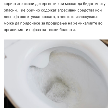
користите скапи детергенти кои можат да бидат многу
опасни. Тие обично содржат агресивни средства кои
лесно ја оштетуваат кожата, а честото изложување
може да придонесе за продирање на хемикалиите во
организмот и појава на тешки болести.