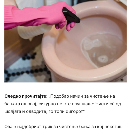
Следно прочитајте:
„Подобар начин за чистење на
бањата од овој, сигурно не сте слушнале: Чисти сè од
шолјата и одводите, го топи бигорот“
Ова е најдобриот трик за чистење бања за кој некогаш