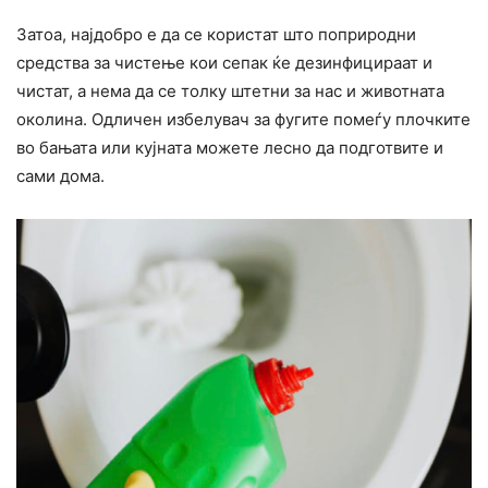
Затоа, најдобро е да се користат што поприродни
средства за чистење кои сепак ќе дезинфицираат и
чистат, а нема да се толку штетни за нас и животната
околина. Одличен избелувач за фугите помеѓу плочките
во бањата или кујната можете лесно да подготвите и
сами дома.