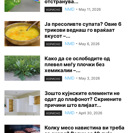
отстранува...
NMD
-
May 11, 2026
КОРИСНО
Ја пресоливте супата? Овие 6
трикови веднаш го враќаат
вкусот –...
NMD
-
May 6, 2026
КОРИСНО
Како да се ослободите од
плевел меѓу плочки без
хемикалии –...
NMD
-
May 3, 2026
КОРИСНО
Зошто кујнските елементи не
одат до плафонот? Скриените
причини што влијаат...
NMD
-
April 30, 2026
КОРИСНО
Колку месо навистина ви треба