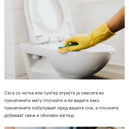
Сега со четка или сунѓер втријте ја смесата во
пукнатините меѓу плочките и ќе видите како
пукнатините побелуваат пред вашите очи, а плочките
добиваат свеж и обновен изглед.