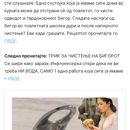
сте слушнале: Една состојка која ја имаме сите дома во
кујната може да отстрани сè од тоалетот, го чисти
одводот и тврдокорниот бигор. Гледате наслаги од
бигор во тоалетната школка дури и после напорното
чистење? Еве каде грешите. Рецептот прочитајте го
ОВДЕ
.
Следно прочитајте:
ТРИК ЗА ЧИСТЕЊЕ НА БИГОРОТ
Се шири како зараза: Инфлуенсерка откри дека не ви
треба НИ ВОДА, САМО 1 една работа која сите ја имаме
–
ОВДЕ
.