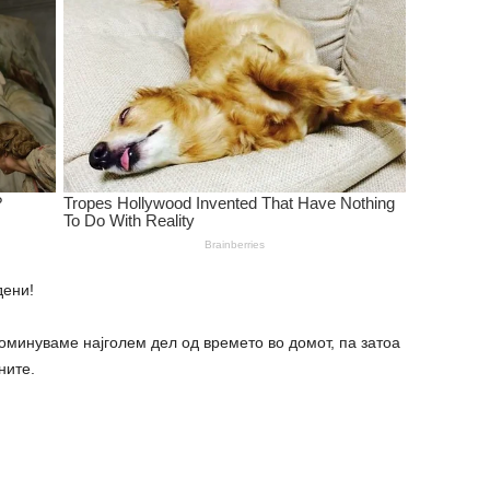
дени!
поминуваме најголем дел од времето во домот, па затоа
ните.