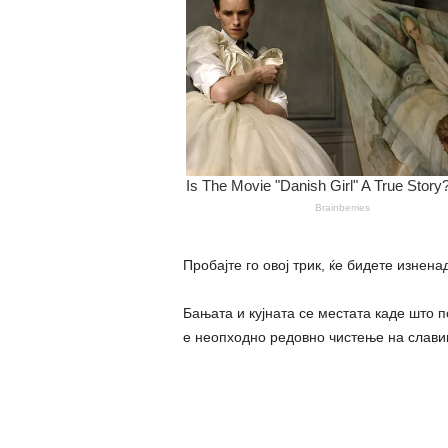
Пробајте го овој трик, ќе бидете изнена
Бањата и кујната се местата каде што 
е неопходно редовно чистење на слави