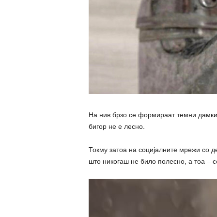
На нив брзо се формираат темни дамки 
бигор не е лесно.
Токму затоа на социјалните мрежи со де
што никогаш не било полесно, а тоа – с