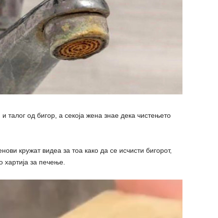
и талог од бигор, а секоја жена знае дека чистењето
нови кружат видеа за тоа како да се исчисти бигорот,
о хартија за печење.