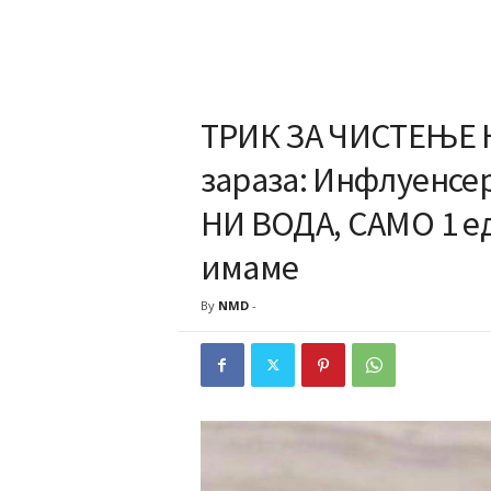
ТРИК ЗА ЧИСТЕЊЕ 
зараза: Инфлуенсер
НИ ВОДА, САМО 1 едн
имаме
By
NMD
-