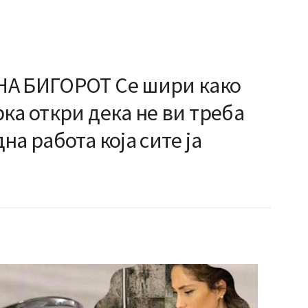
НА БИГОРОТ Се шири како
ка откри дека не ви треба
а работа која сите ја