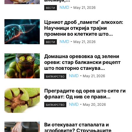
NMD
-
May 21, 2026
ВЕСТИ
Црниот дроб „памети“ алкохол:
Научници открија трајни
промени во клетките што...
NMD
-
May 21, 2026
ВЕСТИ
Домашна оревовка од зелени
ореви: стар балкански рецепт
што повторно станува...
NMD
-
May 21, 2026
БИЛКАРСТВО
Преградите од орев што сите ги
фрлаат: Од нив се прави...
NMD
-
May 20, 2026
БИЛКАРСТВО
Ви отекуваат стапалата и
зглобовите? Стручњаците