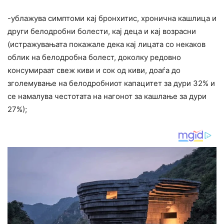
-ублажува симптоми кај бронхитис, хронична кашлица и
други белодробни болести, кај деца и кај возрасни
(истражувањата покажале дека кај лицата со некаков
облик на белодробна болест, доколку редовно
консумираат свеж киви и сок од киви, доаѓа до
зголемување на белодробниот капацитет за дури 32% и
се намалува честотата на нагонот за кашлање за дури
27%);