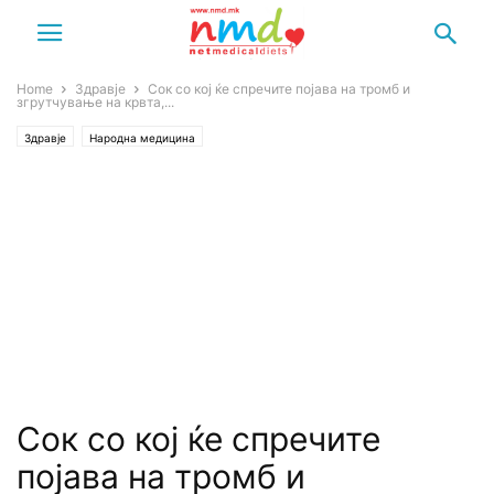
Home
Здравје
Сок со кој ќе спречите појава на тромб и
згрутчување на крвта,...
Здравје
Народна медицина
Сок со кој ќе спречите
појава на тромб и