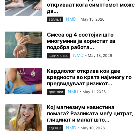
откриваат кога симптомот може
да...
NMD
-
May 15, 2026
ЗДРАВЈЕ
Смеса од 4 состојки што
многумина ја користат за
подобра работа...
NMD
-
May 13, 2026
БИЛКАРСТВО
Кардиолог открива кои две
вредности во крвта најмногу го
предвидуваат ризикот...
NMD
-
May 11, 2026
ДОКТОРИ
Кој магнезиум навистина
помага? Разликата меѓу цитрат,
глицинат и малат што...
NMD
-
May 10, 2026
ЗДРАВЈЕ