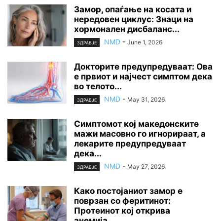
Замор, опаѓање на косата и
нередовен циклус: Знаци на
хормонален дисбаланс...
NMD
-
June 1, 2026
ЗДРАВЈЕ
Докторите предупредуваат: Ова
е првиот и најчест симптом дека
во телото...
NMD
-
May 31, 2026
ЗДРАВЈЕ
Симптомот кој македонските
мажи масовно го игнорираат, а
лекарите предупредуваат
дека...
NMD
-
May 27, 2026
ЗДРАВЈЕ
Како постојаниот замор е
поврзан со феритинот:
Протеинот кој открива
анемија,...