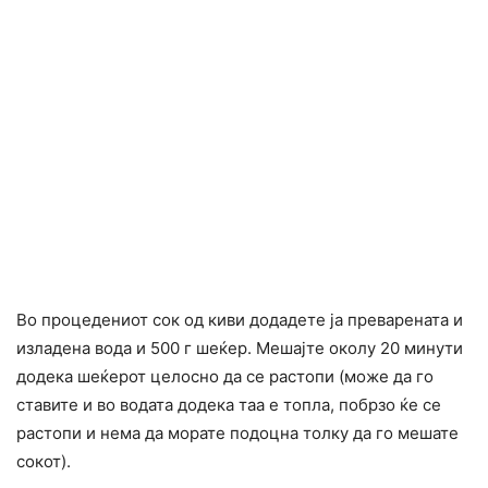
Во процедениот сок од киви додадете ја преварената и
изладена вода и 500 г шеќер. Мешајте околу 20 минути
додека шеќерот целосно да се растопи (може да го
ставите и во водата додека таа е топла, побрзо ќе се
растопи и нема да морате подоцна толку да го мешате
сокот).