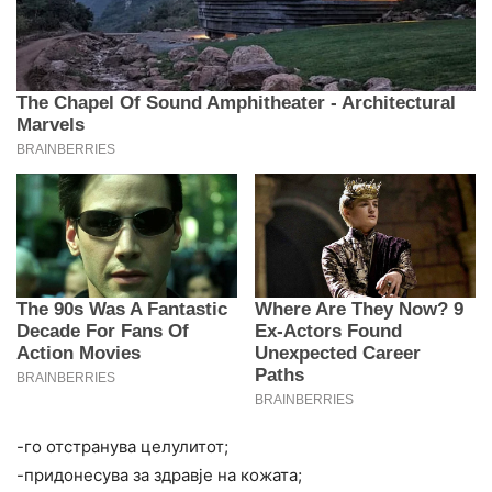
-го отстранува целулитот;
-придонесува за здравје на кожата;