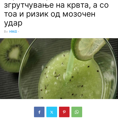
згрутчување на крвта, а со
тоа и ризик од мозочен
удар
By
НМД
-