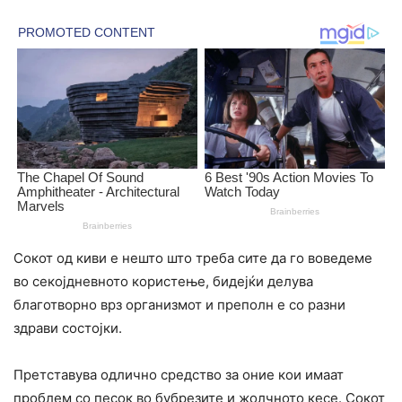
Сокот од киви е нешто што треба сите да го воведеме
во секојдневното користење, бидејќи делува
благотворно врз организмот и преполн е со разни
здрави состојки.
Претставува одлично средство за оние кои имаат
проблем со песок во бубрезите и жолчното кесе. Сокот