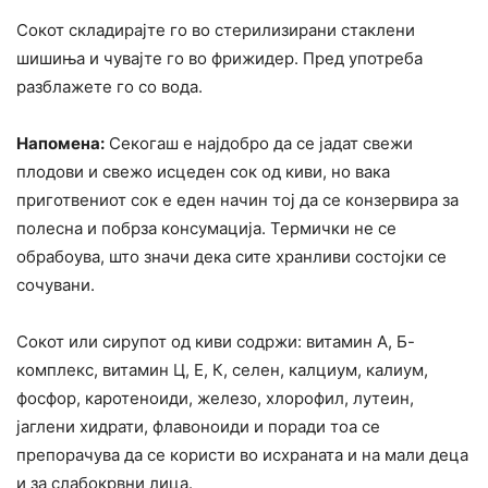
Сокот складирајте го во стерилизирани стаклени
шишиња и чувајте го во фрижидер. Пред употреба
разблажете го со вода.
Напомена:
Секогаш е најдобро да се јадат свежи
плодови и свежо исцеден сок од киви, но вака
приготвениот сок е еден начин тој да се конзервира за
полесна и побрза консумација. Термички не се
обрабоува, што значи дека сите хранливи состојки се
сочувани.
Сокот или сирупот од киви содржи: витамин А, Б-
комплекс, витамин Ц, Е, К, селен, калциум, калиум,
фосфор, каротеноиди, железо, хлорофил, лутеин,
јаглени хидрати, флавоноиди и поради тоа се
препорачува да се користи во исхраната и на мали деца
и за слабокрвни лица.