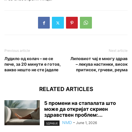
Previous article
Next article
Лудило од колач – не се
Липовиот чај е многу здрав
пече, за 20 минути е готов,
– лекува настинки, висок
вакво нешто не сте јаделе
притисок, грчеви, реума
RELATED ARTICLES
5 промени на стапалата што
може да откријат скриен
здравствен проблем:...
NMD
-
June 1, 2026
ЗДРАВЈЕ