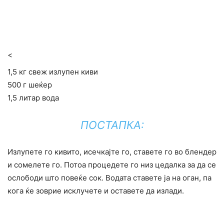
<
1,5 кг свеж излупен киви
500 г шеќер
1,5 литар вода
ПОСТАПКА:
Излупете го кивито, исечкајте го, ставете го во блендер
и сомелете го. Потоа процедете го низ цедалка за да се
ослободи што повеќе сок. Водата ставете ја на оган, па
кога ќе зоврие исклучете и оставете да излади.