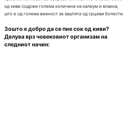
од киви содржи голема количина на калиум и влакна,
што е од голема важност за заштита од срцеви болести.
Зошто е добро да се пие сок од киви?
Делува врз човековиот организам на
следниот начин: