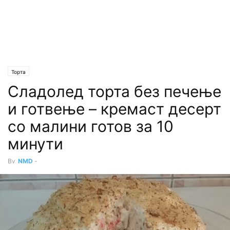
Торта
Сладолед торта без печење
и готвење – кремаст десерт
со малини готов за 10
минути
By
NMD
-