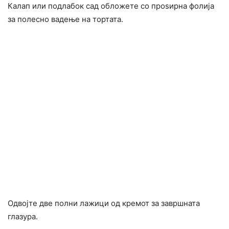
Калап или подлабок сад обложете со проѕирна фолија
за полесно вадење на тортата.
Одвојте две полни лажици од кремот за завршната
глазура.