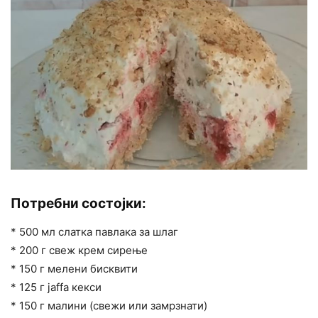
Потребни состојки:
* 500 мл слатка павлака за шлаг
* 200 г свеж крем сирење
* 150 г мелени бисквити
* 125 г јaffa кекси
* 150 г малини (свежи или замрзнати)