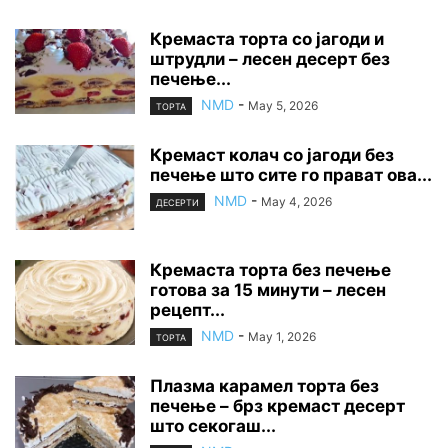
Кремаста торта со јагоди и
штрудли – лесен десерт без
печење...
NMD
-
May 5, 2026
ТОРТА
Кремаст колач со јагоди без
печење што сите го прават ова...
NMD
-
May 4, 2026
ДЕСЕРТИ
Кремаста торта без печење
готова за 15 минути – лесен
рецепт...
NMD
-
May 1, 2026
ТОРТА
Плазма карамел торта без
печење – брз кремаст десерт
што секогаш...