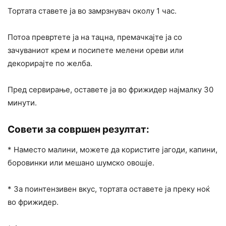
Тортата ставете ја во замрзнувач околу 1 час.
Потоа превртете ја на тацна, премачкајте ја со
зачуваниот крем и посипете мелени ореви или
декорирајте по желба.
Пред сервирање, оставете ја во фрижидер најмалку 30
минути.
Совети за совршен резултат:
* Наместо малини, можете да користите јагоди, капини,
боровинки или мешано шумско овошје.
* За поинтензивен вкус, тортата оставете ја преку ноќ
во фрижидер.