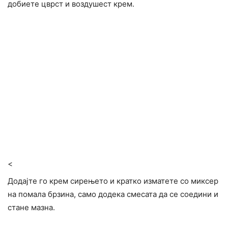
добиете цврст и воздушест крем.
<
Додајте го крем сирењето и кратко изматете со миксер
на помала брзина, само додека смесата да се соедини и
стане мазна.