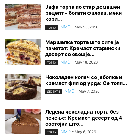
Јафа торта по стар домашен
рецепт – богати филови, меки
кори...
NMD
-
May 23, 2026
ТОРТА
Маршалка торта што сите ја
паметат: Кремаст старински
десерт со овошје...
NMD
-
May 18, 2026
ТОРТА
Чоколаден колач со јаболка и
кремаст фил од урда: Се топи...
NMD
-
May 7, 2026
ДЕСЕРТИ
Ледена чоколадна торта без
печење: Кремаст десерт од 4
состојки што...
NMD
-
May 6, 2026
ТОРТА