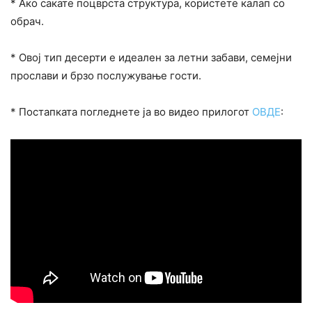
* Ако сакате поцврста структура, користете калап со
обрач.
* Овој тип десерти е идеален за летни забави, семејни
прослави и брзо послужување гости.
* Постапката погледнете ја во видео прилогот
ОВДЕ
: