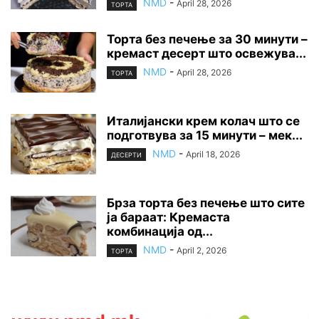
NMD
-
April 28, 2026
ТОРТА
Торта без печење за 30 минути –
кремаст десерт што освежува...
NMD
-
April 28, 2026
ТОРТА
Италијански крем колач што се
подготвува за 15 минути – мек...
NMD
-
April 18, 2026
ДЕСЕРТИ
Брза торта без печење што сите
ја бараат: Кремаста
комбинација од...
NMD
-
April 2, 2026
ТОРТА