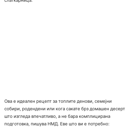
слаткарница.
Ова е идеален рецепт за топлите денови, семејни
собири, родендени или кога сакате брз домашен десерт
што изгледа впечатливо, а не бара комплицирана
подготовка, пишува НМД. Еве што ви е потребно: