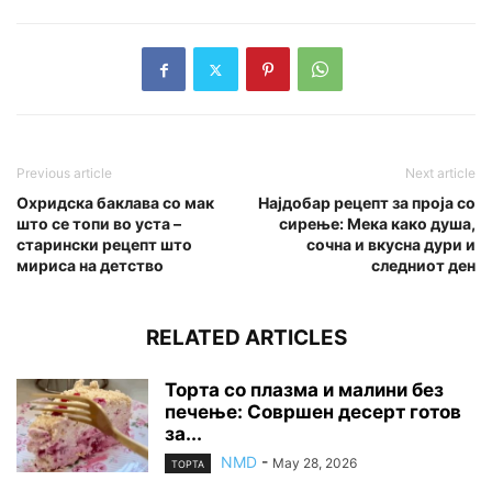
Previous article
Next article
Охридска баклава со мак
Најдобар рецепт за проја со
што се топи во уста –
сирење: Мека како душа,
старински рецепт што
сочна и вкусна дури и
мириса на детство
следниот ден
RELATED ARTICLES
Торта со плазма и малини без
печење: Совршен десерт готов
за...
NMD
-
May 28, 2026
ТОРТА