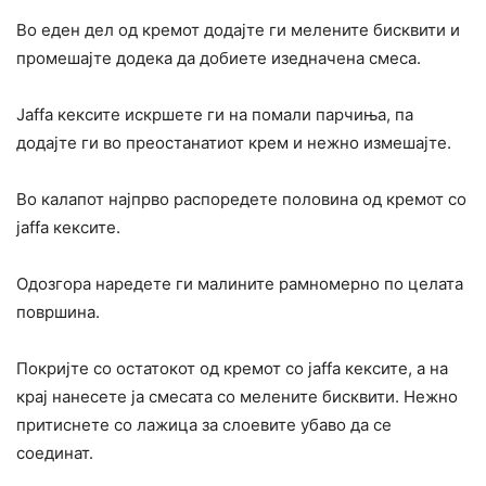
Во еден дел од кремот додајте ги мелените бисквити и
промешајте додека да добиете изедначена смеса.
Јaffa кексите искршете ги на помали парчиња, па
додајте ги во преостанатиот крем и нежно измешајте.
Во калапот најпрво распоредете половина од кремот со
јaffa кексите.
Одозгора наредете ги малините рамномерно по целата
површина.
Покријте со остатокот од кремот со јaffa кексите, а на
крај нанесете ја смесата со мелените бисквити. Нежно
притиснете со лажица за слоевите убаво да се
соединат.