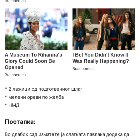
* 2 лажици од подготвениот шлаг
* мелени ореви по желба
* НМД
Постапка:
Во длабок сад изматете ја слатката павлака додека да