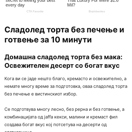
Сладолед торта без печење и
готвење за 10 минути
Домашна сладолед торта без мака:
Освежителен десерт со богат вкус
Кога ви се јаде нешто благо, кремасто и освежително, а
немате многу време за подготовка, оваа сладолед торта
без печење е вистинскиот избор.
Се подготвува многу лесно, без рерна и без готвење, а
комбинацијата од јaffa кекси, малини и кремаст фил
создава богат вкус кој потсетува на десерти од