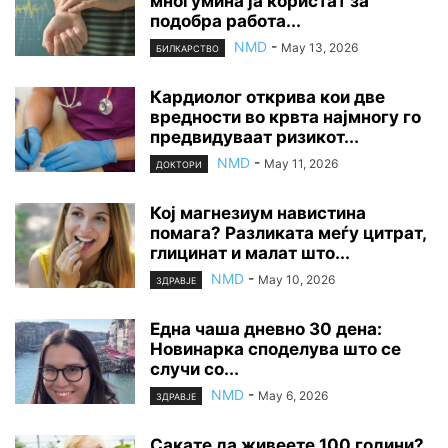
многумина ја користат за
подобра работа...
NMD
-
May 13, 2026
БИЛКАРСТВО
Кардиолог открива кои две
вредности во крвта најмногу го
предвидуваат ризикот...
NMD
-
May 11, 2026
ДОКТОРИ
Кој магнезиум навистина
помага? Разликата меѓу цитрат,
глицинат и малат што...
NMD
-
May 10, 2026
ЗДРАВЈЕ
Една чаша дневно 30 дена:
Новинарка споделува што се
случи со...
NMD
-
May 6, 2026
ЗДРАВЈЕ
Сакате да живеете 100 години?