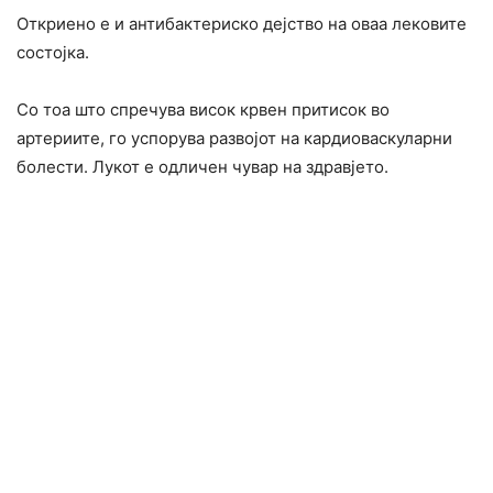
Откриено е и антибактериско дејство на оваа лековите
состојка.
Со тоа што спречува висок крвен притисок во
артериите, го успорува развојот на кардиоваскуларни
болести. Лукот е одличен чувар на здравјето.