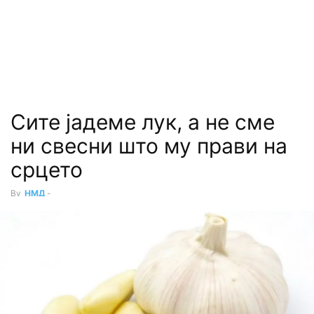
Сите јадеме лук, а не сме
ни свесни што му прави на
срцето
By
НМД
-