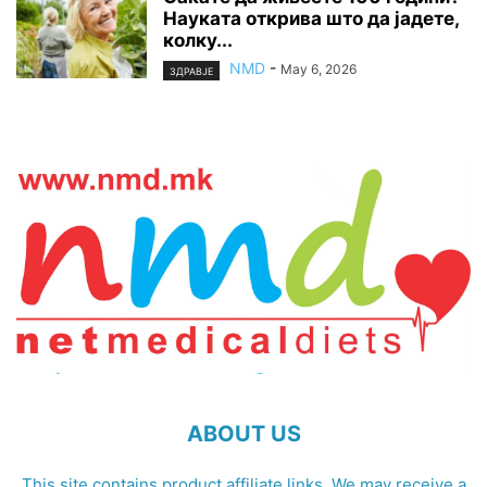
Науката открива што да јадете,
колку...
NMD
-
May 6, 2026
ЗДРАВЈЕ
ABOUT US
This site contains product affiliate links. We may receive a