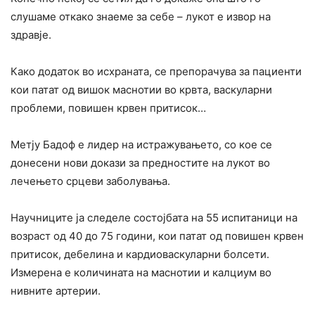
слушаме откако знаеме за себе – лукот е извор на
здравје.
Како додаток во исхраната, се препорачува за пациенти
кои патат од вишок маснотии во крвта, васкуларни
проблеми, повишен крвен притисок…
Метју Бадоф е лидер на истражувањето, со кое се
донесени нови докази за предностите на лукот во
лечењето срцеви заболувања.
Научниците ја следеле состојбата на 55 испитаници на
возраст од 40 до 75 години, кои патат од повишен крвен
притисок, дебелина и кардиоваскуларни болсети.
Измерена е количината на маснотии и калциум во
нивните артерии.