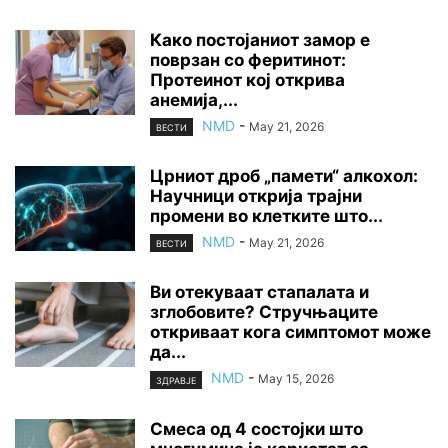
Како постојаниот замор е
поврзан со феритинот:
Протеинот кој открива
анемија,...
NMD
-
May 21, 2026
ВЕСТИ
Црниот дроб „памети“ алкохол:
Научници открија трајни
промени во клетките што...
NMD
-
May 21, 2026
ВЕСТИ
Ви отекуваат стапалата и
зглобовите? Стручњаците
откриваат кога симптомот може
да...
NMD
-
May 15, 2026
ЗДРАВЈЕ
Смеса од 4 состојки што