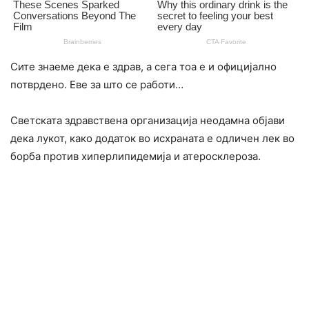
Сите знаеме дека е здрав, а сега тоа е и официјално
потврдено. Еве за што се работи…
Светската здравствена организација неодамна објави
дека лукот, како додаток во исхраната е одличен лек во
борба против хиперлипидемија и атеросклероза.