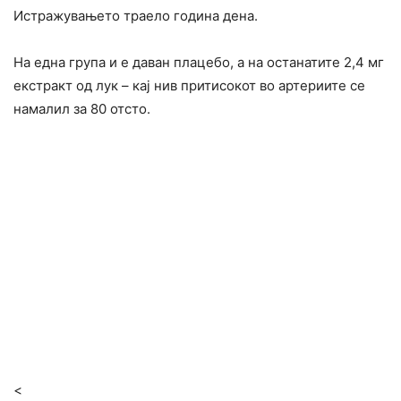
Истражувањето траело година дена.
На една група и е даван плацебо, а на останатите 2,4 мг
екстракт од лук – кај нив притисокот во артериите се
намалил за 80 отсто.
<