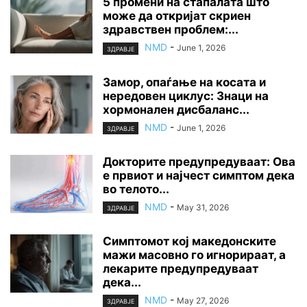
5 промени на стапалата што
може да откријат скриен
здравствен проблем:...
NMD
-
June 1, 2026
ЗДРАВЈЕ
Замор, опаѓање на косата и
нередовен циклус: Знаци на
хормонален дисбаланс...
NMD
-
June 1, 2026
ЗДРАВЈЕ
Докторите предупредуваат: Ова
е првиот и најчест симптом дека
во телото...
NMD
-
May 31, 2026
ЗДРАВЈЕ
Симптомот кој македонските
мажи масовно го игнорираат, а
лекарите предупредуваат
дека...
NMD
-
May 27, 2026
ЗДРАВЈЕ