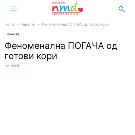
Home
Рецепти
Феноменална ПОГАЧА од готови кори
Рецепти
Феноменална ПОГАЧА од
готови кори
By
НМД
-