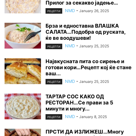
Прилог за секакво јадење…
NMD
-
January 26, 2025
РЕЦЕПТИ
Брза и едноставна ВЛАШКА
САЛАТА…Подобра од руската,
ќе ве воодушеви!
NMD
-
January 25, 2025
РЕЦЕПТИ
Највкусната пита со сирење и
готови кори…Рецепт кој ќе стане
ваш...
NMD
-
January 25, 2025
РЕЦЕПТИ
ТАРТАР СОС КАКО ОД
РЕСТОРАН…Се прави за 5
минути и многу...
NMD
-
January 8, 2025
РЕЦЕПТИ
ПРСТИ ДА ИЗЛИЖЕШ…Многу