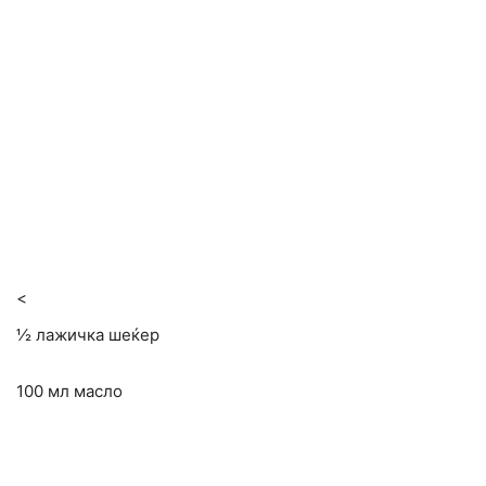
<
½ лажичка шеќер
100 мл масло