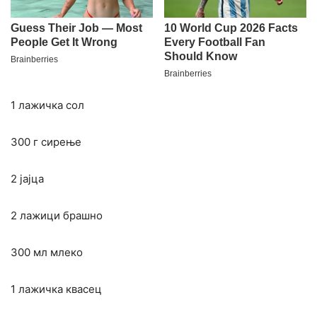
1 лажичка сол
300 г сирење
2 јајца
2 лажици брашно
300 мл млеко
1 лажичка квасец