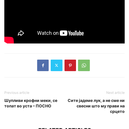
Previous article
Next article
Шупливи крофни меки, се
Сите јадеме лук, а не сме ни
топат во уста – ПОСНО
свесни што му прави на
срцето