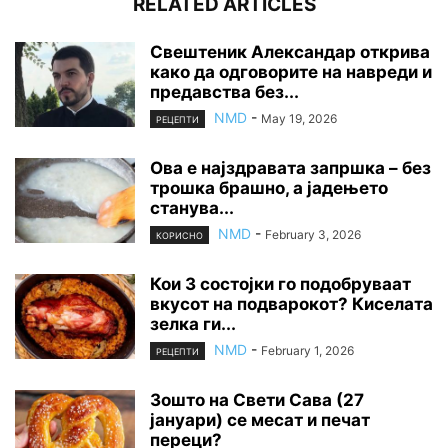
RELATED ARTICLES
Свештеник Александар открива
како да одговорите на навреди и
предавства без...
NMD
-
May 19, 2026
РЕЦЕПТИ
Ова е најздравата запршка – без
трошка брашно, а јадењето
станува...
NMD
-
February 3, 2026
КОРИСНО
Кои 3 состојки го подобруваат
вкусот на подварокот? Киселата
зелка ги...
NMD
-
February 1, 2026
РЕЦЕПТИ
Зошто на Свети Сава (27
јануари) се месат и печат
переци?