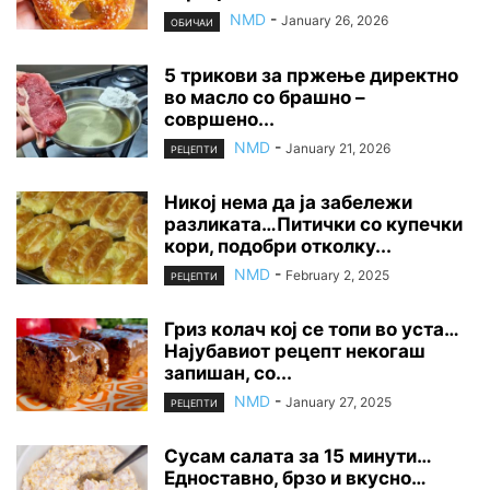
NMD
-
January 26, 2026
ОБИЧАИ
5 трикови за пржење директно
во масло со брашно –
совршено...
NMD
-
January 21, 2026
РЕЦЕПТИ
Никој нема да ја забележи
разликата…Питички со купечки
кори, подобри отколку...
NMD
-
February 2, 2025
РЕЦЕПТИ
Гриз колач кој се топи во уста…
Најубавиот рецепт некогаш
запишан, со...
NMD
-
January 27, 2025
РЕЦЕПТИ
Сусам салата за 15 минути…
Едноставно, брзо и вкусно…