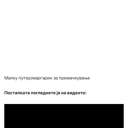
Малку путер/маргарин за премачкување
Постапката погледнете ја на видеото: