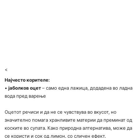
<
Најчесто корителе:
•
јаболков оцет
– само една лажица, додадена во ладна
вода пред варење
Оцетот речиси и да не се чувствува во вкусот, но
значително помага хранливите материи да преминат од
коските во супата. Како природна алтернатива, може да
се користи и сок од лимон, со сличен ефект.