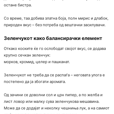
остане бистра.
Со време, таа добива златна боја, полн мирис и длабок,
природен вкус – без потреба од вештачки засилувачи.
Зеленчукот како балансирачки елемент
Откако коските ќе го ослободат својот вкус, се додава
крупно сечкан зеленчук:
морков, кромид, целер и пашканат.
Зеленчукот не треба да се распаѓа – неговата улога е
постепено да ја збогати аромата.
Од зачини се доволни сол и црн пипер, а по желба и
лист ловор или малку сува зеленчукова мешавина.
Може да се додајат и неколку чешниња лук, а на самиот