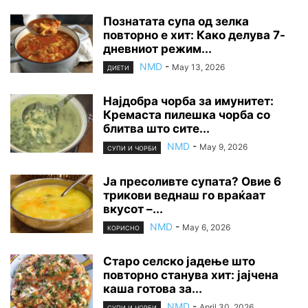
Познатата супа од зелка
повторно е хит: Како делува 7-
дневниот режим...
NMD
-
May 13, 2026
ДИЕТИ
Најдобра чорба за имунитет:
Кремаста пилешка чорба со
блитва што сите...
NMD
-
May 9, 2026
СУПИ И ЧОРБИ
Ја пресоливте супата? Овие 6
трикови веднаш го враќаат
вкусот –...
NMD
-
May 6, 2026
КОРИСНО
Старо селско јадење што
повторно станува хит: јајчена
каша готова за...
NMD
-
April 30, 2026
СУПИ И ЧОРБИ