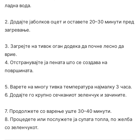
ладна вода.
2. Додајте јаболков оцет и оставете 20–30 минути пред
загревање.
3. Загрејте на тивок оган додека да почне лесно да
врие.
4. Отстранувајте ја пената што се создава на
површината.
5. Варете на многу тивка температура најмалку 3 часа.
6. Додајте го крупно сечканиот зеленчук и зачините.
7. Продолжете со варење уште 30–40 минути.
8. Процедете или послужете ја супата топла, по желба
со зеленчукот.