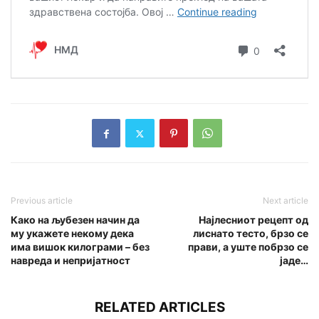
Previous article
Next article
Како на љубезен начин да
Најлесниот рецепт од
му укажете некому дека
лиснато тесто, брзо се
има вишок килограми – без
прави, а уште побрзо се
навреда и непријатност
јаде…
RELATED ARTICLES