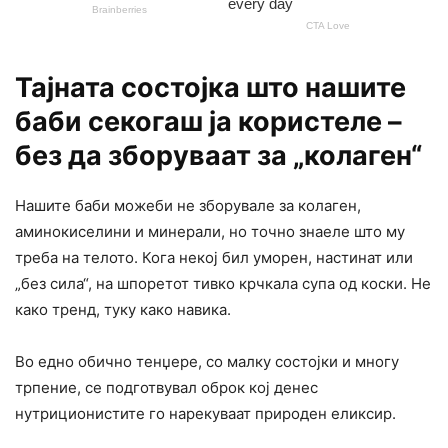
Тајната состојка што нашите
баби секогаш ја користеле –
без да зборуваат за „колаген“
Нашите баби можеби не зборувале за колаген,
аминокиселини и минерали, но точно знаеле што му
треба на телото. Кога некој бил уморен, настинат или
„без сила“, на шпоретот тивко крчкала супа од коски. Не
како тренд, туку како навика.
Во едно обично тенџере, со малку состојки и многу
трпение, се подготвувал оброк кој денес
нутриционистите го нарекуваат природен еликсир.