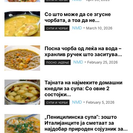
Со што може да се згусне
чорбата, а тоа да не...
NMD
-
March 10, 2026
СУПИ И ЧОРБИ
Посна чорба од леќа на вода –
хранлив ручек што заситува...
NMD
-
February 25, 2026
ПОСНО ЈАДЕЊЕ
Тајната на најмеките домашни
кнедли за супа: Со овие 2
состојки...
NMD
-
February 5, 2026
СУПИ И ЧОРБИ
„Пеницилинска супа“: зошто
Италијанците ја сметаат за
најдобар природен сојузник за...