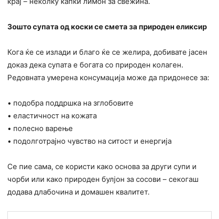
крај – неколку капки лимон за свежина.
Зошто супата од коски се смета за природен еликсир
Кога ќе се излади и благо ќе се желира, добивате јасен
доказ дека супата е богата со природен колаген.
Редовната умерена консумација може да придонесе за:
• подобра поддршка на зглобовите
• еластичност на кожата
• полесно варење
• подолготрајно чувство на ситост и енергија
Се пие сама, се користи како основа за други супи и
чорби или како природен булјон за сосови – секогаш
додава длабочина и домашен квалитет.