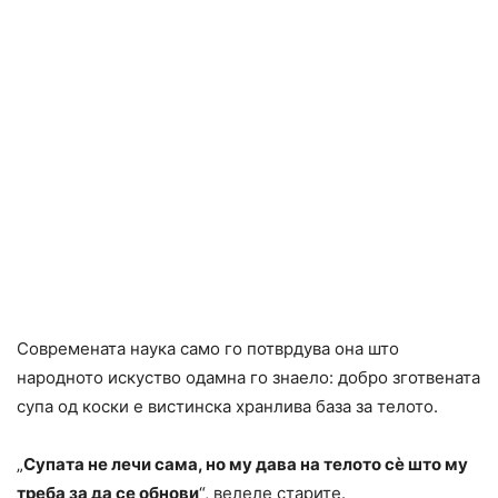
Современата наука само го потврдува она што
народното искуство одамна го знаело: добро зготвената
супа од коски е вистинска хранлива база за телото.
„
Супата не лечи сама, но му дава на телото сѐ што му
треба за да се обнови
“, велеле старите.