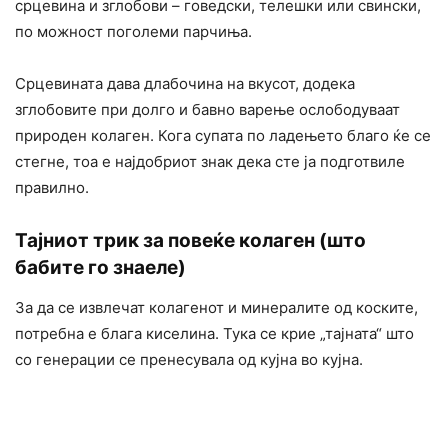
срцевина и зглобови – говедски, телешки или свински,
по можност поголеми парчиња.
Срцевината дава длабочина на вкусот, додека
зглобовите при долго и бавно варење ослободуваат
природен колаген. Кога супата по ладењето благо ќе се
стегне, тоа е најдобриот знак дека сте ја подготвиле
правилно.
Тајниот трик за повеќе колаген (што
бабите го знаеле)
За да се извлечат колагенот и минералите од коските,
потребна е блага киселина. Тука се крие „тајната“ што
со генерации се пренесувала од кујна во кујна.