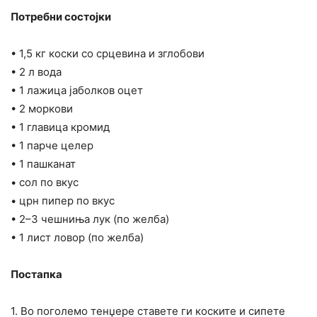
Потребни состојки
• 1,5 кг коски со срцевина и зглобови
• 2 л вода
• 1 лажица јаболков оцет
• 2 моркови
• 1 главица кромид
• 1 парче целер
• 1 пашканат
• сол по вкус
• црн пипер по вкус
• 2–3 чешниња лук (по желба)
• 1 лист ловор (по желба)
Постапка
1. Во поголемо тенџере ставете ги коските и сипете