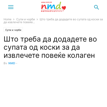
Home
Супи и чорби
Што треба да додадете во супата од коски за
да извлечете повеќе...
Супи и чорби
Што треба да додадете во
супата од коски за да
извлечете повеќе колаген
By
NMD
-