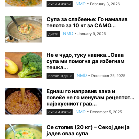
NMD
-
February 3, 2026
СУПИ И ЧОРБИ
Супа за слабеење: Го намалив
телото за 10 кг за САМО...
NMD
-
January 9, 2026
ДИЕТИ
Не е чудо, туку навика…Оваа
супа ми помогна да избегнам
тешка...
NMD
-
December 25, 2025
ПОСНО ЈАДЕЊЕ
Еднаш го направив вака и
повеќе не го менувам рецептот…
највкусниот грав...
NMD
-
December 5, 2025
СУПИ И ЧОРБИ
Се стопив (20 кг) – Секој ден ја
јадев оваа супа