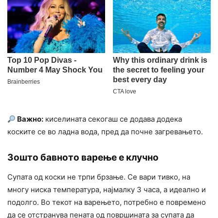
Важно:
киселината секогаш се додава додека
коските се во ладна вода, пред да почне загревањето.
Зошто бавното варење е клучно
Супата од коски не трпи брзање. Се вари тивко, на
многу ниска температура, најмалку 3 часа, а идеално и
подолго. Во текот на варењето, потребно е повремено
да се отстранува пената од површината за супата да