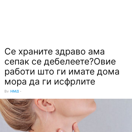
Се храните здраво ама
сепак се дебелеете?Овие
работи што ги имате дома
мора да ги исфрлите
By
НМД
-