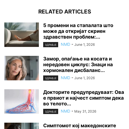
RELATED ARTICLES
5 промени на стапалата што
може да откријат скриен
здравствен проблем:...
NMD
-
June 1, 2026
ЗДРАВЈЕ
Замор, опаѓање на косата и
нередовен циклус: Знаци на
хормонален дисбаланс...
NMD
-
June 1, 2026
ЗДРАВЈЕ
Докторите предупредуваат: Ова
е првиот и најчест симптом дека
во телото...
NMD
-
May 31, 2026
ЗДРАВЈЕ
Симптомот кој македонските