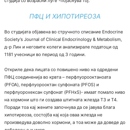
студија со возрасни луѓе”-појаснува тој.
ПФЦ И ХИПОТИРЕОЗА
Во студијата објавена во стручното списание Endocrine
Society’s Journal of Clinical Endocrinology & Metabolism,
д-р Лин и неговите колеги анализирале податоци од
1181 учесници во период од 3 години.
Откриле дека лицата со повишено ниво на одредени
ПФЦ соединенија во крвта – перфлуорооктаноата
(PFOA), перфлуорооктан сулфоната (PFOS) и
перфлуорохексан сулфонат (PFHxS)- имаат помало ниво
на хормони што ги создава штитната жлезда Т3 и Т4.
Поради тоа кај жените започнува да се јавува блага
хипотиреоза, состојба кај која оваа жлезда не
произведува доволно хормони, а тоа може да доведе до
дебелеење и умор.