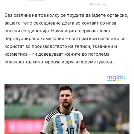
Без разлика на тоа колку се трудите да јадете органско,
вашето тело секојдневно доаѓа во контакт со низа
опасни соединенија. Научниците веруваат дека
перфлуорирани хемикалии – состојки кои наголемо се
користат во производството на теписи, ткаенини и
козметика – ги доведуваат жените во поголема
опасност од хипотиреоза и други пореметувања.