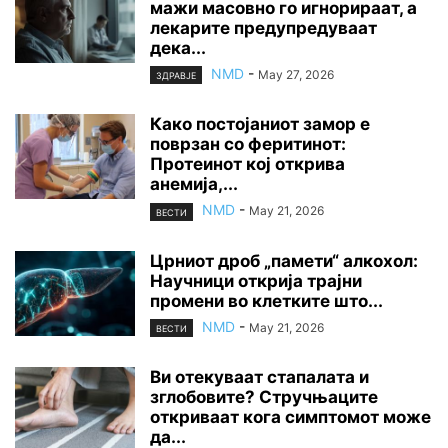
мажи масовно го игнорираат, а
лекарите предупредуваат
дека...
NMD
-
May 27, 2026
ЗДРАВЈЕ
Како постојаниот замор е
поврзан со феритинот:
Протеинот кој открива
анемија,...
NMD
-
May 21, 2026
ВЕСТИ
Црниот дроб „памети“ алкохол:
Научници открија трајни
промени во клетките што...
NMD
-
May 21, 2026
ВЕСТИ
Ви отекуваат стапалата и
зглобовите? Стручњаците
откриваат кога симптомот може
да...