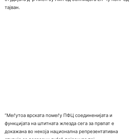
тајван.
“Меѓутоа врската помеѓу ПФЦ соединенијата и
функцијата на штитната жлезда сега за првпат е
докажана во некоја национална репрезентативна