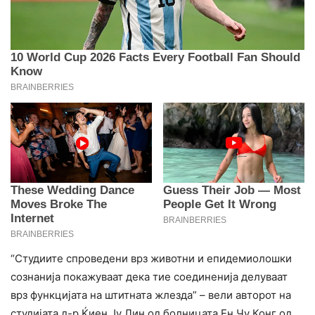
“Студиите спроведени врз животни и епидемиолошки
сознанија покажуваат дека тие соединенија делуваат
врз функцијата на штитната жлезда” – вели авторот на
студијата д-р Ќиен Ју Лин од болницата Ен Чу Конг од