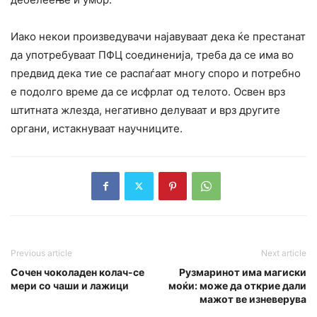
Иако некои произведувачи најавуваат дека ќе престанат
да употребуваат ПФЦ соединенија, треба да се има во
предвид дека тие се распаѓаат многу споро и потребно
е подолго време да се исфрлат од телото. Освен врз
штитната жлезда, негативно делуваат и врз другите
органи, истакнуваат научниците.
Previous article
Next article
Сочен чоколаден колач-се
Рузмаринот има магиски
мери со чаши и лажици
моќи: може да открие дали
мажот ве изневерува