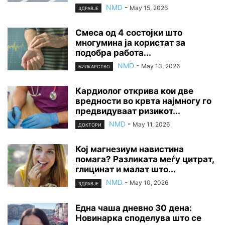
NMD
-
May 15, 2026
ЗДРАВЈЕ
Смеса од 4 состојки што
многумина ја користат за
подобра работа...
NMD
-
May 13, 2026
БИЛКАРСТВО
Кардиолог открива кои две
вредности во крвта најмногу го
предвидуваат ризикот...
NMD
-
May 11, 2026
ДОКТОРИ
Кој магнезиум навистина
помага? Разликата меѓу цитрат,
глицинат и малат што...
NMD
-
May 10, 2026
ЗДРАВЈЕ
Една чаша дневно 30 дена:
Новинарка споделува што се