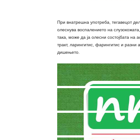
При внатрешна употреба, тегавецот делу
олеснува воспалението на слузокожата,
така, може да ја олесни состојбата на
тракт, ларингитис, фарингитис и разни 
дишењето.