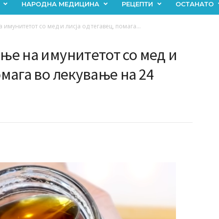
НАРОДНА МЕДИЦИНА
РЕЦЕПТИ
ОСТАНАТО
 имунитетот со мед и лисја од тегавец, помага...
ање на имунитетот со мед и
омага во лекување на 24