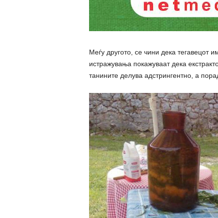
Меѓу другото, се чини дека тегавецот 
истражувања покажуваат дека екстракт
танините делува адстрингентно, а пора