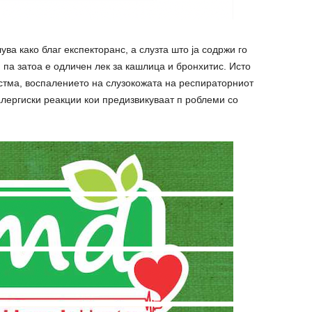
ва како благ експекторанс, а слузта што ја содржи го
 па затоа е одличен лек за кашлица и бронхитис. Исто
 астма, воспалението на слузокожата на респираторниот
алергиски реакции кои предизвикуваат п роблеми со