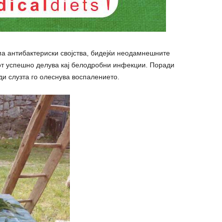
има антибактериски својства, бидејќи неодамнешните
от успешно делува кај белодробни инфекции. Поради
ди слузта го олеснува воспалението.