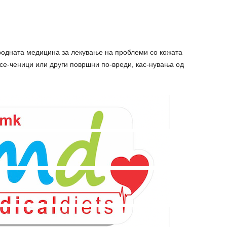
ародната медицина за лекување на проблеми со кожата
исе-ченици или други површни по-вреди, кас-нувања од