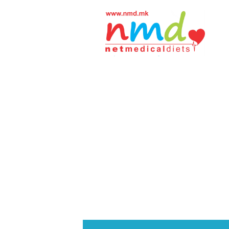
Н
М
Д