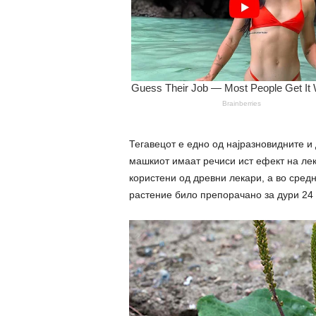
Тегавецот е едно од најразновидните и
машкиот имаат речиси ист ефект на лек
користени од древни лекари, а во средн
растение било препорачано за дури 24 