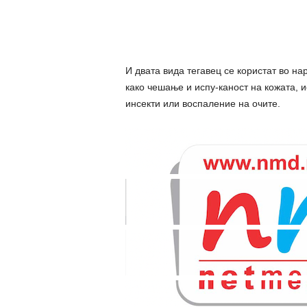
И двата вида тегавец се користат во н
како чешање и испу-каност на кожата, 
инсекти или воспаление на очите.