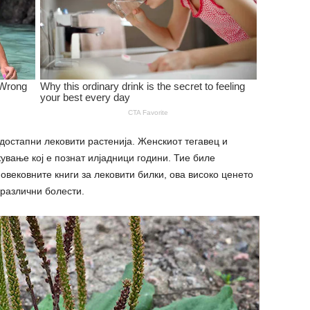
 достапни лековити растенија. Женскиот тегавец и
ување кој е познат илјадници години. Тие биле
овековните книги за лековити билки, ова високо ценето
различни болести.