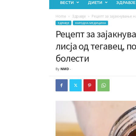
ВЕСТИ
ДИЕТИ
ЗДРАВЈЕ
Home
Здравје
Рецепт за зајакнување на
ЗДРАВЈЕ
НАРОДНА МЕДИЦИНА
Рецепт за зајакнув
лисја од тегавец, п
болести
By
NMD
-