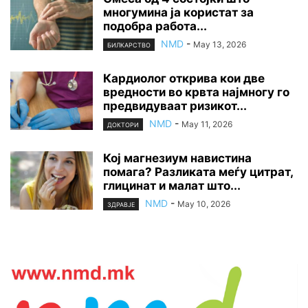
многумина ја користат за
подобра работа...
NMD
-
May 13, 2026
БИЛКАРСТВО
Кардиолог открива кои две
вредности во крвта најмногу го
предвидуваат ризикот...
NMD
-
May 11, 2026
ДОКТОРИ
Кој магнезиум навистина
помага? Разликата меѓу цитрат,
глицинат и малат што...
NMD
-
May 10, 2026
ЗДРАВЈЕ