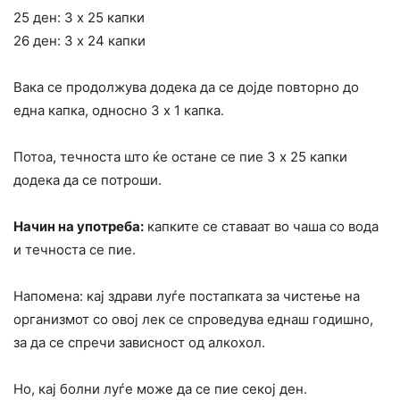
25 ден: 3 х 25 капки
26 ден: 3 х 24 капки
Вака се продолжува додека да се дојде повторно до
една капка, односно 3 х 1 капка.
Потоа, течноста што ќе остане се пие 3 х 25 капки
додека да се потроши.
Начин на употреба:
капките се ставаат во чаша со вода
и течноста се пие.
Напомена: кај здрави луѓе постапката за чистење на
организмот со овој лек се спроведува еднаш годишно,
за да се спречи зависност од алкохол.
Но, кај болни луѓе може да се пие секој ден.