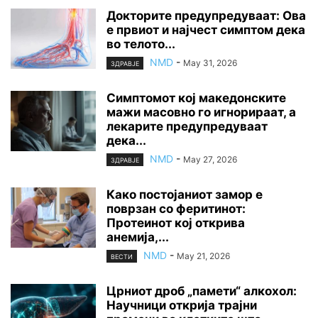
Докторите предупредуваат: Ова
е првиот и најчест симптом дека
во телото...
NMD
-
May 31, 2026
ЗДРАВЈЕ
Симптомот кој македонските
мажи масовно го игнорираат, а
лекарите предупредуваат
дека...
NMD
-
May 27, 2026
ЗДРАВЈЕ
Како постојаниот замор е
поврзан со феритинот:
Протеинот кој открива
анемија,...
NMD
-
May 21, 2026
ВЕСТИ
Црниот дроб „памети“ алкохол:
Научници открија трајни