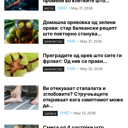
промени во клетките што...
NMD
-
May 21, 2026
ВЕСТИ
Домашна оревовка од зелени
ореви: стар балкански рецепт
што повторно станува...
NMD
-
May 21, 2026
БИЛКАРСТВО
Преградите од орев што сите ги
фрлаат: Од нив се прави...
NMD
-
May 20, 2026
БИЛКАРСТВО
Ви отекуваат стапалата и
зглобовите? Стручњаците
откриваат кога симптомот може
да...
NMD
-
May 15, 2026
ЗДРАВЈЕ
Смеса од 4 состојки што