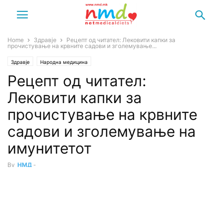
Home
Здравје
Рецепт од читател: Лековити капки за
прочистување на крвните садови и зголемување...
Здравје
Народна медицина
Рецепт од читател:
Лековити капки за
прочистување на крвните
садови и зголемување на
имунитетот
By
НМД
-