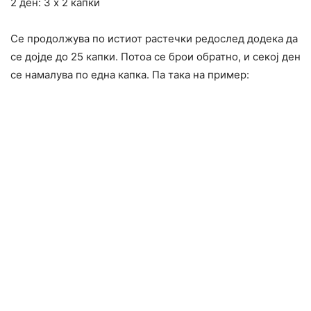
2 ден: 3 х 2 капки
Се продолжува по истиот растечки редослед додека да
се дојде до 25 капки. Потоа се брои обратно, и секој ден
се намалува по една капка. Па така на пример: