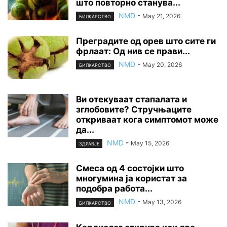
што повторно станува...
NMD
-
May 21, 2026
БИЛКАРСТВО
Преградите од орев што сите ги
фрлаат: Од нив се прави...
NMD
-
May 20, 2026
БИЛКАРСТВО
Ви отекуваат стапалата и
зглобовите? Стручњаците
откриваат кога симптомот може
да...
NMD
-
May 15, 2026
ЗДРАВЈЕ
Смеса од 4 состојки што
многумина ја користат за
подобра работа...
NMD
-
May 13, 2026
БИЛКАРСТВО