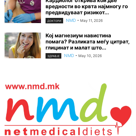
Кардиолог открива кои две
вредности во крвта најмногу го
предвидуваат ризикот...
NMD
-
May 11, 2026
ДОКТОРИ
Кој магнезиум навистина
помага? Разликата меѓу цитрат,
глицинат и малат што...
NMD
-
May 10, 2026
ЗДРАВЈЕ