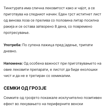
Тинктурата има слична лековитост како и чајот, а се
приготвува на следниот начин: Еден грст иститнет лист
од винова лоза се прелива со половина литар посилна
ракија и се остава затворено 8 дена, со повремено
протресување.
Употреба:
По супена лажица пред јадење, трипати
дневно.
Напомена:
Од особена важност при приготвувањето на
овие лековити препарати, е листот да биде еколошки
чист и да не е третиран со хемикалии.
СЕМКИ ОД ГРОЗЈЕ
Семките од грозјето покажале исклучително позитивен
ефект во лекувањето на периферните венски