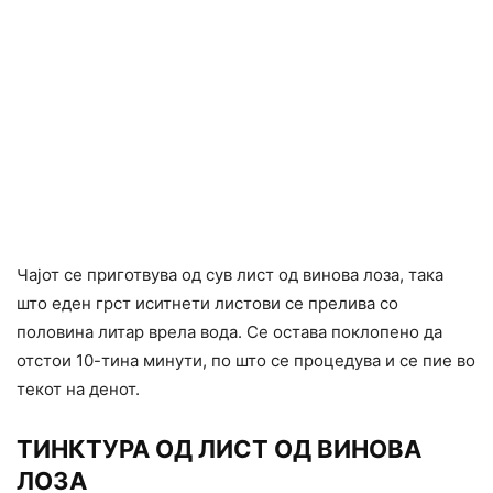
Чајот се приготвува од сув лист од винова лоза, така
што еден грст иситнети листови се прелива со
половина литар врела вода. Се остава поклопено да
отстои 10-тина минути, по што се процедува и се пие во
текот на денот.
ТИНКТУРА ОД ЛИСТ ОД ВИНОВА
ЛОЗА