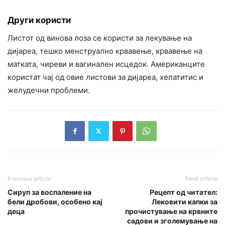
Други користи
Листот од винова лоза се користи за лекување на
дијареа, тешко менструално крвавење, крвавење на
матката, чиреви и вагинален исцедок. Американците
користат чај од овие листови за дијареа, хепатитис и
желудечни проблеми.
Previous article
Next article
Сируп за воспаление на
Рецепт од читател:
бели дробови, особено кај
Лековити капки за
деца
прочистување на крвните
садови и зголемување на