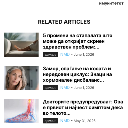
имунитетот
RELATED ARTICLES
5 промени на стапалата што
може да откријат скриен
здравствен проблем:...
NMD
-
June 1, 2026
ЗДРАВЈЕ
Замор, опаѓање на косата и
нередовен циклус: Знаци на
хормонален дисбаланс...
NMD
-
June 1, 2026
ЗДРАВЈЕ
Докторите предупредуваат: Ова
е првиот и најчест симптом дека
во телото...
NMD
-
May 31, 2026
ЗДРАВЈЕ