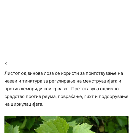
<
Листот од винова лоза се користи за приготвување на
чаеви и тинктура за регулирање на менструацијата и
против хемориди кои крвават. Претставува одлично
средство против реума, повраќање, гихт и подобрување
на циркулацијата.