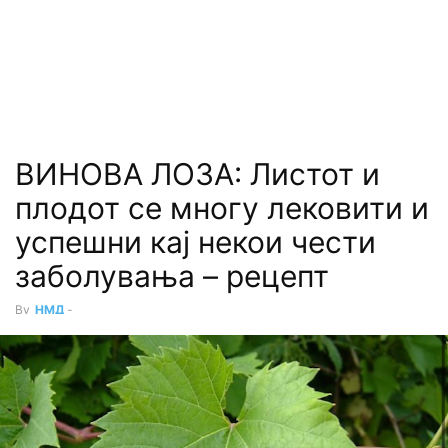
ВИНОВА ЛОЗА: Листот и
плодот се многу лековити и
успешни кај некои чести
заболувања – рецепт
By
НМД
-