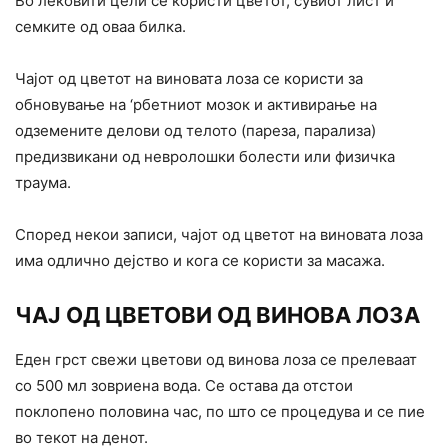
Во лековити цели се користи цветот, сувиот лист и
семките од оваа билка.
Чајот од цветот на виновата лоза се користи за
обновување на ‘рбетниот мозок и активирање на
одземените делови од телото (пареза, парализа)
предизвикани од невролошки болести или физичка
траума.
Според некои записи, чајот од цветот на виновата лоза
има одлично дејство и кога се користи за масажа.
ЧАЈ ОД ЦВЕТОВИ ОД ВИНОВА ЛОЗА
Еден грст свежи цветови од винова лоза се прелеваат
со 500 мл зовриена вода. Се остава да отстои
поклопено половина час, по што се процедува и се пие
во текот на денот.