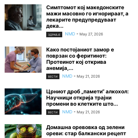
Симптомот кој македонските
мажи масовно го игнорираат, а
лекарите предупредуваат
дека...
NMD
-
May 27, 2026
ЗДРАВЈЕ
Како постојаниот замор е
поврзан со феритинот:
Протеинот кој открива
анемија,...
NMD
-
May 21, 2026
ВЕСТИ
Црниот дроб „памети“ алкохол:
Научници открија трајни
промени во клетките што...
NMD
-
May 21, 2026
ВЕСТИ
Домашна оревовка од зелени
ореви: стар балкански рецепт