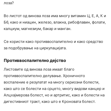
лоза?
Во листот од винова лоза има многу витамин Ц, Е, А, К и
Б6, како и ниацин, железо, влакна, рибофлавин, фолати,
калциум, магнезиум, бакар и манган.
Се користи како противвоспалително и како средство
за подобрување на циркулацијата.
Противвоспалително дејство
Листовите од винова лоза имаат благо
противвоспалително делување. Хроничното
воспаление е резулатат на многу сериозни болести,
како што се болести на срцето, многу видови канцер и
Алцхајмерова болест, но и артритис, како и болести на
дигестивниот тракт, како што е Кроновата болест.