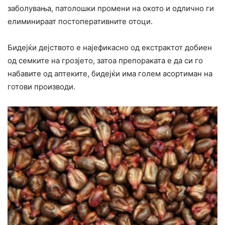
заболувања, патолошки промени на окото и одлично ги
елиминираат постоперативните отоци.
Бидејќи дејството е најефикасно од екстрактот добиен
од семките на грозјето, затоа препораката е да си го
набавите од аптеките, бидејќи има голем асортиман на
готови производи.