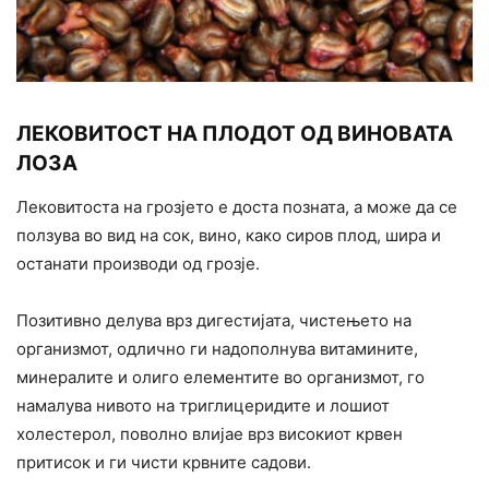
ЛЕКОВИТОСТ НА ПЛОДОТ ОД ВИНОВАТА
ЛОЗА
Лековитоста на грозјето е доста позната, а може да се
ползува во вид на сок, вино, како сиров плод, шира и
останати производи од грозје.
Позитивно делува врз дигестијата, чистењето на
организмот, одлично ги надополнува витамините,
минералите и олиго елементите во организмот, го
намалува нивото на триглицеридите и лошиот
холестерол, поволно влијае врз високиот крвен
притисок и ги чисти крвните садови.