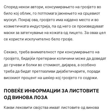
Според некои автори, консумирањето на грозјето во
било кој облик, го потпомага јакнењето на срцевиот
мускул. Покрај ова, грозјето има најдено место и во
козметичката индустрија, па од него се произведуваат
маски за затегнување на кожата од лицето. За оваа цел
се користи исклучително бело грозје.
Секако, треба внимателност при консумирањето на
грозјето, бидејќи претерани количини може да доведат
до грчеви и болки во стомакот, дијареа, а особено
треба да бидат претпазливи дијабетичарите, поради
високиот процент на шеќер кој грозјето го содржи.
ПОВЕЌЕ ИНФОРМАЦИИ ЗА ЛИСТОВИТЕ
ОД ВИНОВА ЛОЗА
Какви лековити својства имаат листовите од винова