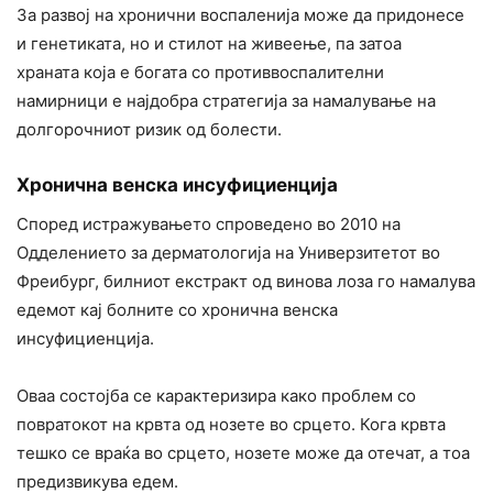
За развој на хронични воспаленија може да придонесе
и генетиката, но и стилот на живеење, па затоа
храната која е богата со противвоспалителни
намирници е најдобра стратегија за намалување на
долгорочниот ризик од болести.
Хронична венска инсуфициенција
Според истражувањето спроведено во 2010 на
Одделението за дерматологија на Универзитетот во
Фреибург, билниот екстракт од винова лоза го намалува
едемот кај болните со хронична венска
инсуфициенција.
Оваа состојба се карактеризира како проблем со
повратокот на крвта од нозете во срцето. Кога крвта
тешко се враќа во срцето, нозете може да отечат, а тоа
предизвикува едем.