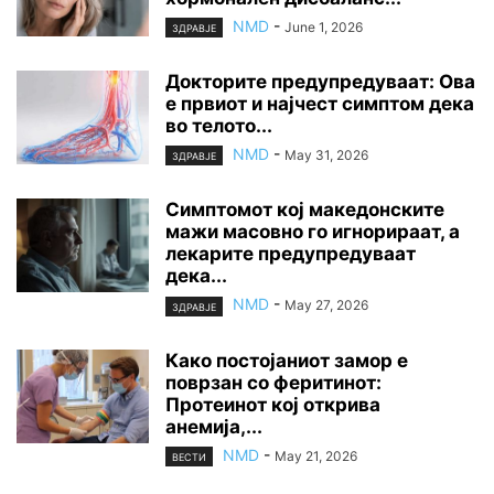
NMD
-
June 1, 2026
ЗДРАВЈЕ
Докторите предупредуваат: Ова
е првиот и најчест симптом дека
во телото...
NMD
-
May 31, 2026
ЗДРАВЈЕ
Симптомот кој македонските
мажи масовно го игнорираат, а
лекарите предупредуваат
дека...
NMD
-
May 27, 2026
ЗДРАВЈЕ
Како постојаниот замор е
поврзан со феритинот:
Протеинот кој открива
анемија,...
NMD
-
May 21, 2026
ВЕСТИ