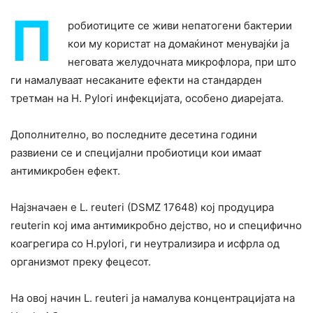
П
робиотиците се живи непатогени бактерии
кои му користат на домаќинот менувајќи ја
неговата желудочната микрофлора, при што
ги намалуваат несаканите ефекти на стандарден
третман на H. Pylori инфекцијата, особено диарејата.
Дополнително, во последните десетина години
развиени се и специјални пробиотици кои имаат
антимикробен ефект.
Најзначаен е L. reuteri (DSMZ 17648) кој продуцира
reuterin кој има антимикробно дејство, но и специфично
коагрегира со H.pylori, ги неутрализира и исфрла од
организмот преку фецесот.
На овој начин L. reuteri ја намалува концентрацијата на