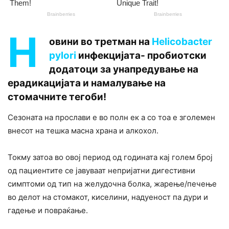
Н
овини во третман на
Helicobacter
pylori
инфекцијата- пробиотски
додатоци за унапредување на
ерадикацијата и намалување на
стомачните тегоби!
Сезоната на прослави е во полн ек а со тоа е зголемен
внесот на тешка масна храна и алкохол.
Токму затоа во овој период од годината кај голем број
од пациентите се јавуваат непријатни дигестивни
симптоми од тип на желудочна болка, жарење/печење
во делот на стомакот, киселини, надуеност па дури и
гадење и повраќање.