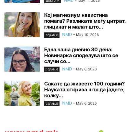
NMD
-
May 11, 2026
ДОКТОРИ
Кој магнезиум навистина
помага? Разликата меѓу цитрат,
глицинат и малат што...
NMD
-
May 10, 2026
ЗДРАВЈЕ
Една чаша дневно 30 дена:
Новинарка споделува што се
случи со...
NMD
-
May 6, 2026
ЗДРАВЈЕ
Сакате да живеете 100 години?
Науката открива што да јадете,
колку...
NMD
-
May 6, 2026
ЗДРАВЈЕ