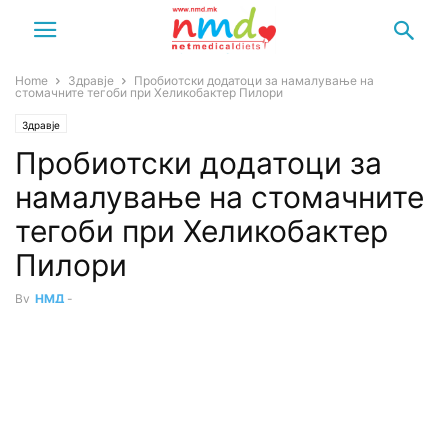
Home
Здравје
Пробиотски додатоци за намалување на
стомачните тегоби при Хеликобактер Пилори
Здравје
Пробиотски додатоци за
намалување на стомачните
тегоби при Хеликобактер
Пилори
By
НМД
-