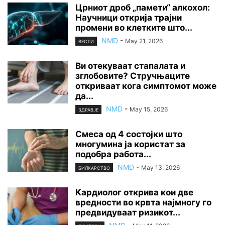
Црниот дроб „памети“ алкохол:
Научници открија трајни
промени во клетките што...
NMD
-
May 21, 2026
ВЕСТИ
Ви отекуваат стапалата и
зглобовите? Стручњаците
откриваат кога симптомот може
да...
NMD
-
May 15, 2026
ЗДРАВЈЕ
Смеса од 4 состојки што
многумина ја користат за
подобра работа...
NMD
-
May 13, 2026
БИЛКАРСТВО
Кардиолог открива кои две
вредности во крвта најмногу го
предвидуваат ризикот...