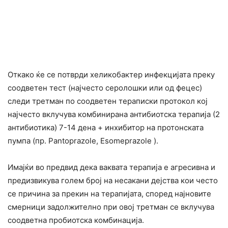
Откако ќе се потврди хеликобактер инфекцијата преку
соодветен тест (најчесто серолошки или од фецес)
следи третман по соодветен тераписки протокол кој
најчесто вклучува комбинирана антибиотска терапија (2
антибиотика) 7-14 дена + инхибитор на протонската
пумпа (пр. Pantoprazole, Esomeprazole ).
Имајќи во предвид дека ваквата терапија е агресивна и
предизвикува голем број на несакани дејства кои често
се причина за прекин на терапијата, според најновите
смерници задолжително при овој третман се вклучува
соодветна пробиотска комбинација.