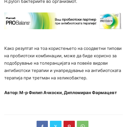
H.pylori бактериите во организмот.
Како резултат на тоа користењето на соодветни типови
на пробиотски комбинации, може да биде корисно за
подобрување на толеранцијата на повеќе видови
антибиотски терапии и унапредување на антибиотската
терапија при третман на хеликобактер.
Автор: М-р Филип Ачкоски, Дипломиран Фармацевт