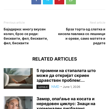
Previous article
Next article
Бајадерка: многу вкусен
Брза торта од слатка и
колач, брзо се реди:
кисела павлака со лешници
бисквити, фил, бисквити,
и ореви, само матете и
фил, бисквити
редете
RELATED ARTICLES
5 промени на стапалата што
може да откријат скриен
здравствен проблем:...
NMD
-
June 1, 2026
ЗДРАВЈЕ
Замор, опаѓање на косата и
нередовен циклус: Знаци на
хормонален дисбаланс...