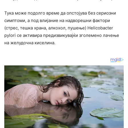
Тука може подолго време да опстојува без сериозни
симптоми, а под влијание на надворешни фактори
(стрес, тешка храна, алкохол, пушење) Helicobacter
pylori се активира предизвикувајќи зголемено лачење
на желудочна киселина.