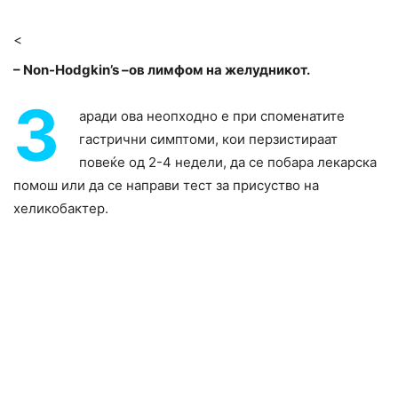
<
– Non-Hodgkin’s –ов лимфом на желудникот.
З
аради ова неопходно е при споменатите
гастрични симптоми, кои перзистираат
повеќе од 2-4 недели, да се побара лекарска
помош или да се направи тест за присуство на
хеликобактер.