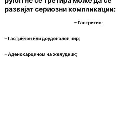
pylori не се третира може да се
развијат сериозни компликации:
– Гастритис;
–
Гастричен или доуденален чир;
– Аденокарцином на желудник;