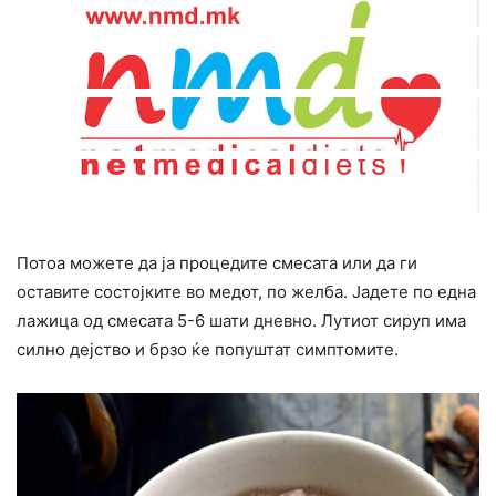
Потоа можете да ја процедите смесата или да ги
оставите состојките во медот, по желба. Јадете по една
лажица од смесата 5-6 шати дневно. Лутиот сируп има
силно дејство и брзо ќе попуштат симптомите.