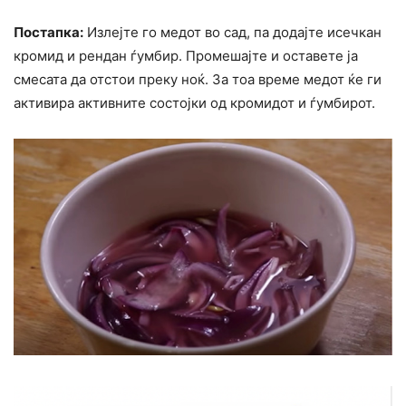
Постапка:
Излејте го медот во сад, па додајте исечкан
кромид и рендан ѓумбир. Промешајте и оставете ја
смесата да отстои преку ноќ. За тоа време медот ќе ги
активира активните состојки од кромидот и ѓумбирот.