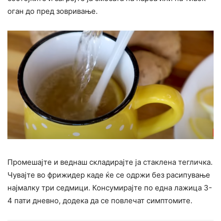
оган до пред зовривање.
Промешајте и веднаш складирајте ја стаклена тегличка.
Чувајте во фрижидер каде ќе се одржи без расипување
најмалку три седмици. Консумирајте по една лажица 3-
4 пати дневно, додека да се повлечат симптомите.