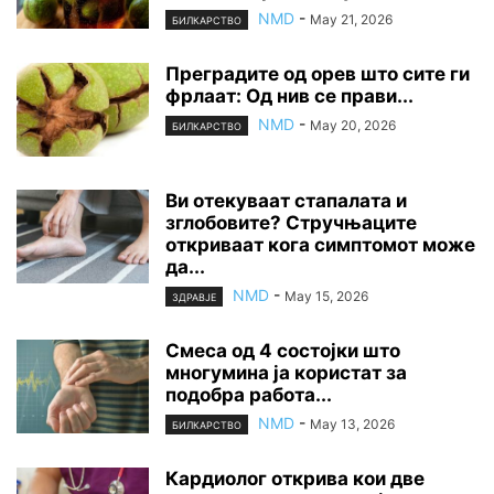
NMD
-
May 21, 2026
БИЛКАРСТВО
Преградите од орев што сите ги
фрлаат: Од нив се прави...
NMD
-
May 20, 2026
БИЛКАРСТВО
Ви отекуваат стапалата и
зглобовите? Стручњаците
откриваат кога симптомот може
да...
NMD
-
May 15, 2026
ЗДРАВЈЕ
Смеса од 4 состојки што
многумина ја користат за
подобра работа...
NMD
-
May 13, 2026
БИЛКАРСТВО
Кардиолог открива кои две