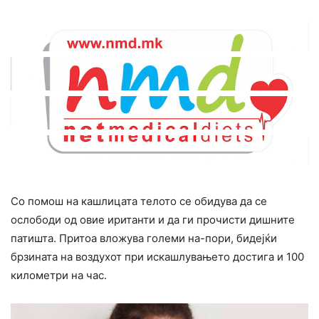
Со помош на кашлицата телото се обидува да се
ослободи од овие иританти и да ги прочисти дишните
патишта. Притоа вложува големи на-пори, бидејќи
брзината на воздухот при искашлувањето достига и 100
километри на час.