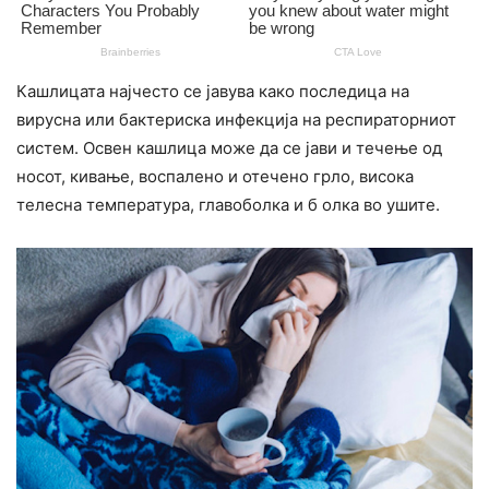
Кашлицата најчесто се јавува како последица на
вирусна или бактериска инфекција на респираторниот
систем. Освен кашлица може да се јави и течење од
носот, кивање, воспалено и отечено грло, висока
телесна температура, главоболка и б олка во ушите.