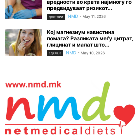
вредности во крвта најмногу го
предвидуваат ризикот...
NMD
-
May 11, 2026
ДОКТОРИ
Кој магнезиум навистина
помага? Разликата меѓу цитрат,
глицинат и малат што...
NMD
-
May 10, 2026
ЗДРАВЈЕ