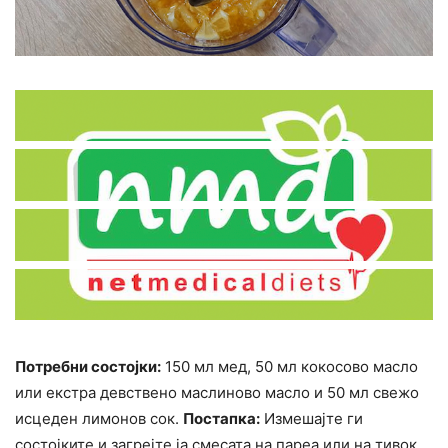
Потребни состојки:
150 мл мед, 50 мл кокосово масло
или екстра девствено маслиново масло и 50 мл свежо
исцеден лимонов сок.
Постапка:
Измешајте ги
состојките и загрејте ја смесата на пареа или на тивок