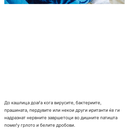
До кашлица доаѓа кога вирусите, бактериите,
прашината, пердувите или некои други иританти ќе ги
надразнат нервните завршетоци во дишните патишта
помеѓу грлото и белите дробови.