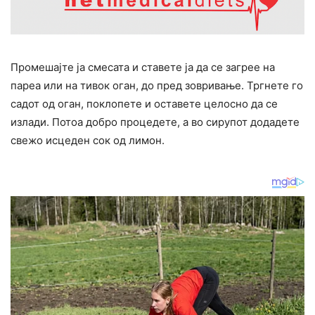
Промешајте ја смесата и ставете ја да се загрее на
пареа или на тивок оган, до пред зовривање. Тргнете го
садот од оган, поклопете и оставете целосно да се
излади. Потоа добро процедете, а во сирупот додадете
свежо исцеден сок од лимон.