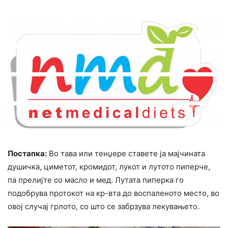
Постапка:
Во тава или тенџере ставете ја мајчината
душичка, циметот, кромидот, лукот и лутото пиперче,
па прелијте со масло и мед. Лутата пиперка го
подобрува протокот на кр-вта до воспаленото место, во
овој случај грлото, со што се забрзува лекувањето.