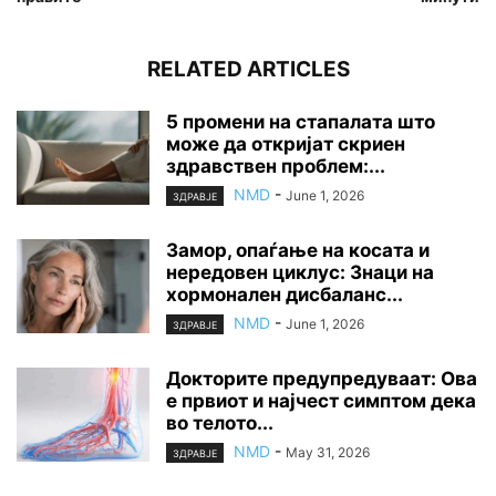
RELATED ARTICLES
5 промени на стапалата што
може да откријат скриен
здравствен проблем:...
NMD
-
June 1, 2026
ЗДРАВЈЕ
Замор, опаѓање на косата и
нередовен циклус: Знаци на
хормонален дисбаланс...
NMD
-
June 1, 2026
ЗДРАВЈЕ
Докторите предупредуваат: Ова
е првиот и најчест симптом дека
во телото...
NMD
-
May 31, 2026
ЗДРАВЈЕ