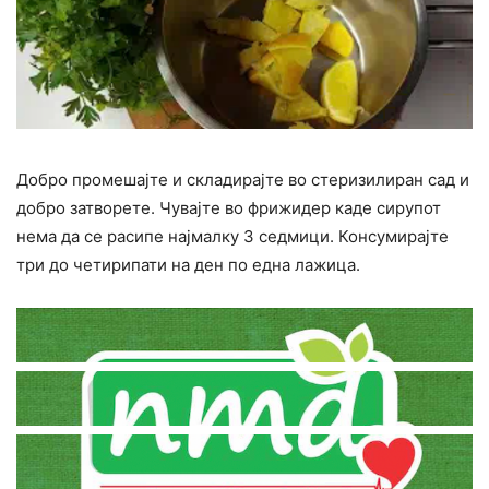
Добро промешајте и складирајте во стеризилиран сад и
добро затворете. Чувајте во фрижидер каде сирупот
нема да се расипе најмалку 3 седмици. Консумирајте
три до четирипати на ден по една лажица.