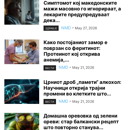
Симптомот кој македонските
мажи масовно го игнорираат, а
лекарите предупредуваат
дека...
NMD
-
May 27, 2026
ЗДРАВЈЕ
Како постојаниот замор е
поврзан со феритинот:
Протеинот кој открива
анемија,...
NMD
-
May 21, 2026
ВЕСТИ
Црниот дроб „памети“ алкохол:
Научници открија трајни
промени во клетките што...
NMD
-
May 21, 2026
ВЕСТИ
Домашна оревовка од зелени
ореви: стар балкански рецепт
што повторно станува...