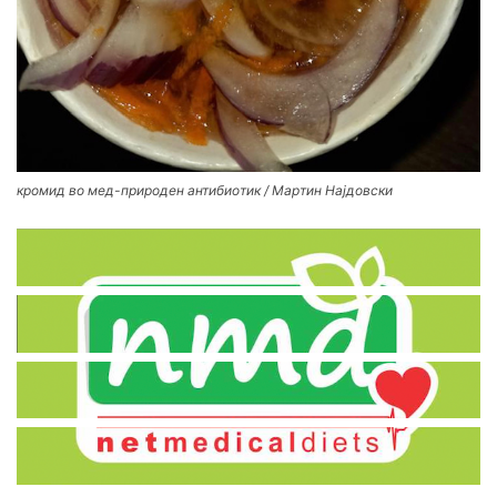
кромид во мед-природен антибиотик / Мартин Најдовски