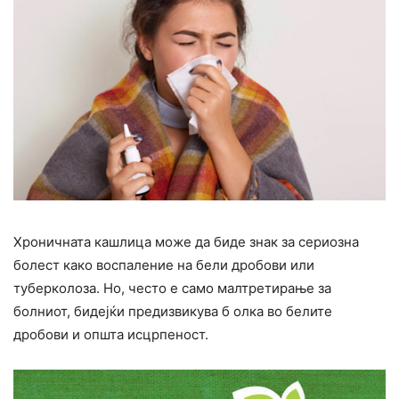
Хроничната кашлица може да биде знак за сериозна
болест како воспаление на бели дробови или
туберколоза. Но, често е само малтретирање за
болниот, бидејќи предизвикува б олка во белите
дробови и општа исцрпеност.