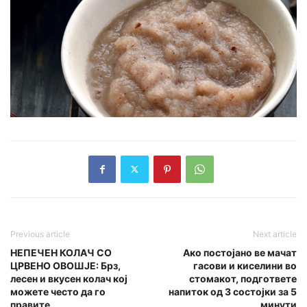
Previous article
Next article
НЕПЕЧЕН КОЛАЧ СО
Ако постојано ве мачат
ЦРВЕНО ОВОШЈЕ: Брз,
гасови и киселини во
лесен и вкусен колач кој
стомакот, подгответе
можете често да го
напиток од 3 состојки за 5
правите
минути