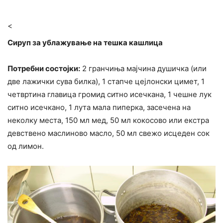
<
Сируп за ублажување на тешка кашлица
Потребни состојки:
2 гранчиња мајчина душичка (или
две лажички сува билка), 1 стапче цејлонски цимет, 1
четвртина главица громид ситно исечкана, 1 чешне лук
ситно исечкано, 1 лута мала пиперка, засечена на
неколку места, 150 мл мед, 50 мл кокосово или екстра
девствено маслиново масло, 50 мл свежо исцеден сок
од лимон.