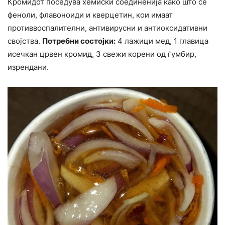
Кромидот поседува хемиски соединенија како што се
феноли, флавоноиди и кверцетин, кои имаат
противвоспалителни, антивирусни и антиоксидативни
својства.
Потребни состојки:
4 лажици мед, 1 главица
исечкан црвен кромид, 3 свежи корени од ѓумбир,
изрендани.