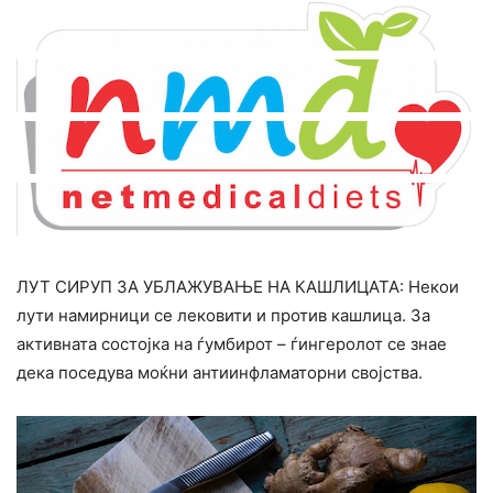
ЛУТ СИРУП ЗА УБЛАЖУВАЊЕ НА КАШЛИЦАТА: Некои
лути намирници се лековити и против кашлица. За
активната состојка на ѓумбирот – ѓингеролот се знае
дека поседува моќни антиинфламаторни својства.