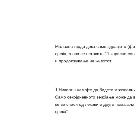
Малахов тврди дека само здравјето (фи
среќа, а ова се неговите 11 корисни со
и продолжување на животот.
1.Никогаш немојте да бидете мрзоволни.
Само секојдневното вежбање може да ви
ќе ве спаси од лекови и други помагала
среќа“.