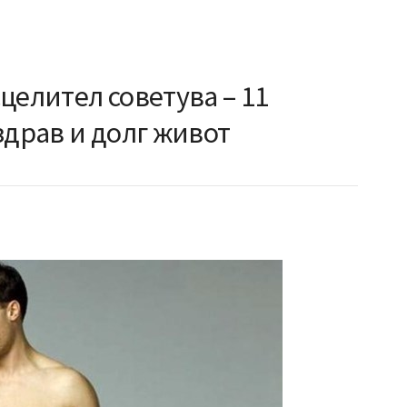
целител советува – 11
здрав и долг живот