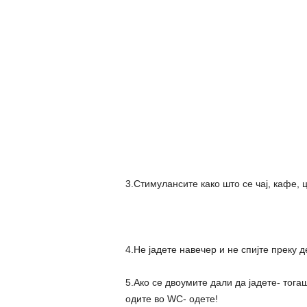
3.Стимулансите како што се чај, кафе, ц
4.Не јадете навечер и не спијте преку 
5.Ако се двоумите дали да јадете- тога
одите во WC- одете!