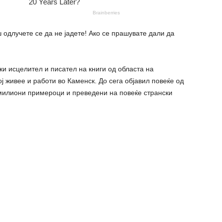
ш одлучете се да не јадете! Ако се прашувате дали да
ки исцелител и писател на книги од областа на
 живее и работи во Каменск. До сега објавил повеќе од
 милиони примероци и преведени на повеќе странски