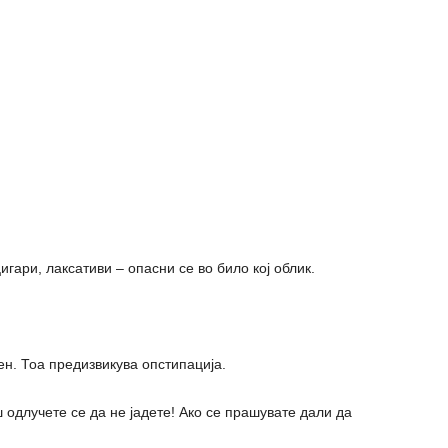
игари, лаксативи – опасни се во било кој облик.
ден. Тоа предизвикува опстипација.
ш одлучете се да не јадете! Ако се прашувате дали да