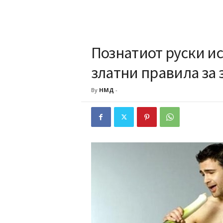
Познатиот руски ис
златни правила за 
By
НМД
-