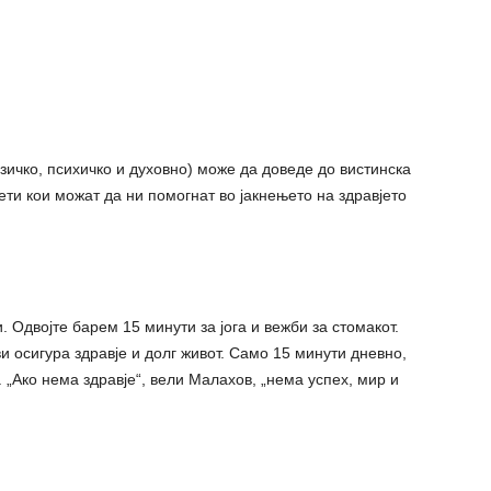
зичко, психичко и духовно) може да доведе до вистинска
вети кои можат да ни помогнат во јакнењето на здравјето
 Одвојте барем 15 минути за јога и вежби за стомакот.
 осигура здравје и долг живот. Само 15 минути дневно,
. „Ако нема здравје“, вели Малахов, „нема успех, мир и