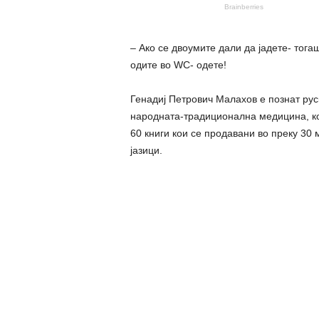
– Ако се двоумите дали да јадете- тога
одите во WC- одете!
Генадиј Петрович Малахов е познат рус
народната-традиционална медицина, кој
60 книги кои се продавани во преку 30
јазици.