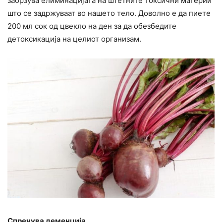
забрзува елиминацијата на штетните токсични материи
што се задржуваат во нашето тело. Доволно е да пиете
200 мл сок од цвекло на ден за да обезбедите
детоксикација на целиот организам.
Спречува деменција