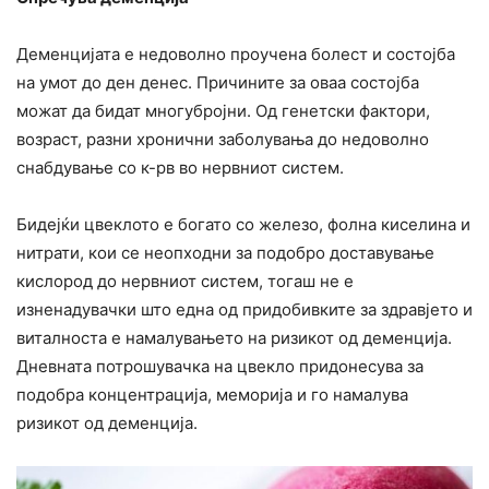
Деменцијата е недоволно проучена болест и состојба
на умот до ден денес. Причините за оваа состојба
можат да бидат многубројни. Од генетски фактори,
возраст, разни хронични заболувања до недоволно
снабдување со к-рв во нервниот систем.
Бидејќи цвеклото е богато со железо, фолна киселина и
нитрати, кои се неопходни за подобро доставување
кислород до нервниот систем, тогаш не е
изненадувачки што една од придобивките за здравјето и
виталноста е намалувањето на ризикот од деменција.
Дневната потрошувачка на цвекло придонесува за
подобра концентрација, меморија и го намалува
ризикот од деменција.