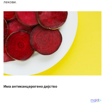
лекови.
Има антиканцерогено дејство