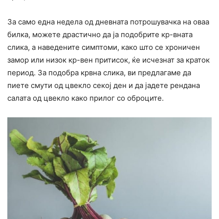
За само една недела од дневната потрошувачка на оваа
билка, можете драстично да ја подобрите кр-вната
слика, а наведените симптоми, како што се хроничен
замор или низок кр-вен притисок, ќе исчезнат за краток
период. За подобра крвна слика, ви предлагаме да
пиете смути од цвекло секој ден и да јадете рендана
салата од цвекло како прилог со оброците.