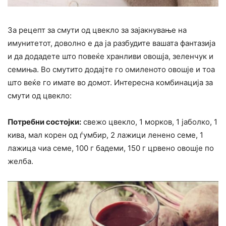
За рецепт за смути од цвекло за зајакнување на
имунитетот, доволно е да ја разбудите вашата фантазија
и да додадете што повеќе хранливи овошја, зеленчук и
семиња. Во смутито додајте го омиленото овошје и тоа
што веќе го имате во домот. Интересна комбинација за
смути од цвекло:
Потребни состојки:
свежо цвекло, 1 морков, 1 јаболко, 1
кива, мал корен од ѓумбир, 2 лажици ленено семе, 1
лажица чиа семе, 100 г бадеми, 150 г црвено овошје по
желба.