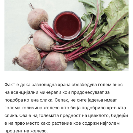
Факт е дека разновидна храна обезбедува голем внес
на есенцијални минерали кои придонесуваат за
подобра кр-вна слика. Сепак, не сите јадења имаат
голема количина железо што би ја подобрило кр-вната
слика. Ова е најголемата предност на цвеклото, бидејќи
е на прво место како растение кое содржи најголем
процент на железо.