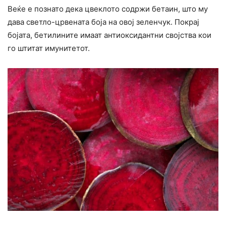
Веќе е познато дека цвеклото содржи бетаин, што му
дава светло-црвената боја на овој зеленчук. Покрај
бојата, бетилините имаат антиоксидантни својства кои
го штитат имунитетот.