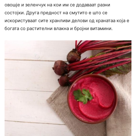
овошје и зеленчук на кои им се додаваат разни
состојки. Друга предност на смутито е што се
искористуваат сите хранливи делови од хранатаа која е
богата со растителни влакна и бројни витамини.