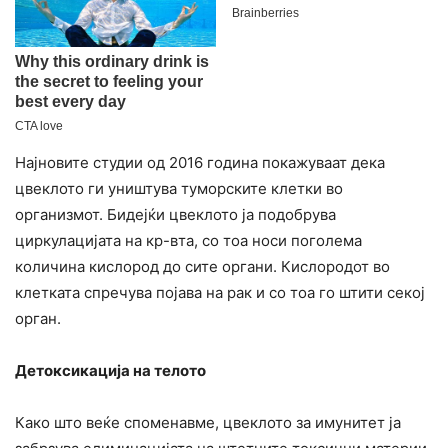
Најновите студии од 2016 година покажуваат дека
цвеклото ги уништува туморските клетки во
организмот. Бидејќи цвеклото ја подобрува
циркулацијата на кр-вта, со тоа носи поголема
количина кислород до сите органи. Кислородот во
клетката спречува појава на рак и со тоа го штити секој
орган.
Детоксикација на телото
Како што веќе споменавме, цвеклото за имунитет ја