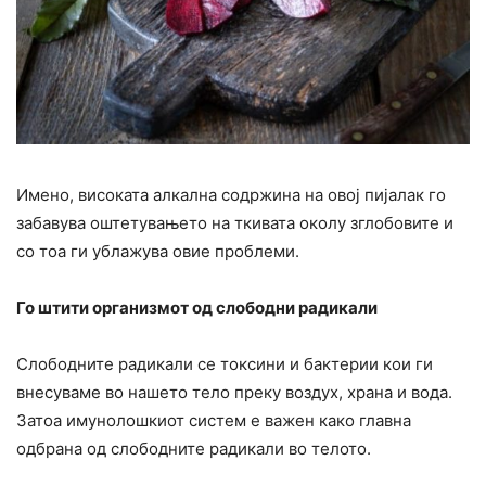
Имено, високата алкална содржина на овој пијалак го
забавува оштетувањето на ткивата околу зглобовите и
со тоа ги ублажува овие проблеми.
Го штити организмот од слободни радикали
Слободните радикали се токсини и бактерии кои ги
внесуваме во нашето тело преку воздух, храна и вода.
Затоа имунолошкиот систем е важен како главна
одбрана од слободните радикали во телото.