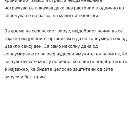
хроничниот замор и стрес, а неодамнешните
истражувања покажаа дека ова растение е одлично во
спречување на развој на малигните клетки.
За време на сезонскиот вирус, најдобриот начин да се
зајакне исцрпениот организам е да се консумира сок од
цвекло секој ден. За само неколку дена од
консумирањето на овој чудесен имунитетен напиток, ќе
се чувствувате многу посилно, ќе спиете подобро и што
е најважно, ќе бидете целосно заштитени од сите
вируси и бактерии.