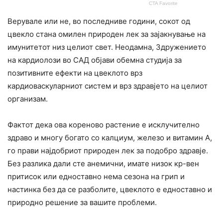
Верувале или не, во последниве години, сокот од
цвекло стана омилен природен лек за зајакнување на
имунитетот низ целиот свет. Неодамна, Здружението
на кардиолози во САД објави обемна студија за
позитивните ефекти на цвеклото врз
кардиоваскуларниот систем и врз здравјето на целиот
организам.
Фактот дека ова кореново растение е исклучително
здраво и многу богато со калциум, железо и витамин А,
го прави најдобриот природен лек за подобро здравје.
Без разлика дали сте анемични, имате низок кр-вен
притисок или едноставно нема сезона на грип и
настинка без да се разболите, цвеклото е едноставно и
природно решение за вашите проблеми.