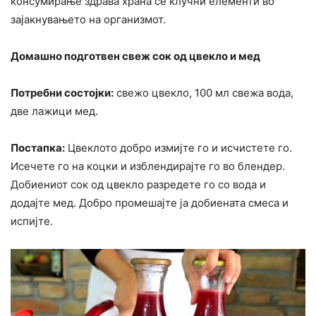
консумирање здрава храна се клучни елементи во
зајакнувањето на организмот.
Домашно подготвен свеж сок од цвекло и мед
Потребни состојки:
свежо цвекло, 100 мл свежа вода,
две лажици мед.
Постапка:
Цвеклото добро измијте го и исчистете го.
Исечете го на коцки и изблендирајте го во блендер.
Добиениот сок од цвекло разредете го со вода и
додајте мед. Добро промешајте ја добиената смеса и
испијте.