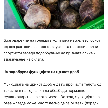
Благодарение на големата количина на железо, сокот
од ова растение се препорачува и за професионални
спортисти заради подобрување на кр-вната слика и
зајакнување на силата.
Ја подобрува функцијата на црниот дроб
Функцијата на црниот дроб е да го прочисти телото од
токсини и на тој начин да обезбеди нормално
функционирање на организмот. За жал, функцијата на
оваа жлезда може многу лесно да се оштети (поради