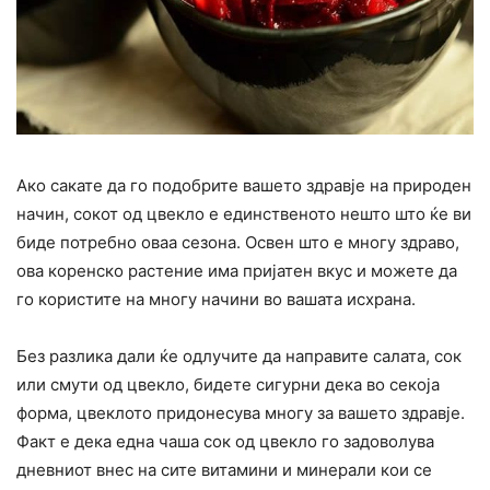
Ако сакате да го подобрите вашето здравје на природен
начин, сокот од цвекло е единственото нешто што ќе ви
биде потребно оваа сезона. Освен што е многу здраво,
ова коренско растение има пријатен вкус и можете да
го користите на многу начини во вашата исхрана.
Без разлика дали ќе одлучите да направите салата, сок
или смути од цвекло, бидете сигурни дека во секоја
форма, цвеклото придонесува многу за вашето здравје.
Факт е дека една чаша сок од цвекло го задоволува
дневниот внес на сите витамини и минерали кои се