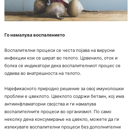
Го намалува воспалението
Воспалителни процеси се честа појава на вирусни
инфекции кои се шират во телото. Црвенило, оток и
болка се индикатори дека воспалителниот процес се
одвива во внатрешноста на телото.
Најефикасното природно решение за овој имунолошки
проблем е цвеклото. Цвеклото содржи бетаин, кој има
антиинфламаторни својства и ги намалува
воспалителните процеси во организмот. По само
неколку дена консумирање на цвекло, можете да ги
излекувате воспалителни процеси без дополнителни