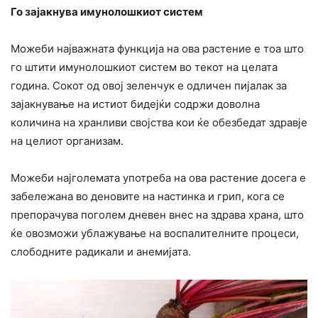
Го зајакнува имунолошкиот систем
Можеби најважната функција на ова растение е тоа што
го штити имунолошкиот систем во текот на целата
година. Сокот од овој зеленчук е одличен пијалак за
зајакнување на истиот бидејќи содржи доволна
количина на хранливи својства кои ќе обезбедат здравје
на целиот организам.
Можеби најголемата употреба на ова растение досега е
забележана во деновите на настинка и грип, кога се
препорачува поголем дневен внес на здрава храна, што
ќе овозможи ублажување на воспалителните процеси,
слободните радикали и анемијата.