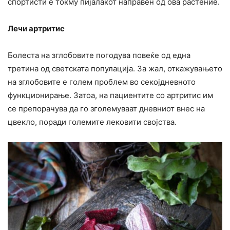
спортисти е токму пијалакот направен од ова растение.
Лечи артритис
Болеста на зглобовите погодува повеќе од една
третина од светската популација. За жал, откажувањето
на зглобовите е голем проблем во секојдневното
функционирање. Затоа, на пациентите со артритис им
се препорачува да го зголемуваат дневниот внес на
цвекло, поради големите лековити својства.