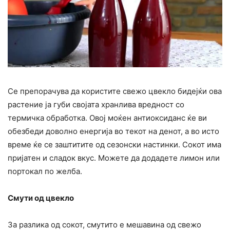
Се препорачува да користите свежо цвекло бидејќи ова
растение ја губи својата хранлива вредност со
термичка обработка. Овој моќен антиоксиданс ќе ви
обезбеди доволно енергија во текот на денот, а во исто
време ќе се заштитите од сезонски настинки. Сокот има
пријатен и сладок вкус. Можете да додадете лимон или
портокал по желба.
Смути од цвекло
За разлика од сокот, смутито е мешавина од свежо