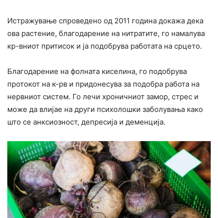
Истражување спроведено од 2011 година докажа дека
ова растение, благодарение на нитратите, го намалува
кр-вниот притисок и ја подобрува работата на срцето.
Благодарение на фолната киселина, го подобрува
протокот на к-рв и придонесува за подобра работа на
нервниот систем. Го лечи хроничниот замор, стрес и
може да влијае на други психолошки заболувања како
што се анксиозност, депресија и деменција.