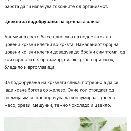
работа да ги излачува токсините од организмот.
Цвекло за подобрување на кр-вната слика
Анемична состојба се однесува на недостаток на
црвени кр-вни клетки во кр-вта. Намалениот број на
црвени кр-вни клетки доведува до бројни симптоми, од
кои најчести се: брз замор, низок кр-вен притисок,
бледило и вртоглавица.
За подобрување на кр-вната слика, потребно е да се
јаде храна богата со железо. Оние кои страдаат од
анемија им се препорачува да консумираат црвено
месо, ореви, мешунки, темно чоколадо и цвекло.