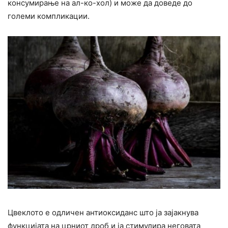
консумирање на ал-ко-хол) и може да доведе до
големи компликации.
Цвеклото е одличен антиоксиданс што ја зајакнува
функцијата на црниот дроб и ја стимулира неговата