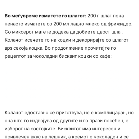
Во меѓувреме изматете го шлагот:
200 г шлаг пена
пенасто изматете со 200 мл ладно млеко од фрижидер.
Со миксерот матете додека да добиете цврст шлаг.
Колачот исечете го на коцки и декорирајте со шлагот
врз секоја коцка. Во продолжение прочитајте го
рецептот за чоколадни бисквит коцки со кафе:
Колачот едоставно се приготвува, не е комплицаран, но
она што го издвојува од другите и го прави посебен, е
изборот на состојките. Бисквитот има интересен и
привлечен вкус на лешник, а кремот е чоколаден и се