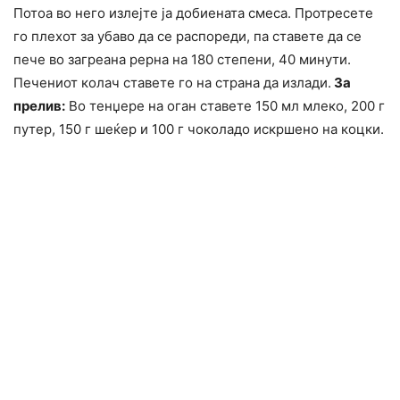
Потоа во него излејте ја добиената смеса. Протресете
го плехот за убаво да се распореди, па ставете да се
пече во загреана рерна на 180 степени, 40 минути.
Печениот колач ставете го на страна да излади.
За
прелив:
Во тенџере на оган ставете 150 мл млеко, 200 г
путер, 150 г шеќер и 100 г чоколадо искршено на коцки.