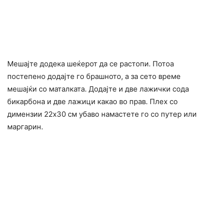
Мешајте додека шеќерот да се растопи. Потоа
постепено додаjте го брашното, а за сето време
мешајќи со маталката. Додајте и две лажички сода
бикарбона и две лажици какао во прав. Плех со
димензии 22х30 см убаво намастете го со путер или
маргарин.