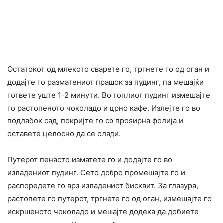
Остатокот од млекото сварете го, тргнете го од оган и
додајте го разматениот прашок за пудинг, па мешајќи
гответе уште 1-2 минути. Во топлиот пудинг измешајте
го растопеното чоколадо и црно кафе. Излејте го во
подлабок сад, покријте го со проѕирна фолија и
оставете целосно да се олади.
Путерот пенасто изматете го и додајте го во
изладениот пудинг. Сето добро промешајте го и
распоредете го врз изладениот бисквит. За глазура,
растопете го путерот, тргнете го од оган, измешајте го
искршеното чоколадо и мешајте додека да добиете