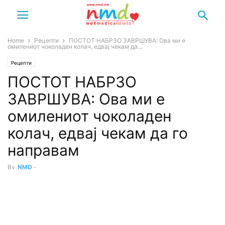
Home
Рецепти
ПОСТОТ НАБРЗО ЗАВРШУВА: Ова ми е
омилениот чоколаден колач, едвај чекам да...
Рецепти
ПОСТОТ НАБРЗО
ЗАВРШУВА: Ова ми е
омилениот чоколаден
колач, едвај чекам да го
направам
By
NMD
-