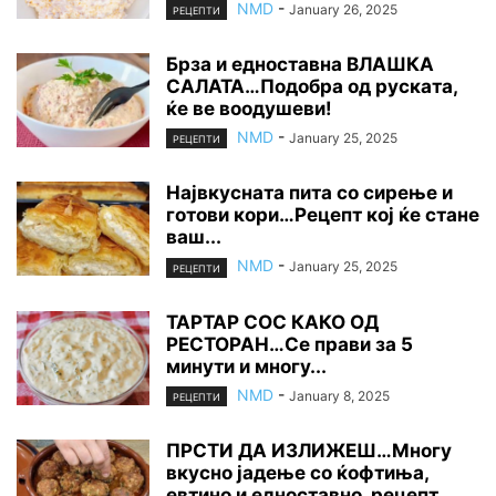
NMD
-
January 26, 2025
РЕЦЕПТИ
Брза и едноставна ВЛАШКА
САЛАТА…Подобра од руската,
ќе ве воодушеви!
NMD
-
January 25, 2025
РЕЦЕПТИ
Највкусната пита со сирење и
готови кори…Рецепт кој ќе стане
ваш...
NMD
-
January 25, 2025
РЕЦЕПТИ
ТАРТАР СОС КАКО ОД
РЕСТОРАН…Се прави за 5
минути и многу...
NMD
-
January 8, 2025
РЕЦЕПТИ
ПРСТИ ДА ИЗЛИЖЕШ…Многу
вкусно јадење со ќофтиња,
евтино и едноставно, рецепт...