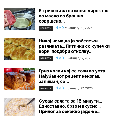
5 трикови за пржење директно
во масло со брашно –
совршено...
NMD
-
January 21, 2026
РЕЦЕПТИ
Никој нема да ја забележи
разликата…Питички со купечки
кори, подобри отколку...
NMD
-
February 2, 2025
РЕЦЕПТИ
Гриз колач кој се топи во уста…
Најубавиот рецепт некогаш
запишан, со...
NMD
-
January 27, 2025
РЕЦЕПТИ
Сусам салата за 15 минути…
Едноставно, брзо и вкусно…
Прилог за секакво јадење…