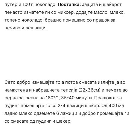
путер и 100 г чоколадо.
Постапка:
Јајцата и шеќерот
пенасто изматете ги со миксер, додајте масло, млеко,
топено чоколадо, брашно помешано со прашок за
печиво и лешници.
Сето добро измешајте го а потоа смесата излијте ја во
намастена и набрашнета тепсија (22х36см) и печете во
рерна загреана на 180°C, 35-40 минути. Прашокот за
пудинг помешајте го со 2-4 лажици шеќер. Од 400 мл
ладно млеко одземете 6 лажици и добро промешајте ги
со смесата од пудинг и шеќер.