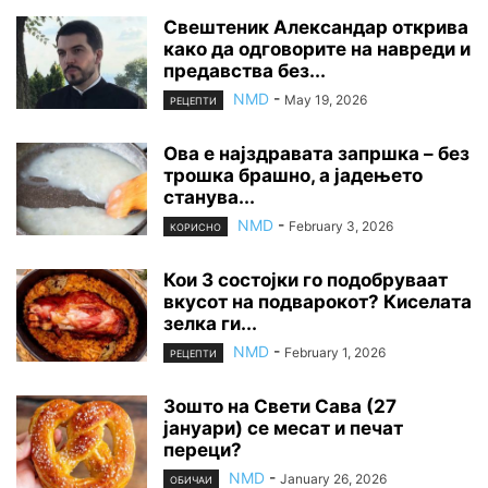
Свештеник Александар открива
како да одговорите на навреди и
предавства без...
NMD
-
May 19, 2026
РЕЦЕПТИ
Ова е најздравата запршка – без
трошка брашно, а јадењето
станува...
NMD
-
February 3, 2026
КОРИСНО
Кои 3 состојки го подобруваат
вкусот на подварокот? Киселата
зелка ги...
NMD
-
February 1, 2026
РЕЦЕПТИ
Зошто на Свети Сава (27
јануари) се месат и печат
переци?
NMD
-
January 26, 2026
ОБИЧАИ