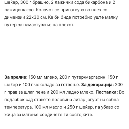
шеќер, 300 г брашно, 2 лажички сода бикарбона и 2
лажици какао. Колачот се приготвува во плех со
димензии 22х30 см. Ќе би биде потребно уште малку
путер за намастување на плехот.
За прелив:
150 мл млеко, 200 г путер/маргарин, 150 г
шеќер и 100 г чоколадо за готвење.
За декорација:
200
г прав за шлаг пена и 200 мл ладно млеко.
Постапка:
Во
подлабок сад ставете половина литар јогурт на собна
температура, 100 мл масло и 250 г шеќер, па убаво со
жица за матење соединете ги состојките.