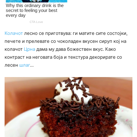
Колачот
лесно се приготвува: ги матите сите состојки,
печете и прелевате со чоколаден вкусен сируп кој на
колачот
Црна
дама му дава божествен вкус. Како
контраст на неговата боја и текстура декорирате со
лесен
шлаг
…