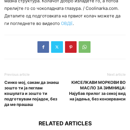
мазна структура. Колачот добро изладете го, а потоа
прелијте го со чоколадната глазура. / Coolinarka.com.
Деталите од подготовката на првиот колач можете да
ги погледнете во видеото
ОВДЕ
.
Previous article
Next article
Синко мој, сакам да знаеш
КИСЕЛКАВИ МОРКОВИ ВО
зошто ти ја пеглам
МАСЛО ЗА ЗИМНИЦА:
кошулата и зошто ти
Нajубав прилог за секој вид
подготвувам појадок, без
на јадења, без конзерванси
да ме прашаш
RELATED ARTICLES