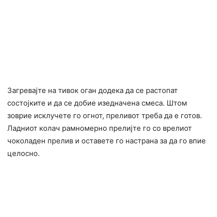
Загревајте на тивок оган додека да се растопат
состојките и да се добие изедначена смеса. Штом
зоврие исклучете го огнот, преливот треба да е готов.
Ладниот колач рамномерно прелијте го со врелиот
чоколаден прелив и оставете го настрана за да го впие
целосно.